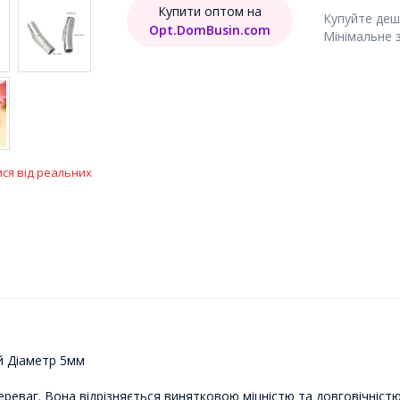
Купити оптом на
Купуйте деш
Opt.DomBusin.com
Мінімальне 
ися від реальних
й Діаметр 5мм
переваг. Вона відрізняється винятковою міцністю та довговічніс