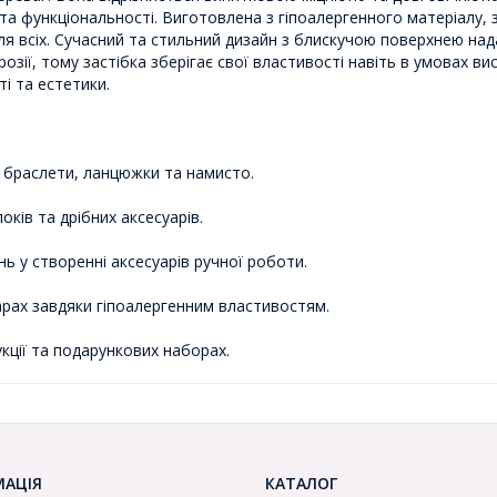
а функціональності. Виготовлена ​​з гіпоалергенного матеріалу,
ля всіх. Сучасний та стильний дизайн з блискучою поверхнею на
розії, тому застібка зберігає свої властивості навіть в умовах ви
і та естетики.
к браслети, ланцюжки та намисто.
оків та дрібних аксесуарів.
ь у створенні аксесуарів ручної роботи.
арах завдяки гіпоалергенним властивостям.
укції та подарункових наборах.
МАЦІЯ
КАТАЛОГ