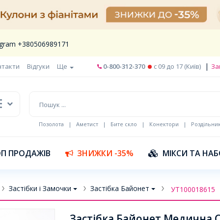
legram +380506989171
|
нтакти
Відгуки
Ще
0-800-312-370
c 09 до 17 (Київ)
За
Позолота
|
Аметист
|
Бите скло
|
Конектори
|
Роздільни
П ПРОДАЖІВ
ЗНИЖКИ -35%
МІКСИ ТА НА
Застібки і Замочки
Застібка Байонет
УТ100018615
Застібка Байонет Медична С