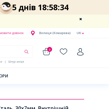
5 днів 18:58:33
мовити дзвінок
Волиця (Комарева)
UK
0
ки
|
Шнур шкіра
БОРИ
таль, 30х7мм, Внутрішній