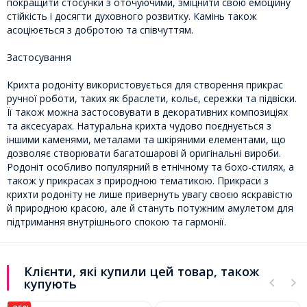
покращити стосунки з оточуючими, зміцнити свою емоційну
стійкість і досягти духовного розвитку. Камінь також
асоціюється з добротою та співчуттям.
Застосування
Крихта родоніту використовується для створення прикрас
ручної роботи, таких як браслети, кольє, сережки та підвіски.
Її також можна застосовувати в декоративних композиціях
та аксесуарах. Натуральна крихта чудово поєднується з
іншими каменями, металами та шкіряними елементами, що
дозволяє створювати багатошарові й оригінальні вироби.
Родоніт особливо популярний в етнічному та бохо-стилях, а
також у прикрасах з природною тематикою. Прикраси з
крихти родоніту не лише привернуть увагу своєю яскравістю
й природною красою, але й стануть потужним амулетом для
підтримання внутрішнього спокою та гармонії.
Клієнти, які купили цей товар, також
купують