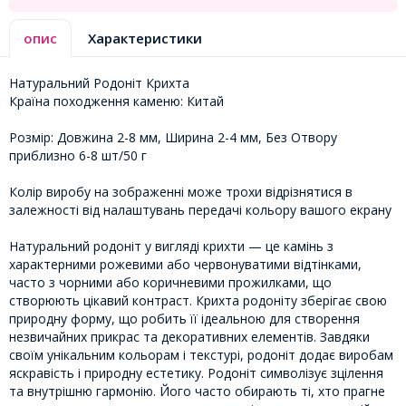
опис
Характеристики
Натуральний Родоніт Крихта
Країна походження каменю: Китай
Розмір: Довжина 2-8 мм, Ширина 2-4 мм, Без Отвору
приблизно 6-8 шт/50 г
Колір виробу на зображенні може трохи відрізнятися в
залежності від налаштувань передачі кольору вашого екрану
Натуральний родоніт у вигляді крихти — це камінь з
характерними рожевими або червонуватими відтінками,
часто з чорними або коричневими прожилками, що
створюють цікавий контраст. Крихта родоніту зберігає свою
природну форму, що робить її ідеальною для створення
незвичайних прикрас та декоративних елементів. Завдяки
своїм унікальним кольорам і текстурі, родоніт додає виробам
яскравість і природну естетику. Родоніт символізує зцілення
та внутрішню гармонію. Його часто обирають ті, хто прагне