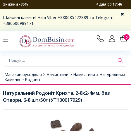
4 дня 00:17:46
Знижки -35%
Шановні клієнти! Наш Viber +380685472889 та Telegram
+380506989171
0
Магазин рукоділля >
Намистини >
Намистини з Натуральних
Каменів >
Родоніт
Натуральний Родоніт Крихта, 2-8x2-4мм, без
Отвори, 6-8 шт/50г (УТ100017929)