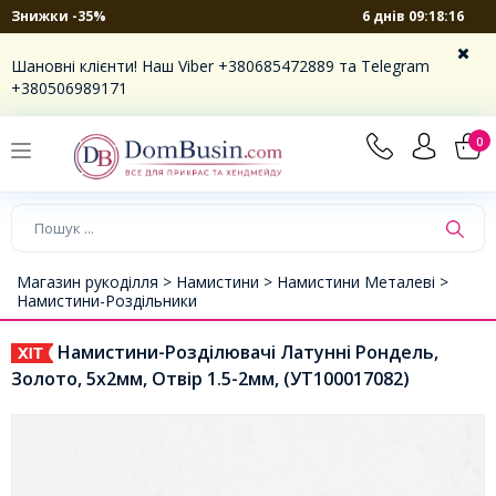
6 днів 09:18:16
Знижки -35%
Шановні клієнти! Наш Viber +380685472889 та Telegram
+380506989171
0
Магазин рукоділля >
Намистини >
Намистини Металеві >
Намистини-Роздільники
Намистини-Розділювачі Латунні Рондель,
Золото, 5х2мм, Отвір 1.5-2мм, (УТ100017082)