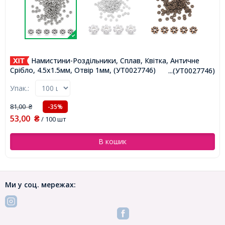
Намистини-Роздільники, Сплав, Квітка, Античне
Срібло, 4.5х1.5мм, Отвір 1мм, (УТ0027746)
...(УТ0027746)
Упак.:
81,00
-35%
₴
53,00
₴
/ 100 шт
В кошик
Ми у соц. мережах: