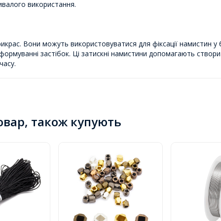
ривалого використання.
икрас. Вони можуть використовуватися для фіксації намистин у б
формуванні застібок. Ці затискні намистини допомагають створити
часу.
товар, також купують