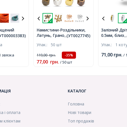
ощений
Намистини-Роздільники,
Залізний Дріт
Латунь, Грановані,
0.5мм, близь
я плетіння,
.(УТ000003383)
...(УТ0027745)
.
Бочонок, Мікс, 3х3мм,
котушка, (УТ
жутерії,
ка
Упак.:
50 шт
Упак.:
1 кот
Отвір 1.5мм, (УТ0027745)
близько 60-
(УТ000003383)
71,00
грн.
1 звязка
119,00
грн.
/ 
-35%
77,00
грн.
/ 50 шт
МАЦІЯ
КАТАЛОГ
с
Головна
а і оплата
Нові товари
м клієнтам
Топ продажів