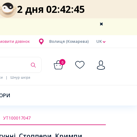
2 дня 02:42:45
мовити дзвінок
Волиця (Комарева)
UK
0
ки
|
Шнур шкіра
БОРИ
УТ100017047
унні, Стоппери, Кримпи