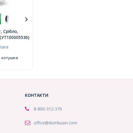
, Срібло,
ко 7м/
..(УТ100005536)
100005536)
ушка
1 котушка
КОНТАКТИ
8-800
-312-370
office@dombusin.com