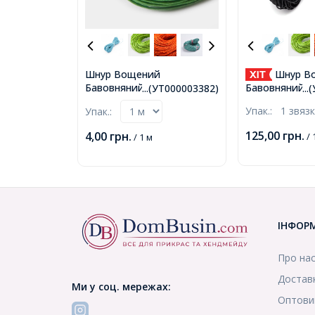
Шнур Вощений
Шнур В
Бавовняний для плетіння,
Бавовняний дл
...(УТ000003382)
..
Макраме та біжутерії,
Макраме та бі
Упак.:
1 звяз
Упак.:
Зелений, 1мм, близько 60-
Чорний, 1мм, 
65м/зв'язка, (УТ000003382)
65м/зв'язка, 
125,00
грн.
4,00
грн.
/ 
/ 1 м
ІНФОР
Про на
Доставк
Ми у соц. мережах:
Оптови