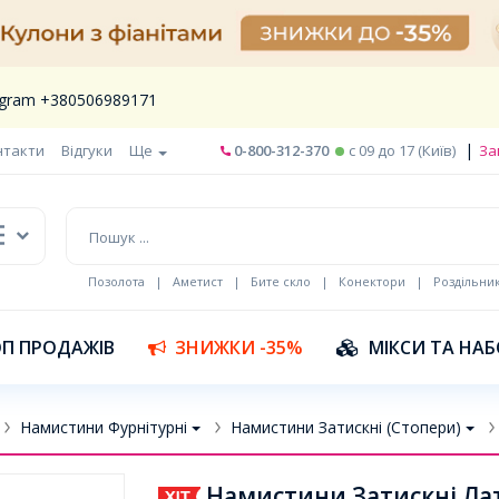
legram +380506989171
|
нтакти
Відгуки
Ще
0-800-312-370
c 09 до 17 (Київ)
За
Позолота
|
Аметист
|
Бите скло
|
Конектори
|
Роздільни
П ПРОДАЖІВ
ЗНИЖКИ -35%
МІКСИ ТА НА
Намистини Фурнітурні
Намистини Затискні (Стопери)
Намистини Затискні Лат