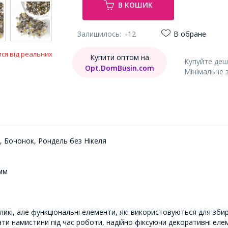
В КОШИК
Залишилось:
-12
В обране
ися від реальних
Купити оптом на
Купуйте деш
Opt.DomBusin.com
Мінімальне 
, Бочонок, Рондель без Нікеля
2мм
еликі, але функціональні елементи, які використовуються для збира
ати намистини під час роботи, надійно фіксуючи декоративні еле