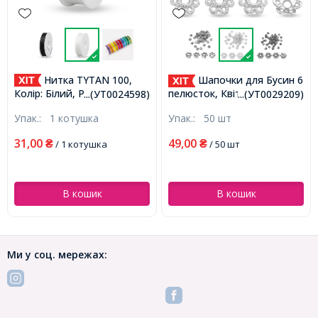
Нитка TYTAN 100,
Шапочки для Бусин 6
Колір: Білий, Розмір:
пелюсток, Квітка, Метал,
...(УТ0024598)
...(УТ0029209)
Діаметр 0,1мм, близько
Тибетський Стиль, Колір:
Упак.:
1 котушка
Упак.:
50 шт
100м, (УТ0024598)
Платина, Розмір: 6х1.5мм,
Отвір 2мм, (УТ0029209)
31,00
49,00
₴
/ 1 котушка
₴
/ 50 шт
В кошик
В кошик
Ми у соц. мережах: