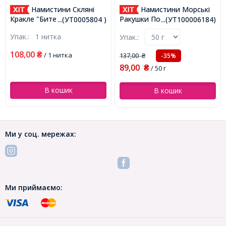
Намистини Скляні
Намистини Морські
Кракле "Бите Скло" Круглі,
Ракушки Пофарбовані,
...(УТ0005804 )
...(УТ100006184)
Темно-Червоний, 8мм,
Бежеві, 16-45x8-27x8-27мм,
Упак.:
1 нитка
Упак.:
Отвір 1мм, близько
Отвір 1-2мм, близько
95шт/76см/нитка,
30шт/50г, (УТ100006184)
108,00
₴
/ 1 нитка
137,00
-35%
₴
(УТ0005804)
89,00
₴
/ 50 г
В кошик
В кошик
Ми у соц. мережах:
Ми приймаємо: