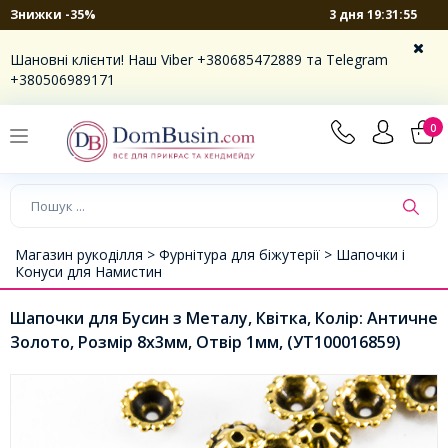
3 дня 19:31:54
Знижки -35%
Шановні клієнти! Наш Viber +380685472889 та Telegram
+380506989171
0
Магазин рукоділля >
Фурнітура для біжутерії >
Шапочки і
Конуси для Намистин
Шапочки для Бусин з Металу, Квітка, Колір: Античне
Золото, Розмір 8х3мм, Отвір 1мм, (УТ100016859)