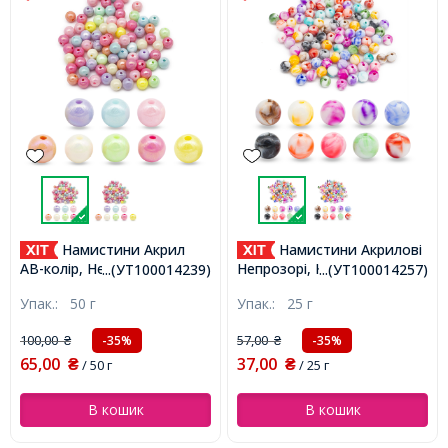
Намистини Акрил
Намистини Акрилові
АВ-колір, Непрозорі, Круглі,
Непрозорі, Круглі, Мікс, 8
...(УТ100014239)
...(УТ100014257)
Мікс, 8мм, Отвір 1.5мм,
мм, Отвір 1.5мм, бл
Упак.:
50 г
Упак.:
25 г
близько 180шт/50г,
90шт/25г (УТ100014257)
(УТ100014239)
100,00
57,00
-35%
-35%
₴
₴
65,00
37,00
₴
/ 50 г
₴
/ 25 г
В кошик
В кошик