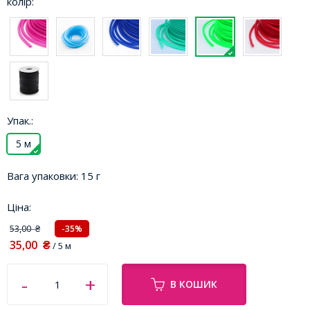
колір:
Упак.:
5 м
Вага упаковки:
15 г
Ціна:
53,00
-35%
₴
35,00
₴
/ 5 м
В КОШИК