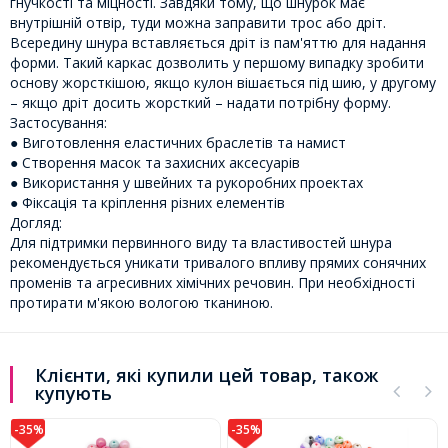
гнучкості та міцності. Завдяки тому, що шнурок має
внутрішній отвір, туди можна заправити трос або дріт.
Всередину шнура вставляється дріт із пам'яттю для надання
форми. Такий каркас дозволить у першому випадку зробити
основу жорсткішою, якщо кулон вішається під шию, у другому
– якщо дріт досить жорсткий – надати потрібну форму.
Застосування:
● Виготовлення еластичних браслетів та намист
● Створення масок та захисних аксесуарів
● Використання у швейних та рукоробних проектах
● Фіксація та кріплення різних елементів
Догляд:
Для підтримки первинного виду та властивостей шнура
рекомендується уникати тривалого впливу прямих сонячних
променів та агресивних хімічних речовин. При необхідності
протирати м'якою вологою тканиною.
Клієнти, які купили цей товар, також
купують
-35%
-35%