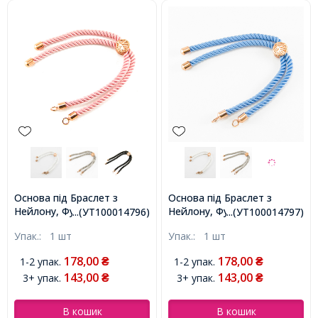
Основа під Браслет з
Основа під Браслет з
Нейлону, Фурнітура з Еко
Нейлону, Фурнітура з Еко
...(УТ100014796)
...(УТ100014797)
Латуні з позолотою, Колір:
Латуні з позолотою, Колір:
Упак.:
1 шт
Упак.:
1 шт
Рожевий, Довжина 21см,
Блакитний, Довжина 21см,
Товщина 3 мм, Отвір
Товщина 3 мм, Отвір
178,00
178,00
1-2 упак.
1-2 упак.
₴
₴
2.5мм, (УТ100014796)
2.5мм, (УТ100014797)
143,00
143,00
3+ упак.
3+ упак.
₴
₴
В кошик
В кошик