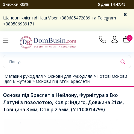
5 днів 14:47:45
Знижки -35%
Шановні клієнти! Наш Viber +380685472889 та Telegram
+380506989171
0
Магазин рукоділля >
Основи для Рукоділля >
Готові Основи
для Біжутерії >
Основи під М'які Браслети
Основа під Браслет з Нейлону, Фурнітура з Еко
Латуні з позолотою, Колір: Індиго, Довжина 21см,
Товщина 3 мм, Отвір 2.5мм, (УТ100014798)