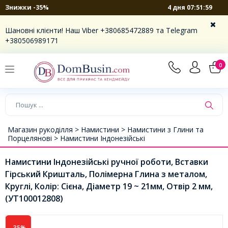
4 дня 07:51:59
Знижки -35%
Шановні клієнти! Наш Viber +380685472889 та Telegram
+380506989171
0
Магазин рукоділля >
Намистини >
Намистини з Глини та
Порцелянові >
Намистини Індонезійські
Намистини Індонезійські ручної роботи, Вставки
Гірський Кришталь, Полімерна Глина з металом,
Круглі, Колір: Сієна, Діаметр 19 ~ 21мм, Отвір 2 мм,
(УТ100012808)
-35%