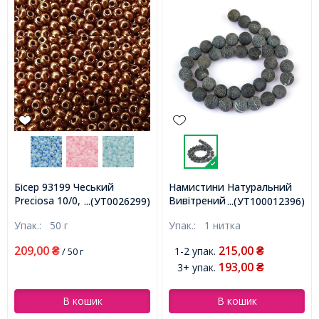
Бісер 93199 Чеський
Намистини Натуральний
Preciosa 10/0, Непрозорий
Вивітрений Агат Круглі,
...(УТ0026299)
...(УТ100012396)
Райдужний OL,
Чорні, 10мм, Отвір 1мм,
Упак.:
50 г
Упак.:
1 нитка
Коричневий, Круглий,
близько 38шт/39см/нитка,
(УТ0026299)
(УТ100012396)
209,00
215,00
1-2 упак.
₴
/ 50 г
₴
193,00
3+ упак.
₴
В кошик
В кошик