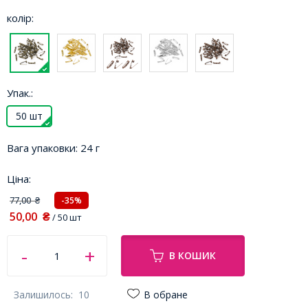
колір:
Упак.:
50 шт
Вага упаковки:
24 г
Ціна:
77,00
-35%
₴
50,00
₴
/ 50 шт
В КОШИК
Залишилось:
10
В обране