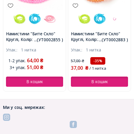
Намистини "Бите Скло"
Намистини "Бите Скло"
Круглі, Колір: Рожевий
Круглі, Колір:
...(УТ0002855 )
...(УТ0002883 )
яскравий, Діаметр: 4 мм,
Помаранчевий, Діаметр: 4
Упак.:
1 нитка
Упак.:
1 нитка
Отвір 1мм, близько
мм, Отвір 1мм, близько
200шт/80см/нитка,
200шт/80см/нитка,
64,00
1-2 упак.
₴
57,00
-35%
₴
(УТ0002855)
(УТ0002883)
51,00
3+ упак.
37,00
₴
₴
/ 1 нитка
В кошик
В кошик
Ми у соц. мережах: