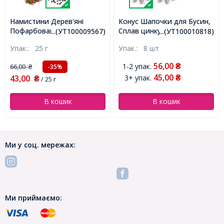
Намистини Дерев'яні
Конус Шапочки для Бусин,
Пофарбовані, Овальні,
Сплав цинку, Квітка,
...(УТ100009567)
...(УТ100010818)
Колір: Коричневий, Розмір:
Античне Срібло, 16.5x13мм,
Упак.:
25 г
Упак.:
8 шт
6x4~5мм, Отвір 2 мм,
Отвір 2.5мм, (УТ100010818)
близько 380шт/25г,
56,00
1-2 упак.
66,00
₴
-35%
₴
(УТ100009567)
45,00
43,00
3+ упак.
₴
₴
/ 25 г
В кошик
В кошик
Ми у соц. мережах:
Ми приймаємо: