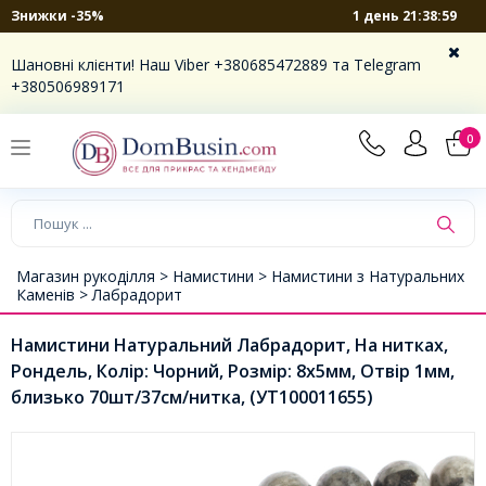
1 день 21:38:59
Знижки -35%
Шановні клієнти! Наш Viber +380685472889 та Telegram
+380506989171
0
Магазин рукоділля >
Намистини >
Намистини з Натуральних
Каменів >
Лабрадорит
Намистини Натуральний Лабрадорит, На нитках,
Рондель, Колір: Чорний, Розмір: 8х5мм, Отвір 1мм,
близько 70шт/37см/нитка, (УТ100011655)