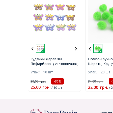
Гудзики Дерев'яні
Помпон ручно
Пофарбовані 2-Отвори
Шерсть, Круглі
...(УТ100009606)
..
Метелики, Мікс,
Салатовий, Ро
Упак.:
10 шт
Упак.:
20 шт
25x17x2мм, Отвір 1мм,
(УТ100009553
(УТ100009606)
39,00
грн.
34,00
грн.
-35%
25,00
грн.
22,00
грн.
/ 10 шт
/ 
ІНФОР