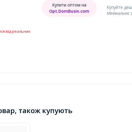
Купити оптом на
Купуйте деш
Opt.DomBusin.com
Мінімальне 
ися від реальних
товар, також купують