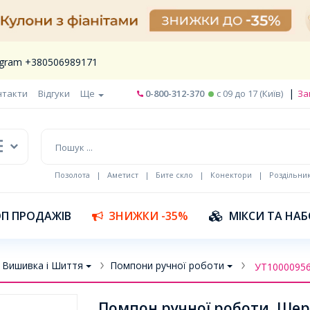
legram +380506989171
|
нтакти
Відгуки
Ще
0-800-312-370
c 09 до 17 (Київ)
За
Позолота
|
Аметист
|
Бите скло
|
Конектори
|
Роздільни
П ПРОДАЖІВ
ЗНИЖКИ -35%
МІКСИ ТА НА
Вишивка і Шиття
Помпони ручної роботи
УТ1000095
Помпон ручної роботи, Шерст