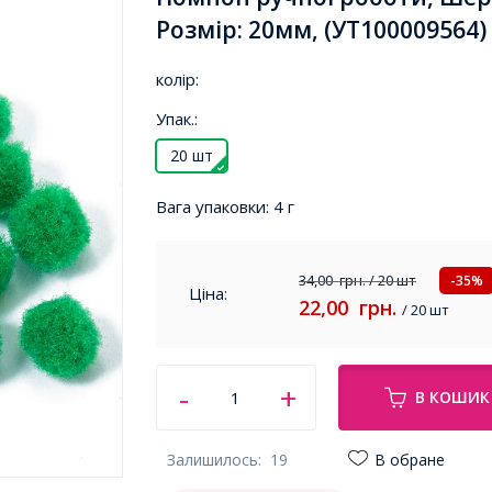
Розмір: 20мм, (УТ100009564)
колір:
Упак.:
20 шт
Вага упаковки:
4 г
34,00
грн.
/ 20 шт
-35%
Ціна:
22,00
грн.
/ 20 шт
В КОШИК
Залишилось:
19
В обране