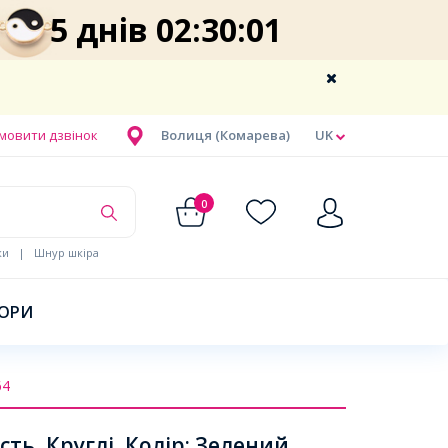
5 днів 02:30:01
мовити дзвінок
Волиця (Комарева)
UK
0
ки
|
Шнур шкіра
БОРИ
64
ь, Круглі, Колір: Зелений,