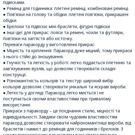
підвісками.
● Ремінці для годинника: плетені ремінці, комбіновані ремінці.
● Пов'язки на голову та обідки: плетені пов'язки, прикрашені
обідки.
● Брелоки та підвіски: міні-браслети, фігурні підвіски
● Інші ідеї для прикрас: пояси та ремені, чохли та футляри,
пов'язки на зап'ястя або кісточку.
Переваги паракорду у виготовленні прикрас:
● Міцність та кріплення: Паракорд дуже міцний, тому прикраси
з нього стійкі до зношування.
● Гнучкість та легкість у роботі: легко піддається плетінню та
зав'язуванню вузлів, що дозволяє створювати складні
конструкції.
● Різноманітність кольорів та текстур: широкий вибір
кольорів дозволяє створювати унікальні та яскраві вироби.
● Легкість у догляді: Паракорд легко миється і не
поступається своїми властивостями при тривалому
використанні.
Прикраси з паракорду – це поєднання стилю, міцності та
індивідуальності. Завдяки своїм чудовим властивостям
паракорд дозволяє створювати найрізноманітніші вироби, від
браслетів і намист до ремінців для годинників і брелоків. З
нашим високоякісним паракордом ваші творчі проекти