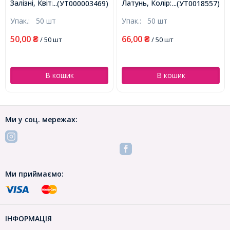
Залізні, Квітка, Колір:
Латунь, Колір: Золото,
...(УТ000003469)
...(УТ0018557)
Платина, Розмір: 9х8мм,
Розмір: 4х1.8мм, Внутрішній
Упак.:
50 шт
Упак.:
50 шт
Отвір 1.2мм, (УТ000003469)
Діаметр 1.2мм, Отвір
0.8мм, (УТ0018557)
50,00
66,00
₴
/ 50 шт
₴
/ 50 шт
В кошик
В кошик
Ми у соц. мережах:
Ми приймаємо:
ІНФОРМАЦІЯ