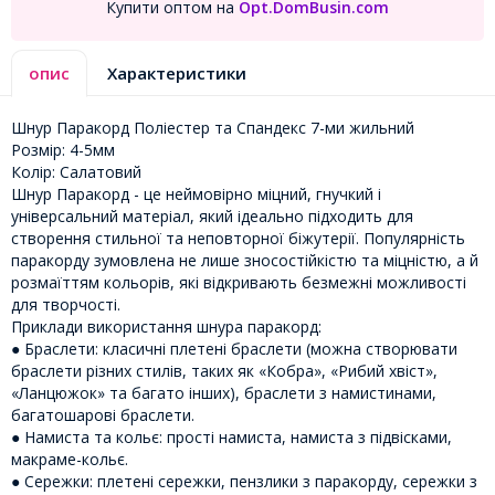
Купити оптом на
Opt.DomBusin.com
опис
Характеристики
Шнур Паракорд Поліестер та Спандекс 7-ми жильний
Розмір: 4-5мм
Колір: Салатовий
Шнур Паракорд - це неймовірно міцний, гнучкий і
універсальний матеріал, який ідеально підходить для
створення стильної та неповторної біжутерії. Популярність
паракорду зумовлена не лише зносостійкістю та міцністю, а й
розмаїттям кольорів, які відкривають безмежні можливості
для творчості.
Приклади використання шнура паракорд:
● Браслети: класичні плетені браслети (можна створювати
браслети різних стилів, таких як «Кобра», «Рибий хвіст»,
«Ланцюжок» та багато інших), браслети з намистинами,
багатошарові браслети.
● Намиста та кольє: прості намиста, намиста з підвісками,
макраме-кольє.
● Сережки: плетені сережки, пензлики з паракорду, сережки з