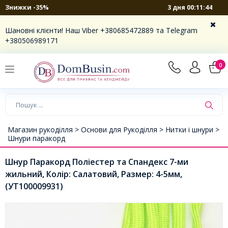
3 дня 00:11:44
Знижки -35%
Шановні клієнти! Наш Viber +380685472889 та Telegram
+380506989171
0
Магазин рукоділля >
Основи для Рукоділля >
Нитки і шнури >
Шнури паракорд
Шнур Паракорд Поліестер та Спандекс 7-ми
жильний, Колір: Салатовий, Размер: 4-5мм,
(УТ100009931)