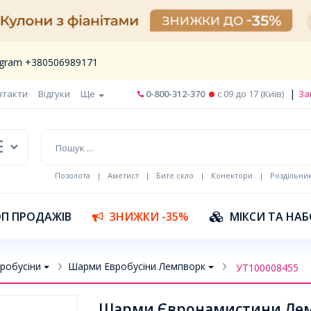
legram +380506989171
|
нтакти
Відгуки
Ще
0-800-312-370
c 09 до 17 (Київ)
За
Позолота
|
Аметист
|
Бите скло
|
Конектори
|
Роздільни
П ПРОДАЖІВ
ЗНИЖКИ -35%
МІКСИ ТА НА
робусіни
Шарми Евробусіни Лемпворк
УТ100008455
Шарми Євронамистини Лемпв