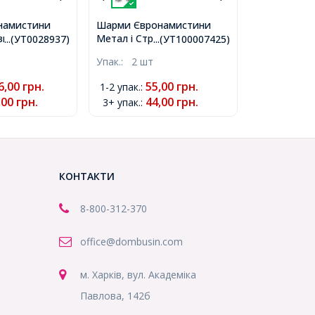
намистини
Шарми Євронамистини
зи, вставка
Метал і Стрази Кришталь,
...(УТ0028937)
...(УТ100007425)
ель, Колір
Бочонок, Колір металу:
Упак.:
2 шт
барвний,
Античне Срібло, Колір
р 5мм,
Страз: Кристал, Розмір:
6,00
грн.
55,00
грн.
1-2 упак.
:
10х9.5мм, Отвір 5мм,
,00
грн.
44,00
грн.
3+ упак.
:
(УТ100007425)
КОНТАКТИ
8-800
-312-370
office@dombusin.com
м. Харків, вул. Академіка
Павлова, 142б