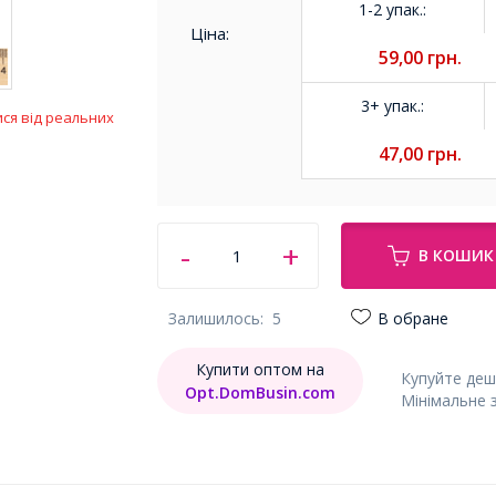
1-2 упак.
:
Ціна:
59,00
грн.
3+ упак.
:
ися від реальних
47,00
грн.
В КОШИК
Залишилось:
5
В обране
Купити оптом на
Купуйте деш
Opt.DomBusin.com
Мінімальне 