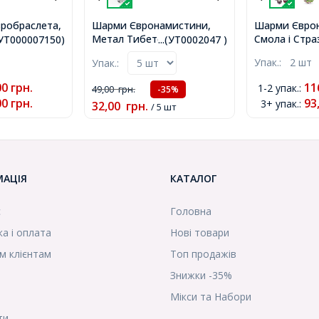
вробраслета,
Шарми Євронамистини,
Шарми Євро
а з Латуні,
Метал Тибетського
Смола і Стра
.(УТ000007150)
...(УТ0002047 )
 Розмір:
Стилю, Метелик, Колір:
латунь, Ронд
Упак.:
2 шт
Упак.:
мм, Товщина
Античне Срібло, Розмір:
страз: Різно
07150)
9х13х9мм, Отвір 5мм,
15х9мм, Отві
00
грн.
11
1-2 упак.
:
49,00
грн.
-35%
(УТ0002047)
(УТ0028937)
00
грн.
93
3+ упак.
:
32,00
грн.
/ 5 шт
МАЦІЯ
КАТАЛОГ
с
Головна
а і оплата
Нові товари
м клієнтам
Топ продажів
Знижки -35%
Мікси та Набори
ти