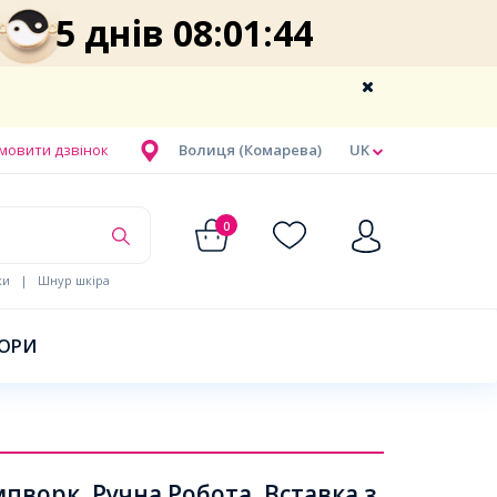
5 днів 08:01:43
мовити дзвінок
Волиця (Комарева)
UK
0
ки
|
Шнур шкіра
БОРИ
орк, Ручна Робота, Вставка з