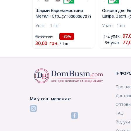
Шарми Євронамистини
Основа для Е
Метал і Стрази, Рондель,
Шкіра, Застібк
...(УТ000006707)
..
Колір металу: Платина,
Колір: Чорний,
Упак.:
1 шт
Упак.:
1 шт
Колір Страз: Безбарвний,
Довжина 195
Розмір: 14х12мм, Отвір
3 мм, (УТ0000
97,
1-2 упак.
:
45,00
грн.
-35%
6мм, (УТ000006707)
77,
3+ упак.
:
30,00
грн.
/ 1 шт
ІНФОР
Про на
Доставк
Ми у соц. мережах:
Оптови
FAQ
Відгуки
Контак