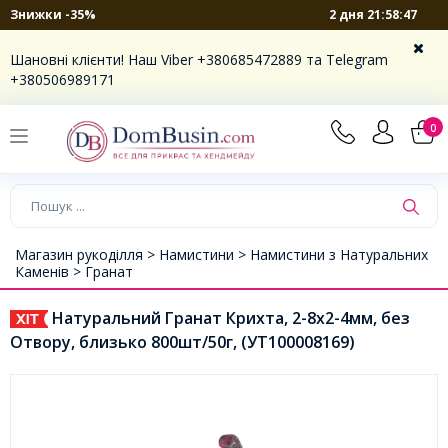
2 дня 21:58:47
Знижки -35%
Шановні клієнти! Наш Viber +380685472889 та Telegram
+380506989171
0
Магазин рукоділля >
Намистини >
Намистини з Натуральних
Каменів >
Гранат
Натуральний Гранат Крихта, 2-8x2-4мм, без
Отвору, близько 800шт/50г, (УТ100008169)