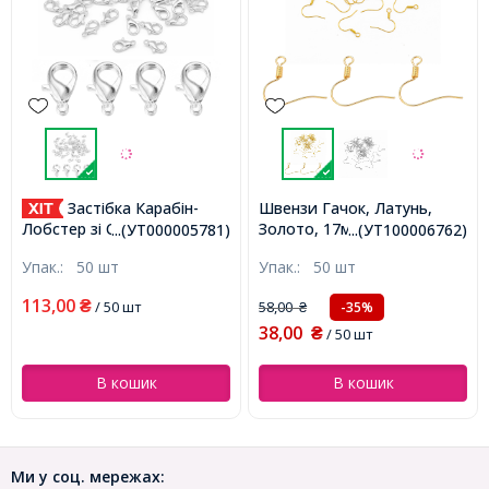
Застібка Карабін-
Швензи Гачок, Латунь,
Золото, 17мм,
Лобстер зі Сплаву, Срібло,
...(УТ000005781)
...(УТ100006762)
(УТ100006762)
10х6мм, Отвір 1мм,
Упак.:
50 шт
Упак.:
50 шт
(УТ000005781)
113,00
₴
/ 50 шт
58,00
-35%
₴
38,00
₴
/ 50 шт
В кошик
В кошик
Ми у соц. мережах: