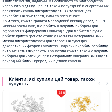
інших елементів, надаючи їм насиченості та благородства
червоного відтінку. Гранат також популярний в енергетичних
практиках - камінь використовують як талісман для
приваблення пристрасті, сили та впевненості.
Крім того, крихта граната має чудовий вигляд у поєднанні з
живими рослинами, що робить її чудовим вибором для
оформлення флораріумів і міні-садів. Для любителів ручної
роботи крихта граната стане унікальним матеріалом, який
можна використовувати для створення сувенірів,
декоративних фігурок і амулетів, надаючи виробам особливу
витонченість і яскравість. Гранатова крихта також є чудовим
вибором для колекціонерів натуральних мінералів, які цінують
природний блиск і природний відтінок каменю.
Клієнти, які купили цей товар, також
купують
-35%