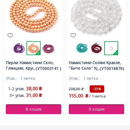
Перли Намистини Скло,
Намистини Скляні Кракле,
Глянцеві, Круглі,
"Бите Скло" Круглі,
...(УТ0003141 )
...(УТ0018876)
Кораловий, 6мм, Отв 1мм,
Безбарвний, 12мм, Отвір
Упак.:
1 нитка
Упак.:
1 нитка
близько 130шт/75см/нитка,
2мм, близько 64шт/76см/
(УТ0003141)
нитка, (УТ0018876)
38,00
1-2 упак.
₴
238,00
-35%
₴
31,00
3+ упак.
155,00
₴
₴
/ 1 нитка
В кошик
В кошик