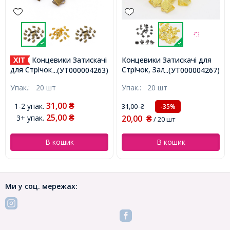
Концевики Затискачі
Концевики Затискачі для
Стрічок, Залізні, Золото,
для Стрічок Залізні, Бронза,
...(УТ000004263)
...(УТ000004267)
8х6х5мм, Отвір 2мм,
10х7х5мм, Отвір 2мм,
Упак.:
20 шт
Упак.:
20 шт
(УТ000004267)
(УТ000004263)
31,00
1-2 упак.
₴
31,00
-35%
₴
25,00
3+ упак.
20,00
₴
₴
/ 20 шт
В кошик
В кошик
Ми у соц. мережах: