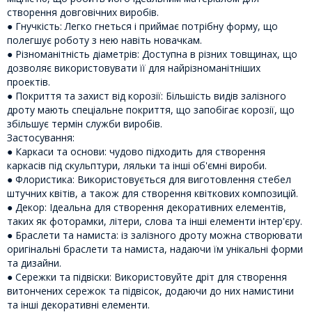
створення довговічних виробів.
● Гнучкість: Легко гнеться і приймає потрібну форму, що
полегшує роботу з нею навіть новачкам.
● Різноманітність діаметрів: Доступна в різних товщинах, що
дозволяє використовувати її для найрізноманітніших
проектів.
● Покриття та захист від корозії: Більшість видів залізного
дроту мають спеціальне покриття, що запобігає корозії, що
збільшує термін служби виробів.
Застосування:
● Каркаси та основи: чудово підходить для створення
каркасів під скульптури, ляльки та інші об'ємні вироби.
● Флористика: Використовується для виготовлення стебел
штучних квітів, а також для створення квіткових композицій.
● Декор: Ідеальна для створення декоративних елементів,
таких як фоторамки, літери, слова та інші елементи інтер'єру.
● Браслети та намиста: із залізного дроту можна створювати
оригінальні браслети та намиста, надаючи їм унікальні форми
та дизайни.
● Сережки та підвіски: Використовуйте дріт для створення
витончених сережок та підвісок, додаючи до них намистини
та інші декоративні елементи.