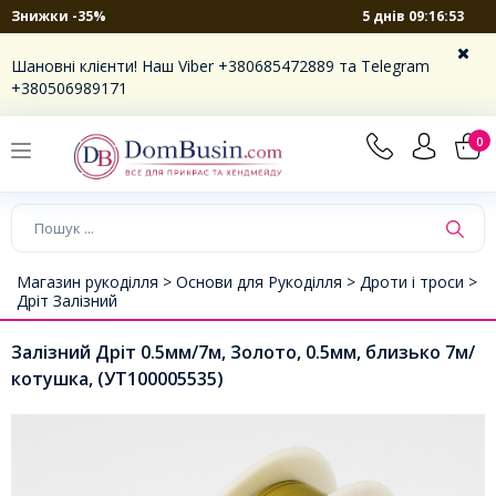
5 днів 09:16:53
Знижки -35%
Шановні клієнти! Наш Viber +380685472889 та Telegram
+380506989171
0
Магазин рукоділля >
Основи для Рукоділля >
Дроти і троси >
Дріт Залізний
Залізний Дріт 0.5мм/7м, Золото, 0.5мм, близько 7м/
котушка, (УТ100005535)