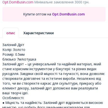
Opt.DomBusin.com
Мінімальне замовлення 3000 грн.
Купити оптом на
Opt.DomBusin.com
опис
Характеристики
Залізний Дріт
Колір: Золото
Розмір: 0.5мм
близько 7м/котушка
Залізний дріт – це універсальний та надійний матеріал, який
стане корисним інструментом у біжутерії та різних видах
рукоділля. Завдяки своїй міцності та гнучкості, вона дозволяє
створювати довговічні та естетичні вироби. Незалежно від
того, чи ви створюєте каркас для скульптури, прикрасу або
елемент декору, залізний дріт допоможе вам реалізувати
ваші творчі ідеї.
Особливості:
● Міцність та надійність: Залізний дріт відрізняється високою
міцністю, що робить його ідеальним матеріалом для