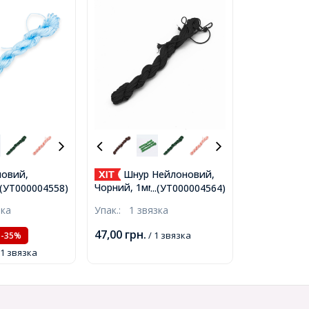
овий,
Шнур Нейлоновий,
1мм, близько
Чорний, 1мм, близько 24м
..(УТ000004558)
...(УТ000004564)
 (УТ000004558)
/ зв'язка (УТ000004564)
зка
Упак.:
1 звязка
47,00
грн.
/ 1 звязка
-35%
 1 звязка