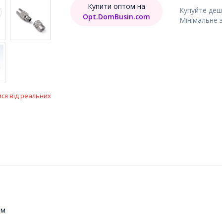
Купити оптом на
Купуйте деш
Opt.DomBusin.com
Мінімальне 
ися від реальних
мм