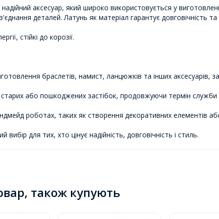
й і надійний аксесуар, який широко використовується у виготовлен
'єднання деталей. Латунь як матеріал гарантує довговічність та с
гії, стійкі до корозії.
готовлення браслетів, намист, ланцюжків та інших аксесуарів, за
ни старих або пошкоджених застібок, продовжуючи термін служби 
ендмейд роботах, таких як створення декоративних елементів або
й вибір для тих, хто цінує надійність, довговічність і стиль.
товар, також купують