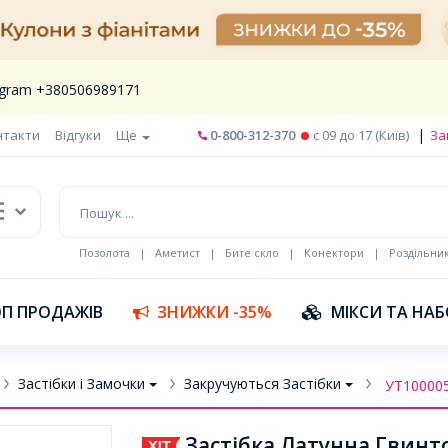
legram +380506989171
|
нтакти
Відгуки
Ще
0-800-312-370
c 09 до 17 (Київ)
За
Позолота
|
Аметист
|
Бите скло
|
Конектори
|
Роздільни
П ПРОДАЖІВ
ЗНИЖКИ -35%
МІКСИ ТА НА
Застібки і Замочки
Закручуються Застібки
УТ10000
Застібка Латунна Гвинто