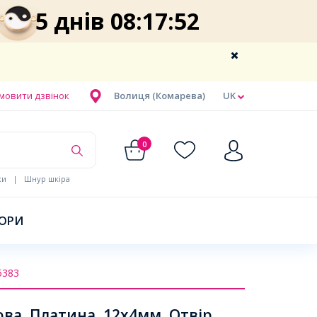
5 днів 08:17:52
мовити дзвінок
Волиця (Комарева)
UK
0
ки
|
Шнур шкіра
БОРИ
5383
ва, Платина, 12x4мм, Отвір