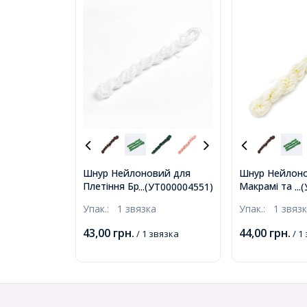
Шнур Нейлоновий для
Шнур Нейлон
Плетіння Браслетів
Макрамі та Біж
...(УТ000004551)
..
Макраме та Біжутерії,
Слонова Кістк
Упак.:
1 звязка
Упак.:
1 звяз
Білий, 1мм, близько 24м/
близько 24м/з
зв'язка, (УТ000004551)
(УТ000004552
43,00
грн.
44,00
грн.
/ 1 звязка
/ 1