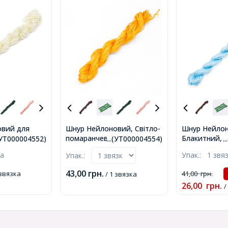
овий для
Шнур Нейлоновий, Світло-
Шнур Нейлон
утерії,
помаранчевий, 1мм,
Блакитний, 
.(УТ000004552)
...(УТ000004554)
.
а, 1мм,
близько 24м/зв'язка,
24м/зв'язка,
ка
Упак.:
1 звя
Упак.:
в'язка,
(УТ000004554)
)
43,00
грн.
 звязка
41,00
грн.
/ 1 звязка
26,00
грн.
/