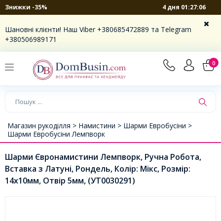
4 дня 01:27:06
Знижки -35%
Шановні клієнти! Наш Viber +380685472889 та Telegram
+380506989171
0
Магазин рукоділля >
Намистини >
Шарми Евробусіни >
Шарми Евробусіни Лемпворк
Шарми Євронамистини Лемпворк, Ручна Робота,
Вставка з Латуні, Рондель, Колір: Мікс, Розмір:
14х10мм, Отвір 5мм, (УТ0030291)