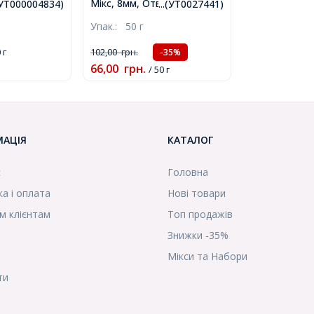
ізо, Колір:
Мікс, 8мм, Отвір 1.5мм,
.(УТ000004834)
...(УТ0027441)
р: 35х0.7мм,
близько 165шт/50г,
Упак.:
50 г
 320шт,
(УТ0027441)
)
 г
102,00
грн.
-35%
66,00
грн.
/ 50 г
МАЦІЯ
КАТАЛОГ
с
Головна
а і оплата
Нові товари
м клієнтам
Топ продажів
Знижки -35%
Мікси та Набори
ти