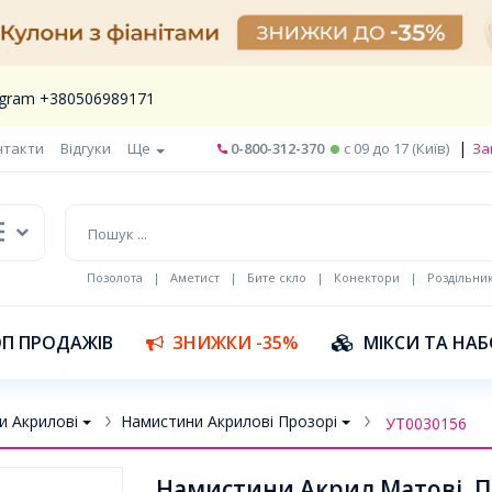
legram +380506989171
|
нтакти
Відгуки
Ще
0-800-312-370
c 09 до 17 (Київ)
За
Позолота
|
Аметист
|
Бите скло
|
Конектори
|
Роздільни
П ПРОДАЖІВ
ЗНИЖКИ -35%
МІКСИ ТА НА
и Акрилові
Намистини Акрилові Прозорі
УТ0030156
Намистини Акрил Матові, Про