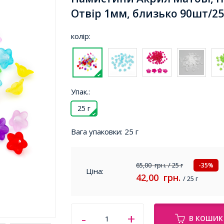
Отвір 1мм, близько 90шт/25г
колір:
Упак.:
25 г
Вага упаковки:
25 г
65,00
грн.
/ 25 г
-35%
Ціна:
42,00
грн.
/ 25 г
В КОШИК