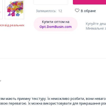
Залишилось:
12
В обране
Купити оптом на
Купуйте деш
ися від реальних
Opt.DomBusin.com
Мінімальне 
,
тям мають приємну текстуру. Їх неможливо розбити, вони невагом
ковою перевагою. Їх можна використовувати для прикрашання рі