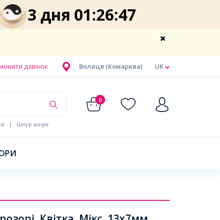
3 дня 01:26:46
мовити дзвінок
Волиця (Комарева)
UK
0
ки
|
Шнур шкіра
БОРИ
зорі, Квітка, Мікс, 13х7мм,