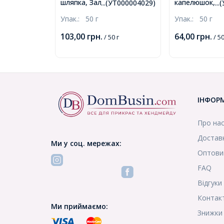
шляпка, Залізо, Срібло,
капелюшок, Зал
...(УТ000004029)
..
30х0.7мм, близько
Золото, Розмі
Упак.:
50 г
Упак.:
50 г
375шт/50г, (УТ000004029)
50г / близько
(УТ000004834
103,00
грн.
64,00
грн.
/ 50 г
/ 50
ІНФОР
Про на
Доставк
Ми у соц. мережах:
Оптови
FAQ
Відгуки
Контак
Ми приймаємо:
Знижки