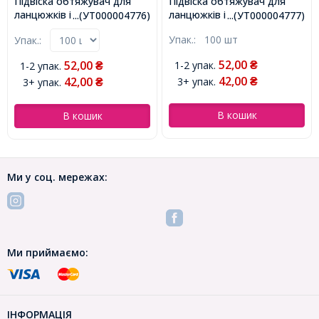
Підвіска обтяжувач для
Намистини Скляні
ланцюжків і намиста,
Кракле, "Бите Скло" Круглі,
...(УТ000004777)
...(УТ0002885 )
Метал, Колір: Золото,
Червоний, 4мм, Отвір 1мм,
Упак.:
100 шт
Упак.:
1 нитка
Розмір: 7х2.5мм, Отв-тя
близько 190шт/76см/нитка,
1.2мм, (УТ000004777)
(УТ0002885)
52,00
68,00
1-2 упак.
1-2 упак.
₴
₴
42,00
54,00
3+ упак.
3+ упак.
₴
₴
В кошик
В кошик
Ми у соц. мережах:
Ми приймаємо:
ІНФОРМАЦІЯ