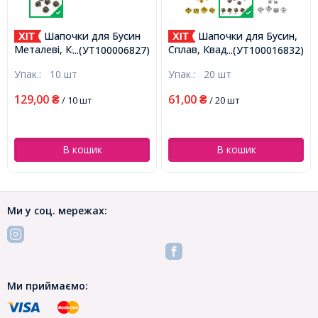
Шапочки для Бусин
Шапочки для Бусин,
Металеві, Квітка, Колір:
Сплав, Квадратні, Колір:
...(УТ100006827)
...(УТ100016832)
Бронза, Розмір: 15х10мм,
Бронза, Розмір: 10х10х5мм,
Упак.:
10 шт
Упак.:
20 шт
Отвір 2мм, (УТ100006827)
Отвір 2мм, (УТ100016832)
129,00
61,00
₴
/ 10 шт
₴
/ 20 шт
В кошик
В кошик
Ми у соц. мережах:
Ми приймаємо: