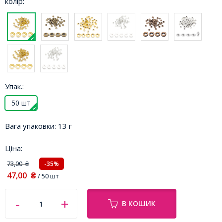
колір:
Упак.:
50 шт
Вага упаковки:
13 г
Ціна:
73,00
-35%
₴
47,00
₴
/ 50 шт
В КОШИК