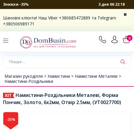
3 дня 06:22:18
Знижки -35%
Шановні клієнти! Наш Viber +380685472889 та Telegram
+380506989171
0
Магазин рукоділля >
Намистини >
Намистини Металеві >
Намистини-Роздільники
Намистини-Роздільники Металеві, Форма
Пончик, Золото, 6х2мм, Отвір 2.5мм, (УТ0027700)
-35%