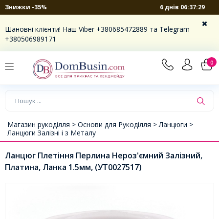
6 днів 06:37:29
Знижки -35%
Шановні клієнти! Наш Viber +380685472889 та Telegram
+380506989171
0
Магазин рукоділля >
Основи для Рукоділля >
Ланцюги >
Ланцюги Залізні і з Металу
Ланцюг Плетіння Перлина Нероз'ємний Залізний,
Платина, Ланка 1.5мм, (УТ0027517)