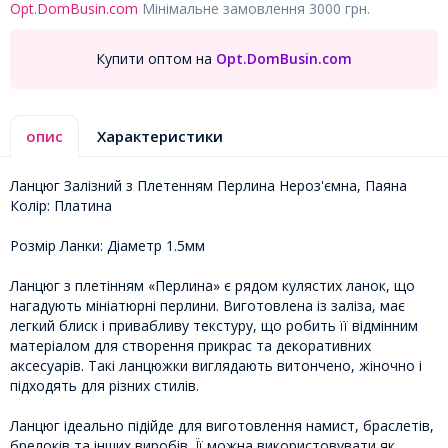
Opt.DomBusin.com
Мінімальне замовлення 3000 грн.
Купити оптом на
Opt.DomBusin.com
опис
Характеристики
Ланцюг Залізний з Плетенням Перлина Нероз'ємна, Паяна
Колір: Платина
Розмір Ланки: Діаметр 1.5мм
Ланцюг з плетінням «Перлина» є рядом кулястих ланок, що
нагадують мініатюрні перлини. Виготовлена ​​із заліза, має
легкий блиск і привабливу текстуру, що робить її відмінним
матеріалом для створення прикрас та декоративних
аксесуарів. Такі ланцюжки виглядають витончено, жіночно і
підходять для різних стилів.
Ланцюг ідеально підійде для виготовлення намист, браслетів,
брелоків та інших виробів. Її можна використовувати як