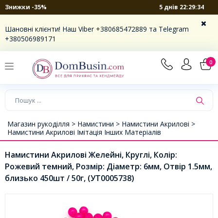
5 днів 22:29:33
Знижки -35%
Шановні клієнти! Наш Viber +380685472889 та Telegram
+380506989171
0
Магазин рукоділля >
Намистини >
Намистини Акрилові >
Намистини Акрилові Імітація Інших Матеріалів
Намистини Акрилові Желейні, Круглі, Колір:
Рожевий темний, Розмір: Діаметр: 6мм, Отвір 1.5мм,
близько 450шт / 50г, (УТ0005738)