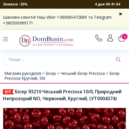
4 дня 09:41:03
Знижки -35%
Шановні клієнти! Наш Viber +380685472889 та Telegram
+380506989171
0
Магазин рукоділля >
Бісер >
Чеський бісер Preciosa >
Бісер
Preciosa Круглий, 50г
Бісер 93210 Чеський Preciosa 10/0, Природний
Непрозорий NO, Червоний, Круглий, (УТ0004374)