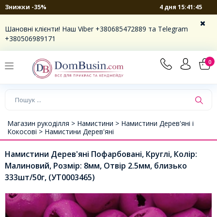
4 дня 15:41:45
Знижки -35%
Шановні клієнти! Наш Viber +380685472889 та Telegram
+380506989171
0
Магазин рукоділля >
Намистини >
Намистини Дерев'яні і
Кокосові >
Намистини Дерев'яні
Намистини Дерев'яні Пофарбовані, Круглі, Колір:
Малиновий, Розмір: 8мм, Отвір 2.5мм, близько
333шт/50г, (УТ0003465)