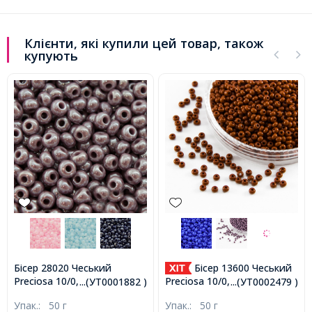
Клієнти, які купили цей товар, також
купують
Бісер 28020 Чеський
Бісер 13600 Чеський
Preciosa 10/0, Непрозорий
Preciosa 10/0, Природний
...(УТ0001882 )
...(УТ0002479 )
Райдужний OL,
Непрозорий NO,
Упак.:
50 г
Упак.:
50 г
Фіолетовий, Круглий,
Коричневий, Круглий,