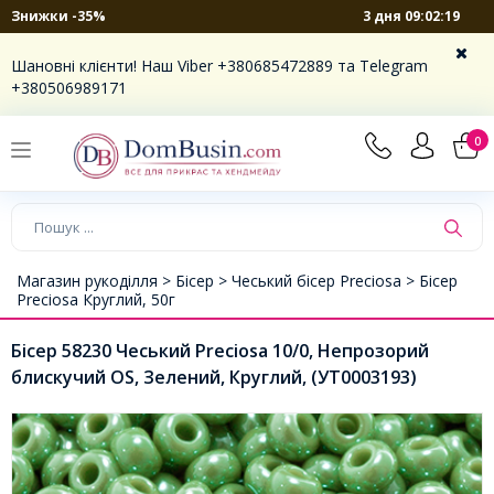
3 дня 09:02:18
Знижки -35%
Шановні клієнти! Наш Viber +380685472889 та Telegram
+380506989171
0
Магазин рукоділля >
Бісер >
Чеський бісер Preciosa >
Бісер
Preciosa Круглий, 50г
Бісер 58230 Чеський Preciosa 10/0, Непрозорий
блискучий OS, Зелений, Круглий, (УТ0003193)