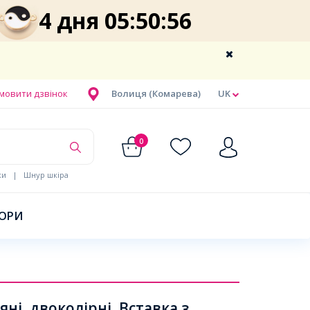
4 дня 05:50:55
мовити дзвінок
Волиця (Комарева)
UK
0
ки
|
Шнур шкіра
БОРИ
і, двоколірні, Вставка з