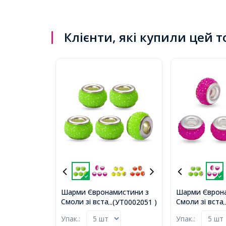
Клієнти, які купили цей 
Шарми Євронамистини з
Шарми Єврон
Смоли зі вставкою з Латуні
Смоли зі вста
...(УТ0002051 )
кольору Платина, з
кольору Плати
Упак.:
Упак.:
Ефектом Страз, Рондель,
Ефектом Стра