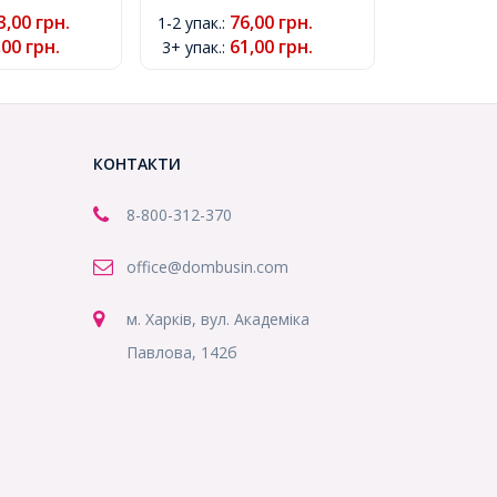
анчевий,
Колір: Зелений, Розмір:
3,00
грн.
76,00
грн.
1-2 упак.
:
.5мм, Отвір
16х10мм, Отвір 5мм,
,00
грн.
61,00
грн.
3+ упак.
:
02054)
(УТ0002063)
КОНТАКТИ
8-800
-312-370
office@dombusin.com
м. Харків, вул. Академіка
Павлова, 142б