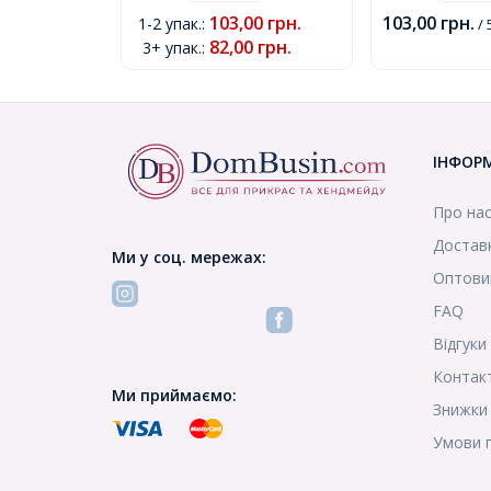
Колір: Салатовий, Розмір:
Колір: Фіолето
103,00
грн.
103,00
грн.
1-2 упак.
:
/ 
12х7.5мм, Отвір 4.5мм,
12х7.5мм, Отв
82,00
грн.
3+ упак.
:
(УТ0002051)
(УТ0002052)
ІНФОР
Про на
Доставк
Ми у соц. мережах:
Оптови
FAQ
Відгуки
Контак
Ми приймаємо:
Знижки
Умови 