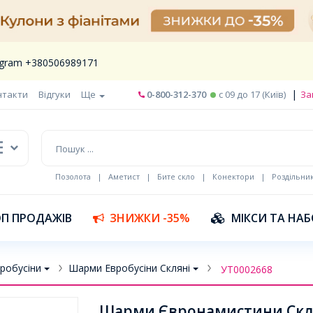
legram +380506989171
|
нтакти
Відгуки
Ще
0-800-312-370
c 09 до 17 (Київ)
За
Позолота
|
Аметист
|
Бите скло
|
Конектори
|
Роздільни
П ПРОДАЖІВ
ЗНИЖКИ -35%
МІКСИ ТА НА
робусіни
Шарми Евробусіни Скляні
УТ0002668
Шарми Євронамистини Склян