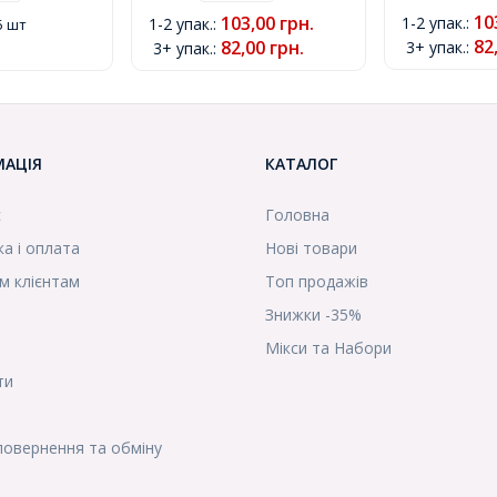
вий, Розмір:
Колір: Жовтий, Розмір:
Колір: Помар
10
103,00
грн.
1-2 упак.
:
1-2 упак.
:
5 шт
ір 4.5мм,
12х7.5мм, Отвір 4.5мм,
Розмір: 12х7
82
82,00
грн.
3+ упак.
:
3+ упак.
:
(УТ0002053)
4.5мм, (УТ00
МАЦІЯ
КАТАЛОГ
с
Головна
а і оплата
Нові товари
м клієнтам
Топ продажів
Знижки -35%
Мікси та Набори
ти
повернення та обміну