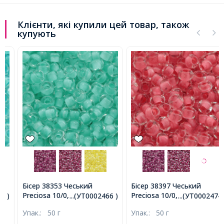
Клієнти, які купили цей товар, також
купують
Бісер 38353 Чеський
Бісер 38397 Чеський
Preciosa 10/0, Прозорий
Preciosa 10/0, Прозорий
...(УТ0002466 )
...(УТ0002474 )
Забарвлення з Середини
Забарвлення з Середини
Упак.:
50 г
Упак.:
50 г
CTC, Зелений, Круглий,
CTC, Рожевий, Круглий,
(УТ0002466)
(УТ0002474)