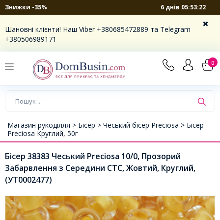
6 днів 05:53:21
Знижки -35%
Шановні клієнти! Наш Viber +380685472889 та Telegram
+380506989171
0
Магазин рукоділля >
Бісер >
Чеський бісер Preciosa >
Бісер
Preciosa Круглий, 50г
Бісер 38383 Чеський Preciosa 10/0, Прозорий
Забарвлення з Середини CTC, Жовтий, Круглий,
(УТ0002477)