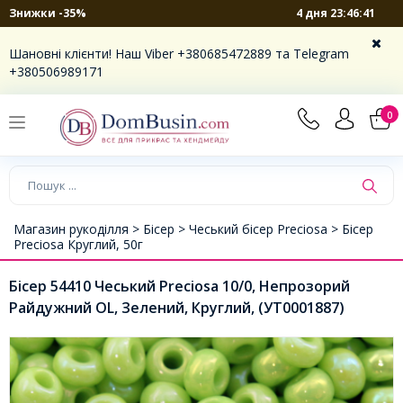
4 дня 23:46:40
Знижки -35%
Шановні клієнти! Наш Viber +380685472889 та Telegram
+380506989171
0
Магазин рукоділля >
Бісер >
Чеський бісер Preciosa >
Бісер
Preciosa Круглий, 50г
Бісер 54410 Чеський Preciosa 10/0, Непрозорий
Райдужний OL, Зелений, Круглий, (УТ0001887)