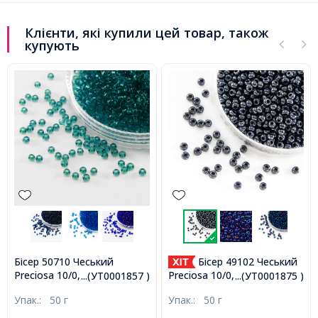
Клієнти, які купили цей товар, також
купують
Бісер 50710 Чеський
Бісер 49102 Чеський
Preciosa 10/0, Прозорий
Preciosa 10/0, Ірис I, Сірий,
...(УТ0001857 )
...(УТ0001875 )
NT, Зелений, Круглий,
Круглий, (УТ0001875)
Упак.:
50 г
Упак.:
50 г
(УТ0001857)