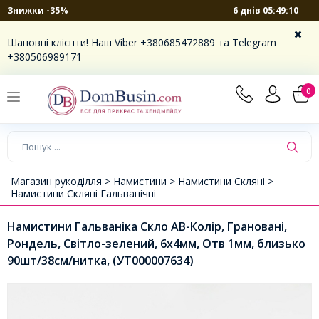
6 днів 05:49:10
Знижки -35%
Шановні клієнти! Наш Viber +380685472889 та Telegram
+380506989171
0
Магазин рукоділля >
Намистини >
Намистини Скляні >
Намистини Скляні Гальванічні
Намистини Гальваніка Скло АВ-Колір, Грановані,
Рондель, Світло-зелений, 6х4мм, Отв 1мм, близько
90шт/38см/нитка, (УТ000007634)