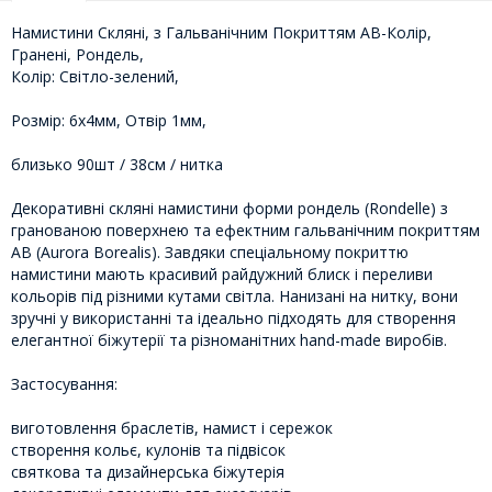
Намистини Скляні, з Гальванічним Покриттям АВ-Колір,
Гранені, Рондель,
Колір: Світло-зелений,
Розмір: 6х4мм, Отвір 1мм,
близько 90шт / 38см / нитка
Декоративні скляні намистини форми рондель (Rondelle) з
гранованою поверхнею та ефектним гальванічним покриттям
AB (Aurora Borealis). Завдяки спеціальному покриттю
намистини мають красивий райдужний блиск і переливи
кольорів під різними кутами світла. Нанизані на нитку, вони
зручні у використанні та ідеально підходять для створення
елегантної біжутерії та різноманітних hand-made виробів.
Застосування:
виготовлення браслетів, намист і сережок
створення кольє, кулонів та підвісок
святкова та дизайнерська біжутерія