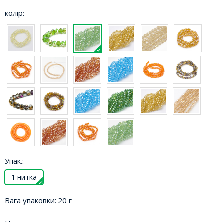
колір:
Упак.:
1 нитка
Вага упаковки:
20 г