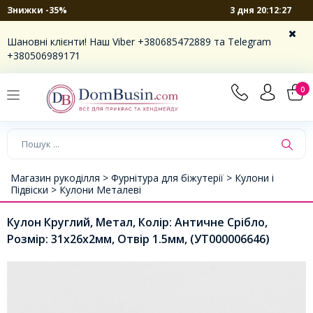
3 дня 20:12:27
Знижки -35%
Шановні клієнти! Наш Viber +380685472889 та Telegram
+380506989171
0
Магазин рукоділля >
Фурнітура для біжутерії >
Кулони і
Підвіски >
Кулони Металеві
Кулон Круглий, Метал, Колір: Античне Срібло,
Розмір: 31х26х2мм, Отвір 1.5мм, (УТ000006646)