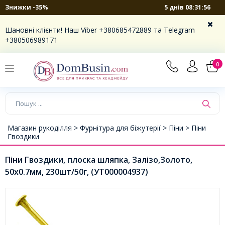
5 днів 08:31:56
Знижки -35%
Шановні клієнти! Наш Viber +380685472889 та Telegram
+380506989171
0
Магазин рукоділля >
Фурнітура для біжутерії >
Піни >
Піни
Гвоздики
Піни Гвоздики, плоска шляпка, Залізо,Золото,
50х0.7мм, 230шт/50г, (УТ000004937)