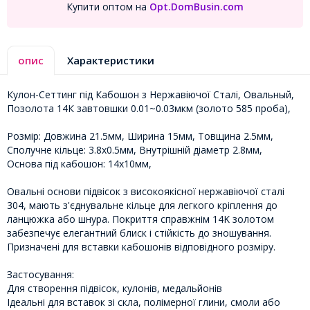
Купити оптом на
Opt.DomBusin.com
опис
Характеристики
Кулон-Сеттинг під Кабошон з Нержавіючої Сталі, Овальный,
Позолота 14К завтовшки 0.01~0.03мкм (золото 585 проба),
Розмір: Довжина 21.5мм, Ширина 15мм, Товщина 2.5мм,
Сполучне кільце: 3.8х0.5мм, Внутрішній діаметр 2.8мм,
Основа під кабошон: 14х10мм,
Овальні основи підвісок з високоякісної нержавіючої сталі
304, мають з'єднувальне кільце для легкого кріплення до
ланцюжка або шнура. Покриття справжнім 14K золотом
забезпечує елегантний блиск і стійкість до зношування.
Призначені для вставки кабошонів відповідного розміру.
Застосування:
Для створення підвісок, кулонів, медальйонів
Ідеальні для вставок зі скла, полімерної глини, смоли або