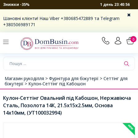
1 день 23:40:56
Знижки -35%
Шановні клієнти! Наш Viber +380685472889 та Telegram
+380506989171
0
Магазин рукоділля >
Фурнітура для біжутерії >
Сеттінг для
біжутерії >
Кулон-Сеттінг під Кабошон
Кулон-Сеттінг Овальний під Кабошон, Нержавіюча
Сталь, Позолота 14К, 21.5х15х2.5мм, Основа
14х10мм, (УТ100032994)