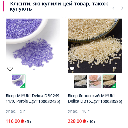
Клієнти, які купили цей товар, також
купують
Бісер MIYUKI Delica DB0249
Бісер Японський MIYUKI
11/0, Purple Ceylon,
Delica DB1560 11/0, Opaque
...(УТ100032435)
...(УТ100033586)
1000шт/5г, (УТ100032435)
Cream Luster, близько
Упак.:
5 г
Упак.:
10 г
2000шт/10г (УТ100033586)
116,00
228,00
₴
/ 5 г
₴
/ 10 г