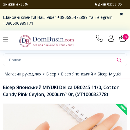
6 днів 03:53:35
Знижки -35%
Шановні клієнти! Наш Viber +380685472889 та Telegram
+380506989171
0
Магазин рукоділля >
Бісер >
Бісер Японський >
Бісер Miyuki
Бісер Японський MIYUKI Delica DB0245 11/0, Cotton
Candy Pink Ceylon, 2000шт/10г, (УТ100032778)