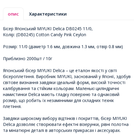
опис
Характеристики
Бісер Японський MIYUKI Delica DB0245 11/0,
Колір: (DB0245) Cotton Candy Pink Ceylon
Розмір: 11/0 (діаметр 1.6 мм, довжина 1.3 мм, отвір 0.8 мм)
Приблизно 2000шт / 10г
Японський бісер MIYUKI Delica – це еталон якості у світі
бісероплетіння. Виробник MIYUKI, заснований у Японії, здобув
світове визнання завдяки ідеальній формі, високій точності
калібрування та стійким кольорам. Маленькі циліндричні
намистинки Delica мають гладку поверхню та однаковий
розмір, що робить їх незамінними для складних технік
плетіння.
Завдяки широкому вибору відтінків і покриттів, бісер MIYUKI
Delica дозволяє створювати ефектні візерунки, рівні полотна
та мініатюрні деталі в авторських прикрасах і аксесуарах.