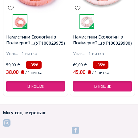
Намистини Екологічні з
Намистини Екологічні з
Полімерної Глини, Ручна
Полімерної Глини, Ручна
...(УТ100029975)
...(УТ100029980)
Робота, Круглі Плоскі,
Робота, Круглі Плоскі,
Упак.:
1 нитка
Упак.:
1 нитка
Рожевий, 6х1мм, Отвір
Рожевий, 6х1мм, Отвір
2мм, Близько 345шт/40см/
2мм, Близько 345шт/40см/
59,00
69,00
-35%
-35%
₴
₴
нитка (УТ100029975)
нитка (УТ100029980)
38,00
45,00
₴
/ 1 нитка
₴
/ 1 нитка
В кошик
В кошик
Ми у соц. мережах: