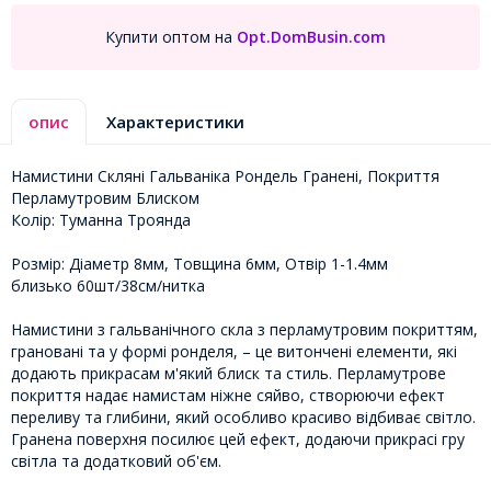
Купити оптом на
Opt.DomBusin.com
опис
Характеристики
Намистини Скляні Гальваніка Рондель Гранені, Покриття
Перламутровим Блиском
Колір: Туманна Троянда
Розмір: Діаметр 8мм, Товщина 6мм, Отвір 1-1.4мм
близько 60шт/38см/нитка
Намистини з гальванічного скла з перламутровим покриттям,
грановані та у формі ронделя, – це витончені елементи, які
додають прикрасам м'який блиск та стиль. Перламутрове
покриття надає намистам ніжне сяйво, створюючи ефект
переливу та глибини, який особливо красиво відбиває світло.
Гранена поверхня посилює цей ефект, додаючи прикрасі гру
світла та додатковий об'єм.