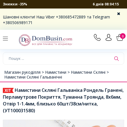
6 днів 08:04:15
Знижки -35%
Шановні клієнти! Наш Viber +380685472889 та Telegram
+380506989171
0
Магазин рукоділля >
Намистини >
Намистини Скляні >
Намистини Скляні Гальванічні
Намистини Скляні Гальваніка Рондель Гранені,
Перламутрове Покриття, Туманна Троянда, 8х6мм,
Отвір 1-1.4мм, близько 60шт/38см/нитка,
(УТ100031580)