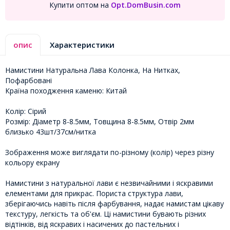
Купити оптом на
Opt.DomBusin.com
опис
Характеристики
Намистини Натуральна Лава Колонка, На Нитках,
Пофарбовані
Країна походження каменю: Китай
Колір: Сірий
Розмір: Діаметр 8-8.5мм, Товщина 8-8.5мм, Отвір 2мм
близько 43шт/37см/нитка
Зображення може виглядати по-різному (колір) через різну
кольору екрану
Намистини з натуральної лави є незвичайними і яскравими
елементами для прикрас. Пориста структура лави,
зберігаючись навіть після фарбування, надає намистам цікаву
текстуру, легкість та об'єм. Ці намистини бувають різних
відтінків, від яскравих і насичених до пастельних і