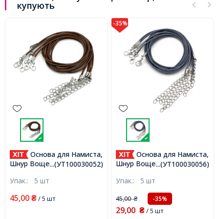
купують
-35%
Основа для Намиста,
Основа для Намиста,
Шнур Вощений
Шнур Вощений
...(УТ100030052)
...(УТ100030056)
Бавовняний, Застібка
Бавовняний, Застібка
Упак.:
5 шт
Упак.:
5 шт
Карабін та Ланцюжок-
Карабін і Ланцюг,
Подовжувач, Кавова,
Синювато-сірий,
45,00
₴
/ 5 шт
45,00
-35%
₴
43х1.5мм, (УТ100030052)
43.5смх1.5мм, Застібка
29,00
12х7х2.5мм, Подовжувач:
₴
/ 5 шт