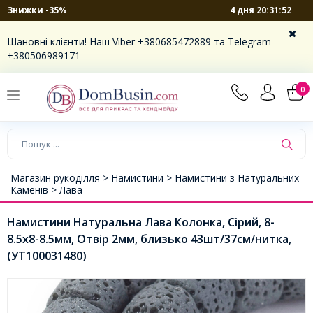
4 дня 20:31:52
Знижки -35%
Шановні клієнти! Наш Viber +380685472889 та Telegram
+380506989171
0
Магазин рукоділля >
Намистини >
Намистини з Натуральних
Каменів >
Лава
Намистини Натуральна Лава Колонка, Сірий, 8-
8.5х8-8.5мм, Отвір 2мм, близько 43шт/37см/нитка,
(УТ100031480)