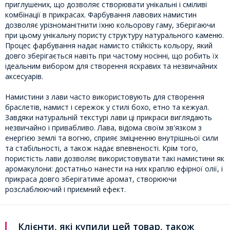
приглушених, що дозволяє створювати унікальні і сміливі
комбінації в прикрасах. Фарбування лавових намистин
дозволяє урізноманітнити їхню кольорову гаму, зберігаючи
при цьому унікальну пористу структуру натурального каменю.
Процес фарбування надає намисто стійкість кольору, який
довго зберігається навіть при частому носінні, що робить їх
ідеальним вибором для створення яскравих та незвичайних
аксесуарів.
Намистини з лави часто використовують для створення
браслетів, намист і сережок у стилі бохо, етно та кежуал.
Завдяки натуральній текстурі лави ці прикраси виглядають
незвичайно і привабливо. Лава, відома своїм зв'язком з
енергією землі та вогню, сприяє зміцненню внутрішньої сили
та стабільності, а також надає впевненості. Крім того,
пористість лави дозволяє використовувати такі намистини як
аромакулони: достатньо нанести на них краплю ефірної олії, і
прикраса довго зберігатиме аромат, створюючи
розслаблюючий і приємний ефект.
Клієнти, які купили цей товар, також