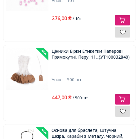
Упак.:
10 г
276,00
₴
/ 10 г
Цінники Бірки Етикетки Паперові
Прямокутні, Перу, 11см
...(УТ100032840)
Упак.:
500 шт
447,00
₴
/ 500 шт
Основа для браслета, Штучна
Шкіра, Карабін з Металу, Чорний,