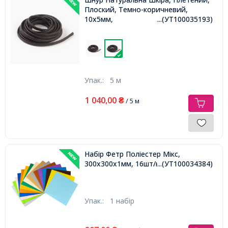
Плоский, Темно-коричневий,
10х5мм,
...(УТ100035193)
Упак.:
5 м
1 040,00
₴
/ 5 м
Набір Фетр Поліестер Мікс,
300x300x1мм, 16шт/набір,
...(УТ100034384)
Упак.:
1 набір