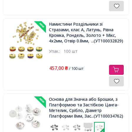
Намистини Роздільники зі
Стразами, клас А, Латунь, Рівна
Кромка, Рондель, Золото + Мікс,
4х2мм, Отвір 0.8мм,
...(УТ100032829)
Упак.:
100 шт
457,00
₴
/ 100 шт
Основа для Значка або Брошки, з
Платформою та Застібкою Цанга-
Метелик, Срібло, Діаметр
Платформи 8мм, Застібки 11.5мм,
...(УТ100034762)
Отвір 1.2мм, Пін 1мм,