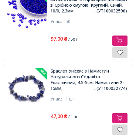
зі Срібною смугою, Круглий, Синій,
10/0, 2.3мм
...(УТ100032590)
Упак.:
50 г
97,00
₴
/ 50 г
Браслет Унісекс з Намистин
Натурального Содаліта
Еластичний, 4.5-5см, Намистини 2-
15мм,
...(УТ100032774)
Упак.:
1 шт
47,00
₴
/ 1 шт