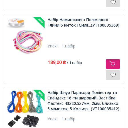
Набір Намистини з Полімерної
Глини 6 ниток і Силіконова Нитка.
...(УТ100035369)
Упак.:
1 набір
189,00
₴
/ 1 набір
Набір Шнур Паракорд Поліестер та
Спандекс 16-ти шаровий, Застібка
Фастекс 43х20.5х7мм, 2мм, близько
5 м/моток, 5 Кольорів/Набір,
...(УТ100035412)
Упак.:
1 набір