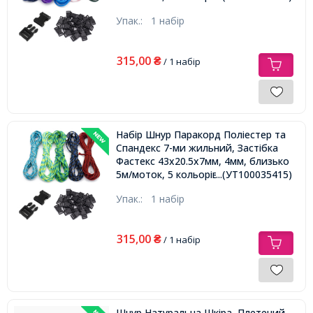
Упак.:
1 набір
315,00
₴
/ 1 набір
Набір Шнур Паракорд Поліестер та
Спандекс 7-ми жильний, Застібка
Фастекс 43х20.5х7мм, 4мм, близько
5м/моток, 5 кольорів/набір,
...(УТ100035415)
Упак.:
1 набір
315,00
₴
/ 1 набір
Шнур Натуральна Шкіра, Плетений,