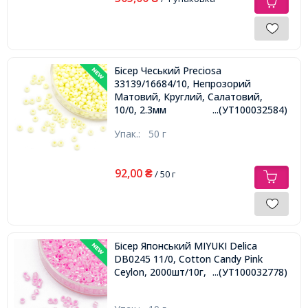
Бісер Чеський Preciosa
33139/16684/10, Непрозорий
Матовий, Круглий, Салатовий,
10/0, 2.3мм
...(УТ100032584)
Упак.:
50 г
92,00
₴
/ 50 г
Бісер Японський MIYUKI Delica
DB0245 11/0, Cotton Candy Pink
Ceylon, 2000шт/10г,
...(УТ100032778)