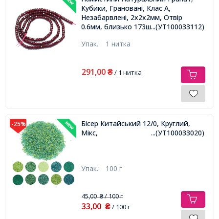
Кубики, Грановані, Клас А,
Незабарвлені, 2х2х2мм, Отвір
0.6мм, близько 173шт/37см/нитка,
...(УТ100033112)
Упак.:
1 нитка
291,00
₴
/ 1 нитка
Бісер Китайський 12/0, Круглий,
-25%
Мікс,
...(УТ100033020)
Упак.:
100 г
45,00
/ 100 г
₴
33,00
₴
/ 100 г