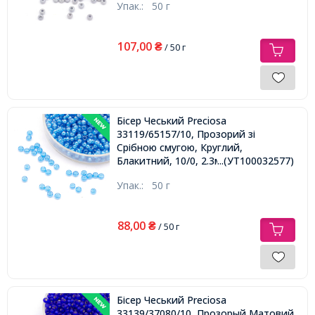
Упак.:
50 г
107,00
₴
/ 50 г
Бісер Чеський Preciosa
33119/65157/10, Прозорий зі
Срібною смугою, Круглий,
Блакитний, 10/0, 2.3мм
...(УТ100032577)
Упак.:
50 г
88,00
₴
/ 50 г
Бісер Чеський Preciosa
33139/37080/10, Прозорый Матовий