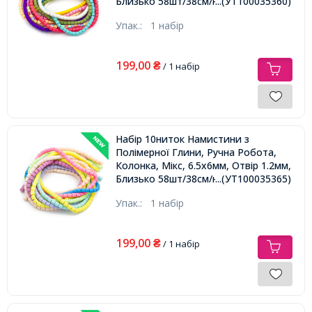
Близько 58шт/38см/нитка,
...(УТ100035360)
Упак.:
1 набір
199,00
₴
/ 1 набір
Набір 10ниток Намистини з
Полімерної Глини, Ручна Робота,
Колонка, Мікс, 6.5х6мм, Отвір 1.2мм,
Близько 58шт/38см/нитка,
...(УТ100035365)
Упак.:
1 набір
199,00
₴
/ 1 набір