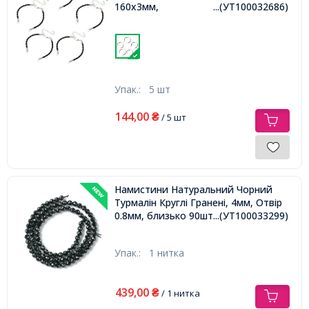
160х3мм,
...(УТ100032686)
Упак.:
5 шт
144,00
₴
/ 5 шт
Намистини Натуральний Чорний
Турмалін Круглі Гранені, 4мм, Отвір
0.8мм, близько 90шт/37см/нитка,
...(УТ100033299)
Упак.:
1 нитка
439,00
₴
/ 1 нитка