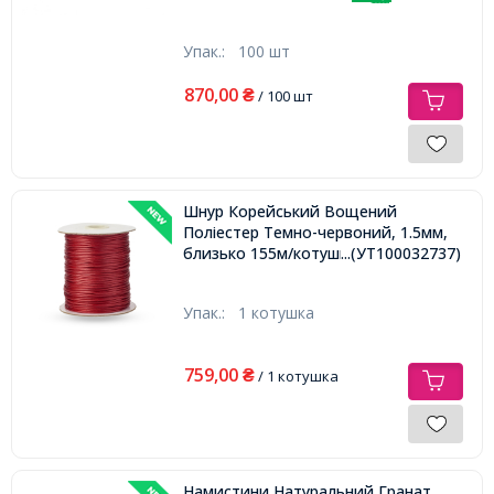
Упак.:
100 шт
870,00
₴
/ 100 шт
Шнур Корейський Вощений
Поліестер Темно-червоний, 1.5мм,
близько 155м/котушка,
...(УТ100032737)
Упак.:
1 котушка
759,00
₴
/ 1 котушка
Намистини Натуральний Гранат,