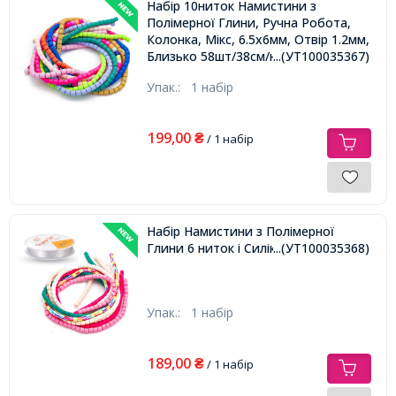
Набір 10ниток Намистини з
Полімерної Глини, Ручна Робота,
Колонка, Мікс, 6.5х6мм, Отвір 1.2мм,
Близько 58шт/38см/нитка,
...(УТ100035367)
Упак.:
1 набір
199,00
₴
/ 1 набір
Набір Намистини з Полімерної
Глини 6 ниток і Силіконова Нитка.
...(УТ100035368)
Упак.:
1 набір
189,00
₴
/ 1 набір