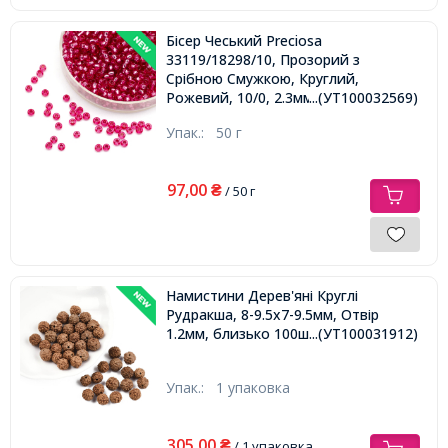
Бісер Чеський Preciosa
33119/18298/10, Прозорий з
Срібною Смужкою, Круглий,
Рожевий, 10/0, 2.3мм
...(УТ100032569)
Упак.:
50 г
97,00
₴
/ 50 г
Намистини Дерев'яні Круглі
Рудракша, 8-9.5х7-9.5мм, Отвір
1.2мм, близько 100шт,
...(УТ100031912)
Упак.:
1 упаковка
305,00
₴
/ 1 упаковка