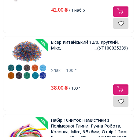
42,00
₴
/ 1 набір
Бісер Китайський 12/0, Круглий,
Мікс,
...(УТ100035339)
Упак.:
100 г
38,00
₴
/ 100 г
Набір 10ниток Намистини з
Полімерної Глини, Ручна Робота,
Колонка, Мікс, 6.5х6мм, Отвір 1.2мм,