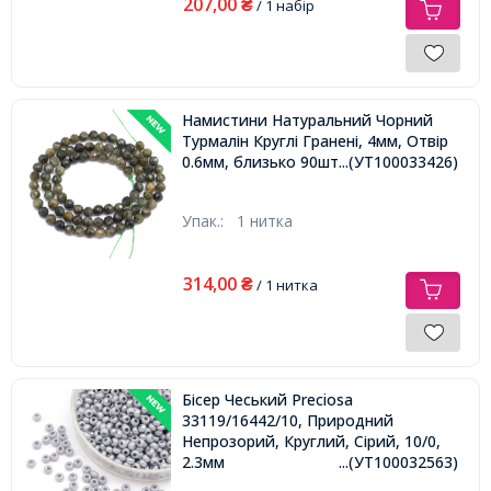
207,00
₴
/ 1 набір
Намистини Натуральний Чорний
Турмалін Круглі Гранені, 4мм, Отвір
0.6мм, близько 90шт/37см/нитка,
...(УТ100033426)
Упак.:
1 нитка
314,00
₴
/ 1 нитка
Бісер Чеський Preciosa
33119/16442/10, Природний
Непрозорий, Круглий, Сірий, 10/0,
2.3мм
...(УТ100032563)