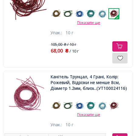
Показати ще
Упак.:
10 г
105,00
/ 10 г
₴
68,00
₴
/ 10 г
Канітель Трунцал, 4 Грані, Колір:
Рожевий, Відрізки не менше 8см,
Діаметр 1.2мм, близько м / 10г,
...(УТ100024116)
Показати ще
Упак.:
10 г