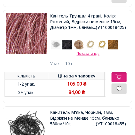
Канітель Трунцал 4 грані, Колір:
Рожевий, Відрізки не менше 15см,
Діаметр 1мм, близько 490см / 10г,
...(УТ100018425)
Показати ще
Упак.:
10 г
кількість
Ціна за
упаковку
105,00
1-2 упак.
₴
84,00
3+ упак.
₴
Канитель М'яка, Чорний, 1мм,
Відрізки не Менше 15см, близько
580см/10г,
...(УТ100018455)