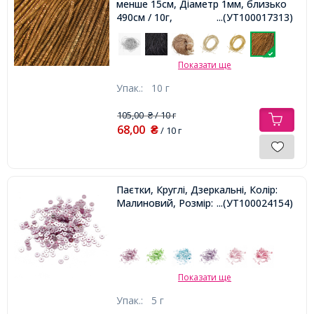
менше 15см, Діаметр 1мм, близько
490см / 10г,
...(УТ100017313)
Показати ще
Упак.:
10 г
105,00
/ 10 г
₴
68,00
₴
/ 10 г
Паєтки, Круглі, Дзеркальні, Колір:
Малиновий, Розмір: 4 мм,
...(УТ100024154)
Показати ще
Упак.:
5 г