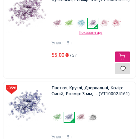
Показати ще
Упак.:
5 г
55,00
₴
/ 5 г
Паєтки, Круглі, Дзеркальні, Колір:
-35%
Синій, Розмір: 3 мм,
...(УТ100024161)
Упак.:
5 г