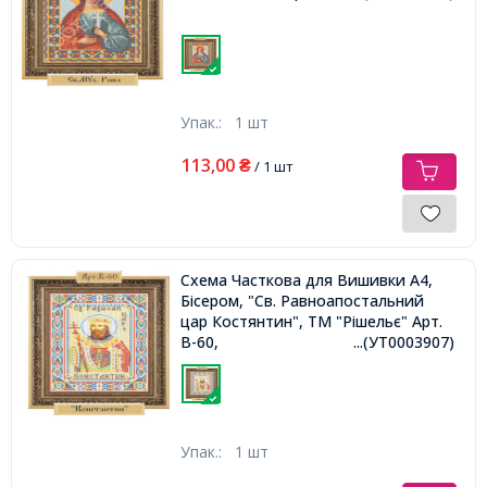
Упак.:
1 шт
113,00
₴
/ 1 шт
Схема Часткова для Вишивки А4,
Бісером, "Св. Равноапостальний
цар Костянтин", ТМ "Рішельє" Арт.
В-60,
...(УТ0003907)
Упак.:
1 шт