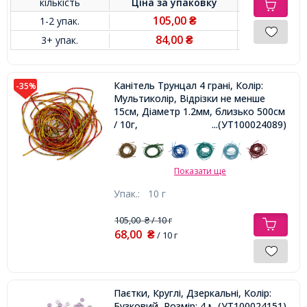
кількість
Ціна за
упаковку
105,00
1-2 упак.
₴
84,00
3+ упак.
₴
Канітель Трунцал 4 грані, Колір:
-35%
Мультиколір, Відрізки не менше
15см, Діаметр 1.2мм, близько 500см
/ 10г,
...(УТ100024089)
Показати ще
Упак.:
10 г
105,00
/ 10 г
₴
68,00
₴
/ 10 г
Паєтки, Круглі, Дзеркальні, Колір:
Бузковий, Розмір: 4 мм,
...(УТ100024151)