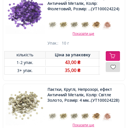
Античний Металік, Колір:
Фіолетовий, Розмір: 4 мм,
...(УТ100024224)
Показати ще
Упак.:
10 г
кількість
Ціна за
упаковку
43,00
1-2 упак.
₴
35,00
3+ упак.
₴
Паєтки, Круглі, Непрозорі, ефект
Античний Металік, Колір: Світле
Золото, Розмір: 4 мм,
...(УТ100024228)
Показати ще