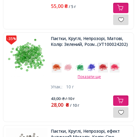
55,00
₴
/ 5 г
Паєтки, Круглі, Непрозорі, Матові,
-35%
Колір: Зелений, Розмір: 3 мм,
...(УТ100024202)
Показати ще
Упак.:
10 г
43,00
/ 10 г
₴
28,00
₴
/ 10 г
Паєтки, Круглі, Непрозорі, ефект
Античний Металік, Колір: Сіро-