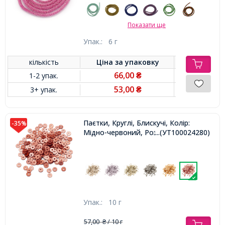
Показати ще
Упак.:
6 г
кількість
Ціна за
упаковку
66,00
1-2 упак.
₴
53,00
3+ упак.
₴
Паєтки, Круглі, Блискучі, Колір:
-35%
Мідно-червоний, Розмір: 4 мм,
...(УТ100024280)
Упак.:
10 г
57,00
/ 10 г
₴