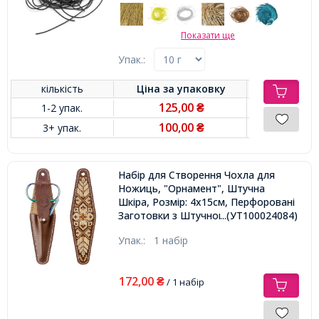
Показати ще
Упак.:
кількість
Ціна за
упаковку
125,00
1-2 упак.
₴
100,00
3+ упак.
₴
Набір для Створення Чохла для
Ножиць, "Орнамент", Штучна
Шкіра, Розмір: 4х15см, Перфоровані
Заготовки з Штучною Шкіри,
...(УТ100024084)
Заготівля з Фанери, Голка, Нитка,
Упак.:
1 набір
Муліне
172,00
₴
/ 1 набір