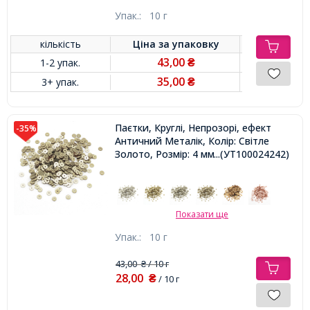
Упак.:
10 г
кількість
Ціна за
упаковку
43,00
1-2 упак.
₴
35,00
3+ упак.
₴
Паєтки, Круглі, Непрозорі, ефект
-35%
Античний Металік, Колір: Світле
Золото, Розмір: 4 мм,
...(УТ100024242)
Показати ще
Упак.:
10 г
43,00
/ 10 г
₴
28,00
₴
/ 10 г