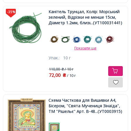
Канітель Трунцал, Колір: Морський
-35%
зелений, Відрізки не менше 15см,
Діаметр 1.2мм, близько 445см / 10г,
...(УТ100031441)
Показати ще
Упак.:
10 г
110,00
/ 10 г
₴
72,00
₴
/ 10 г
Схема Часткова для Вишивки А4,
Бісером, "Свята Мучениця Зінаїда",
ТМ "Рішельє" Арт. В-48.
...(УТ0003915)