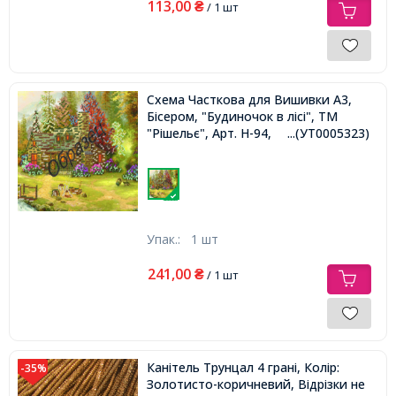
113,00
₴
/ 1 шт
Схема Часткова для Вишивки А3,
Бісером, "Будиночок в лісі", ТМ
"Рішельє", Арт. Н-94,
...(УТ0005323)
Упак.:
1 шт
241,00
₴
/ 1 шт
Канітель Трунцал 4 грані, Колір:
-35%
Золотисто-коричневий, Відрізки не