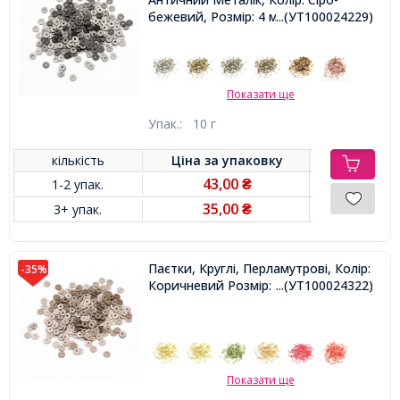
бежевий, Розмір: 4 мм,
...(УТ100024229)
Показати ще
Упак.:
10 г
кількість
Ціна за
упаковку
43,00
1-2 упак.
₴
35,00
3+ упак.
₴
Паєтки, Круглі, Перламутрові, Колір:
-35%
Коричневий Розмір: 4 мм,
...(УТ100024322)
Показати ще