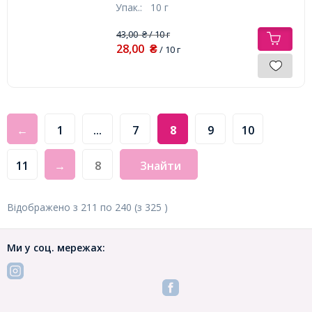
Упак.:
10 г
43,00
/ 10 г
₴
28,00
₴
/ 10 г
←
1
...
7
8
9
10
11
→
Знайти
Відображено з
211
по
240
(з
325
)
Ми у соц. мережах: