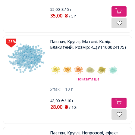
55,00
/ 5 г
₴
35,00
₴
/ 5 г
Паєтки, Круглі, Матові, Колір:
-35%
Блакитний, Розмір: 4 мм,
...(УТ100024175)
Показати ще
Упак.:
10 г
43,00
/ 10 г
₴
28,00
₴
/ 10 г
Паєтки, Круглі, Непрозорі, ефект