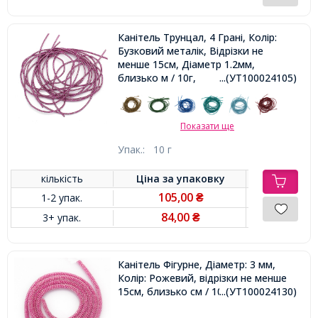
Канітель Трунцал, 4 Грані, Колір:
Бузковий металік, Відрізки не
менше 15см, Діаметр 1.2мм,
близько м / 10г,
...(УТ100024105)
Показати ще
Упак.:
10 г
кількість
Ціна за
упаковку
105,00
1-2 упак.
₴
84,00
3+ упак.
₴
Канітель Фігурне, Діаметр: 3 мм,
Колір: Рожевий, відрізки не менше
15см, близько см / 10г,
...(УТ100024130)