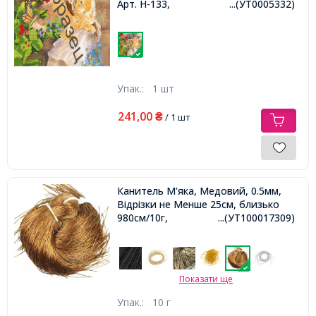
Арт. Н-133,
...(УТ0005332)
Упак.:
1 шт
241,00
₴
/ 1 шт
Канитель М'яка, Медовий, 0.5мм,
Відрізки не Менше 25см, близько
980см/10г,
...(УТ100017309)
Показати ще
Упак.:
10 г