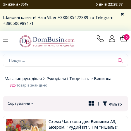
5 днів 22:28:36
Знижки -35%
×
Шановні клієнти! Наш Viber +380685472889 та Telegram
+380506989171
0
Магазин рукоділля >
Рукоділля і Творчість >
Вишивка
325
товарів знайдено
Сортування
|
Фільтр
Схема Часткова для Вишивки А3,
Бісером, "Рудий кіт", ТМ "Рішельє",