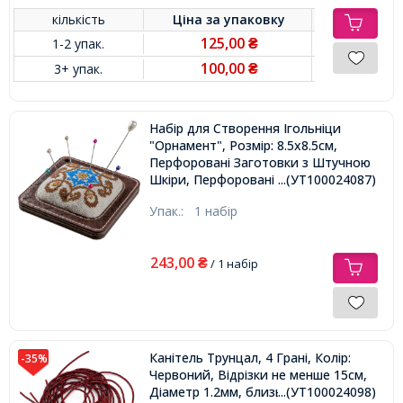
кількість
Ціна за
упаковку
125,00
1-2 упак.
₴
100,00
3+ упак.
₴
Набір для Створення Ігольніци
"Орнамент", Розмір: 8.5х8.5см,
Перфоровані Заготовки з Штучною
Шкіри, Перфоровані Заготовки з
...(УТ100024087)
Фанери, Голка, Нитка, Муліне (3
Упак.:
1 набір
Кольори), Канва, Синтепон
243,00
₴
/ 1 набір
Канітель Трунцал, 4 Грані, Колір:
-35%
Червоний, Відрізки не менше 15см,
Діаметр 1.2мм, близько м / 10г,
...(УТ100024098)