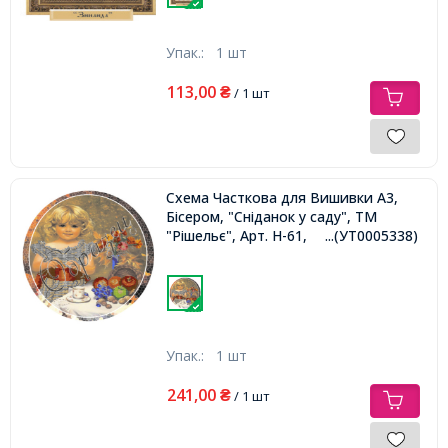
Упак.:
1 шт
113,00
₴
/ 1 шт
Схема Часткова для Вишивки А3,
Бісером, "Сніданок у саду", ТМ
"Рішельє", Арт. Н-61,
...(УТ0005338)
Упак.:
1 шт
241,00
₴
/ 1 шт