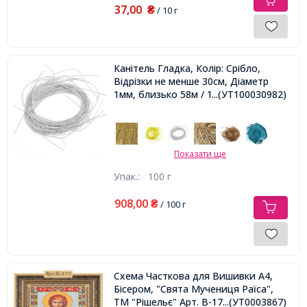
37,00
₴
/ 10 г
Канітель Гладка, Колір: Срібло,
Відрізки не менше 30см, Діаметр
1мм, близько 58м / 100г,
...(УТ100030982)
Показати ще
Упак.:
100 г
908,00
₴
/ 100 г
Схема Часткова для Вишивки А4,
Бісером, "Свята Мучениця Раїса",
ТМ "Рішельє" Арт. В-177,
...(УТ0003867)