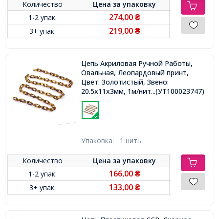
Количество
Цена за
упаковку
274,00
1-2 упак.
₴
219,00
3+ упак.
₴
Цепь Акриловая Ручной Работы,
Овальная, Леопардовый принт,
Цвет: Золотистый, Звено:
20.5x11x3мм, 1м/нить,
...(УТ100023747)
Упаковка:
1 нить
Количество
Цена за
упаковку
166,00
1-2 упак.
₴
133,00
3+ упак.
₴