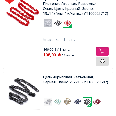
Плетение Якорное, Разьемная,
Овал, Цвет: Красный, Звено:
19x14x4мм, 1м/нить,
...(УТ100023712)
Упаковка:
1 нить
166,00
/ 1 нить
₴
108,00
₴
/ 1 нить
Цепь Акриловая Разъемная,
Черная, Звено 29x21x6мм, 1м,
...(УТ100023692)