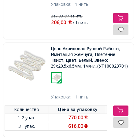
Упаковка:
1 нить
317,00
/ 1 нить
₴
206,00
₴
/ 1 нить
Цепь Акриловая Ручной Работы,
Имитация Жемчуга, Плетение
Твист, Цвет: Белый, Звено:
29x20.5x6.5мм, 1м/нить,
...(УТ100023701)
Упаковка:
1 нить
Количество
Цена за
упаковку
770,00
1-2 упак.
₴
616,00
3+ упак.
₴