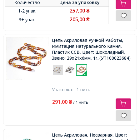
Количество
Цена за
упаковку
257,00
1-2 упак.
₴
205,00
3+ упак.
₴
Цепь Акриловая Ручной Работы,
Имитация Натурального Камня,
Пластик CCB, Цвет: Шоколадный,
Звено: 29x21x6мм, 1м/нить,
...(УТ100023684)
Упаковка:
1 нить
291,00
₴
/ 1 нить
Цепь Акриловая, Несварная, Цвет: