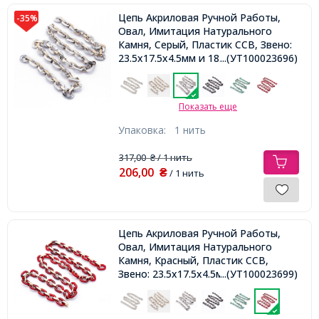
Цепь Акриловая Ручной Работы,
-35%
Овал, Имитация Натурального
Камня, Серый, Пластик CCB, Звено:
23.5x17.5x4.5мм и 18.5x11.5x4.5мм,
...(УТ100023696)
1м/нить
Показать еще
Упаковка:
1 нить
317,00
/ 1 нить
₴
206,00
₴
/ 1 нить
Цепь Акриловая Ручной Работы,
Овал, Имитация Натурального
Камня, Красный, Пластик CCB,
Звено: 23.5x17.5x4.5мм
...(УТ100023699)
18.5x11.5x4.5мм, 1м/нить