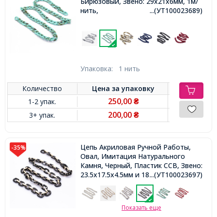
Бирюзовый, Звено: 29x21x6мм, 1м/
нить,
...(УТ100023689)
Упаковка:
1 нить
Количество
Цена за
упаковку
250,00
1-2 упак.
₴
200,00
3+ упак.
₴
Цепь Акриловая Ручной Работы,
-35%
Овал, Имитация Натурального
Камня, Черный, Пластик CCB, Звено:
23.5x17.5x4.5мм и 18.5x11.5x4.5мм,
...(УТ100023697)
1м/нить
Показать еще