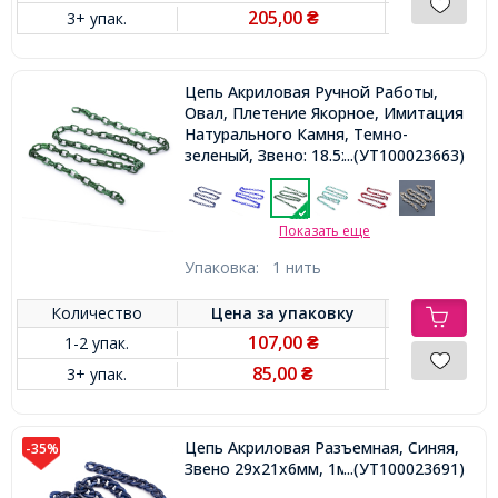
205,00
3+ упак.
₴
Цепь Акриловая Ручной Работы,
Овал, Плетение Якорное, Имитация
Натурального Камня, Темно-
зеленый, Звено: 18.5x11.5x4.5мм,
...(УТ100023663)
1м/нить
Показать еще
Упаковка:
1 нить
Количество
Цена за
упаковку
107,00
1-2 упак.
₴
85,00
3+ упак.
₴
Цепь Акриловая Разъемная, Синяя,
-35%
Звено 29x21x6мм, 1м,
...(УТ100023691)