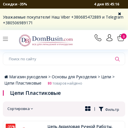
4 дня 05:45:16
Скидки -35%
×
Уважаемые покупатели! Наш Viber +380685472889 и Telegram
+380506989171
0
Магазин рукоделия >
Основы для Рукоделия >
Цепи >
Цепи Пластиковые
80
товаров найдено
Цепи Пластиковые
Сортировка
|
Фильтр
Цепь Акриловая Ручной Работы,
-35%