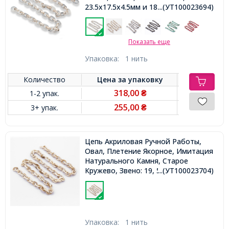
23.5x17.5x4.5мм и 18.5x11.5x4.5мм,
...(УТ100023694)
1м/нить
Показать еще
Упаковка:
1 нить
Количество
Цена за
упаковку
318,00
1-2 упак.
₴
255,00
3+ упак.
₴
Цепь Акриловая Ручной Работы,
Овал, Плетение Якорное, Имитация
Натурального Камня, Старое
Кружево, Звено: 19, 5x14, 5x4, 5мм,
...(УТ100023704)
1м/нить
Упаковка:
1 нить