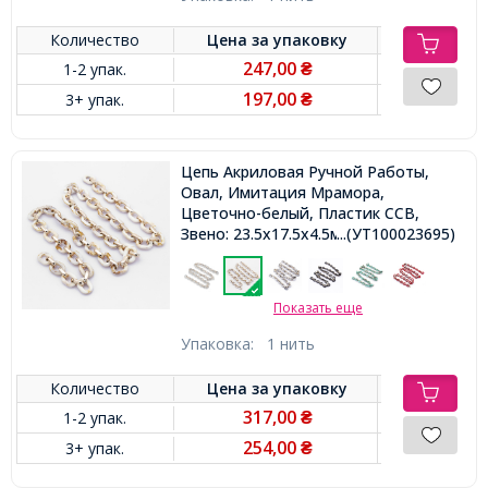
Количество
Цена за
упаковку
247,00
1-2 упак.
₴
197,00
3+ упак.
₴
Цепь Акриловая Ручной Работы,
Овал, Имитация Мрамора,
Цветочно-белый, Пластик CCB,
Звено: 23.5x17.5x4.5мм и
...(УТ100023695)
18.5x11.5x4.5мм, 1м/нить
Показать еще
Упаковка:
1 нить
Количество
Цена за
упаковку
317,00
1-2 упак.
₴
254,00
3+ упак.
₴