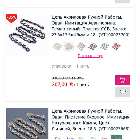
Цепь Акриловая Ручной Работы,
-35%
Овал, Имитация Авантюрина,
Темно-синий, Пластик CCB, Звено:
23.5x17.5x4.5мм и 18.5x11.5x4.5мм,
...(УТ100023700)
1м/нить
Показать еще
Упаковка:
1 нить
318,00
/ 1 нить
₴
207,00
₴
/ 1 нить
Цепь Акриловая Ручной Работы,
Овал, Плетение Якорное, Имитация
Натурального Камня, Цвет:
Льняной, Звено: 18.5x11.5x4.5мм,
...(УТ100023668)
1м/нить,