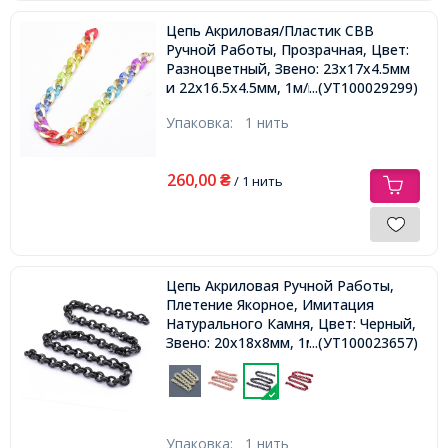
Цепь Акриловая/Пластик СВВ
Ручной Работы, Прозрачная, Цвет:
Разноцветный, Звено: 23x17x4.5мм
и 22x16.5x4.5мм, 1м/нить,
...(УТ100029299)
Упаковка:
1 нить
260,00
₴
/ 1 нить
Цепь Акриловая Ручной Работы,
Плетение Якорное, Имитация
Натурального Камня, Цвет: Черный,
Звено: 20x18x8мм, 1м/нить,
...(УТ100023657)
Упаковка:
1 нить