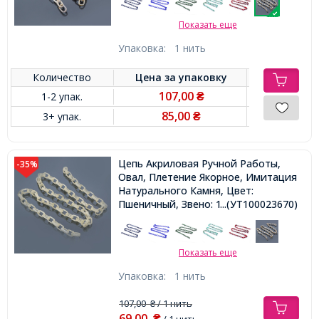
Показать еще
Упаковка:
1 нить
Количество
Цена за
упаковку
107,00
1-2 упак.
₴
85,00
3+ упак.
₴
Цепь Акриловая Ручной Работы,
-35%
Овал, Плетение Якорное, Имитация
Натурального Камня, Цвет:
Пшеничный, Звено: 18.5x11.5x4.5мм,
...(УТ100023670)
1м/нить,
Показать еще
Упаковка:
1 нить
107,00
/ 1 нить
₴
69,00
₴
/ 1 нить