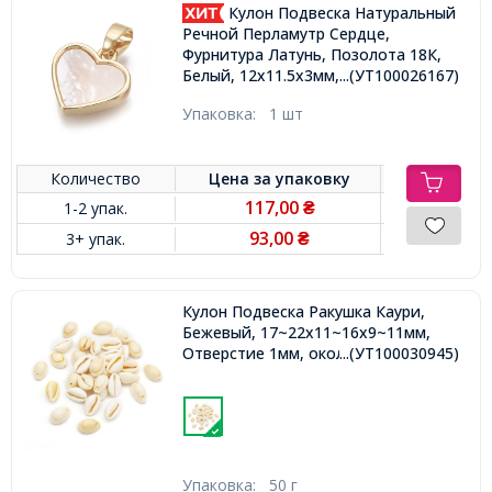
Кулон Подвеска Натуральный
Речной Перламутр Сердце,
Фурнитура Латунь, Позолота 18К,
...(УТ100026167)
Белый, 12х11.5х3мм, Ответстие
2х4мм,
Упаковка:
1 шт
Количество
Цена за
упаковку
117,00
1-2 упак.
₴
93,00
3+ упак.
₴
Кулон Подвеска Ракушка Каури,
Бежевый, 17~22x11~16x9~11мм,
Отверстие 1мм, около 28шт/50г,
...(УТ100030945)
Упаковка:
50 г