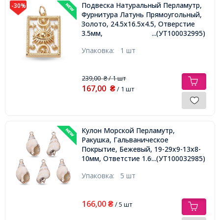
Подвеска Натуральный Перламутр,
-30%
Фурнитура Латунь Прямоугольный,
Золото, 24.5х16.5х4.5, Отверстие
3.5мм,
...(УТ100032995)
Упаковка:
1 шт
239,00
/ 1 шт
₴
167,00
₴
/ 1 шт
Кулон Морской Перламутр,
Ракушка, Гальваническое
Покрытие, Бежевый, 19-29х9-13х8-
10мм, Ответстие 1.6мм,
...(УТ100032985)
Упаковка:
5 шт
166,00
₴
/ 5 шт