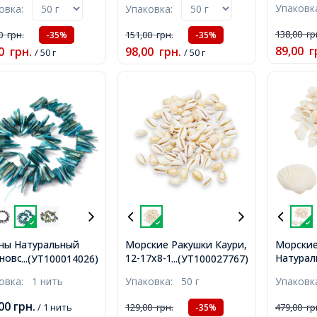
Упаков
ковка:
Упаковка:
Отверст
, Отверстие 1-2мм,
20х13-14х6-8мм,
10шт/10
о 30шт/50г,
Отверстие 2мм, около
138,00
гр
00
грн.
151,00
грн.
-35%
-35%
30шт/50г,
89,00
г
0
грн.
98,00
грн.
/ 50 г
/ 50 г
ны Натуральный
Морские Ракушки Каури,
Морские
сноводый
12-17х8-11х6-9мм, без
Натурал
...(УТ100014026)
...(УТ100027767)
амутр Окрашенный,
Отверстия, около
27x15-3
ковка:
1 нить
Упаковка:
50 г
Упаков
, Синий, 20-40x4-
100шт/50г,
Отверст
7мм, Отверстие
160шт/5
,00
грн.
/ 1 нить
129,00
грн.
479,00
гр
-35%
 около 68шт/нить,