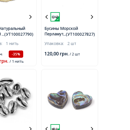
Натуральный
Бусины Морской
 Перламутр,
Перламутр Абалон/Пауа,
...(УТ100027790)
...(УТ100027827)
елтый, Диаметр:
Плоский Круглый, Цвет:
ка:
1 нить
Упаковка:
2 шт
 0.5мм, около
Разноцветный, Размер:
9см/нить,
10x3.5мм, Отверстие
120,00
грн.
н.
/ 2 шт
-35%
0.8мм,
грн.
/ 1 нить