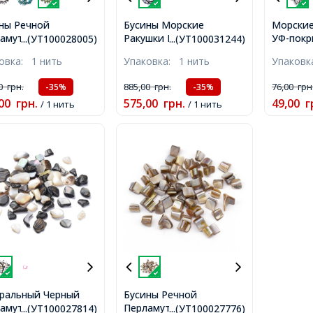
ны Речной
Бусины Морские
Морские
амутр Клык,
Ракушки Пауа,
УФ-покр
...(УТ100028005)
...(УТ100031244)
шенные, Зеленый,
Самородки, Красочный,
Отверст
ковка:
1 нить
Упаковка:
1 нить
Упаков
0x4-8x4-7мм,
10-19х9-14х5-8мм,
Дым, Ра
рстие 1мм, около
отверстие 1мм, около
11х5-6м
00
грн.
885,00
грн.
76,00
грн
-35%
-35%
/нить,
27-29шт/38-38.5см/нить,
00
грн.
575,00
грн.
49,00
г
/ 1 нить
/ 1 нить
ральный Черный
Бусины Речной
амутр Крошка,
Перламутр Кусочки,
...(УТ100027814)
...(УТ100027776)