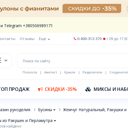
 и Telegram +380506989171
онтакты
Отзывы
Еще
0-800-312-370
c 09 до 17 (
Позолота
|
Аметист
|
Кракле
|
Разделители
|
Соедините
Шнур кожа
ТОП ПРОДАЖ
СКИДКИ -35%
МИКСЫ И НАБ
азин рукоделия
Бусины
Жемчуг Натуральный, Ракушки и
ы из Ракушек и Перламутра
ров найдено