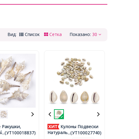
Вид:
Список
Сетка
Показано:
30
 Ракушки,
Кулоны Подвески
й Белый, 57-
Натуральные Морские
...(УТ100018837)
...(УТ100027740)
45x26-36мм, без
Ракушки Каури, 13-