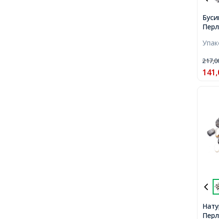
Буси
Перл
Окра
Упа
20-4
Отве
217,
70шт
141,
Нату
Перл