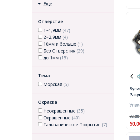
Еще
Отверстие
1~1,9мм
(47)
2~2,9мм
(4)
10мм и больше
(1)
Без Отверстия
(29)
до 1мм
(15)
Тема
Морская
(5)
Буси
Раку
17.5
Окраска
Упа
Отве
Неокрашенные
(35)
38шт
92,0
Окрашенные
(40)
60,0
Гальваническое Покрытие
(7)