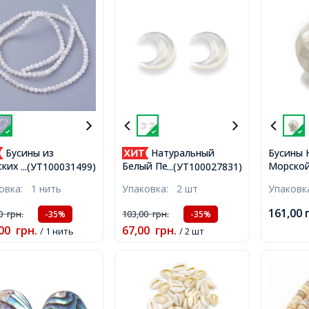
Бусины из
Натуральный
Бусины 
Морской
ких Ракушек
Белый Перламутр, без
...(УТ100031499)
...(УТ100027831)
Круглый
ральный Перламутр
Отверстия, Полумесяц,
ковка:
1 нить
Упаковка:
2 шт
Упаков
Размер:
лые, 3-3.2мм,
Размер: 10х8х2мм,
Отверст
рстие 0.5мм, около
161,00
00
грн.
103,00
грн.
-35%
-35%
т/36см/нить,
00
грн.
67,00
грн.
/ 1 нить
/ 2 шт