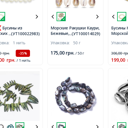
Бусины из
Морские Ракушки Каури,
Бусины 
Бежевые, без
Морской
ких Ракушек
...(УТ100022983)
...(УТ100014029)
Отверстия,
Цвет: Ж
ральный Перламутр
ковка:
1 нить
Упаковка:
50 г
Упаков
17~20x10~12x5~6мм,
2мм, отв
лые, Белый, 8-8.2мм,
около 45шт/50г
195шт/3
рстие 1мм, около
175,00
грн.
00
грн.
/ 50 г
306,00
гр
-35%
/38см/нить,
00
грн.
199,00
/ 1 нить