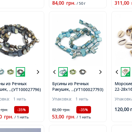
84,00
грн.
311,00
/ 50 г
ны из Речных
Бусины из Речных
Морские
шек, Серые, 8-
Ракушек, Синий, 8-
22-28х1
...(УТ100027796)
...(УТ100027793)
x5-8x5мм,
17.5x5-8x5мм,
Отверст
ковка:
1 нить
Упаковка:
1 нить
Упаков
рстие 1мм, около
Отверстие 1мм, около
24шт/50
/38см/нить,
38шт/38см/нить
120,00
0
грн.
82,00
грн.
-35%
-35%
0
грн.
53,00
грн.
/ 1 нить
/ 1 нить