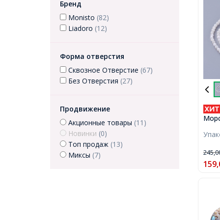
Бренд
Monisto
(82)
Liadoro
(12)
Форма отверстия
Сквозное Отверстие
(67)
Без Отверстия
(27)
Продвижение
Морс
Акционные товары
(11)
Нату
Новинки
(0)
Упа
Круг
Топ продаж
(13)
Отве
245,
Миксы
(7)
123ш
159,