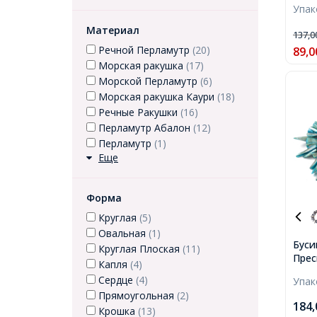
Упа
27мм
окол
Материал
137,
Речной Перламутр
(20)
89,0
Морская ракушка
(17)
Морской Перламутр
(6)
Морская ракушка Каури
(18)
Речные Ракушки
(16)
Перламутр Абалон
(12)
Перламутр
(1)
Еще
Форма
Круглая
(5)
Овальная
(1)
Буси
Круглая Плоская
(11)
Пре
Капля
(4)
Перл
Сердце
(4)
Упа
Клык
Прямоугольная
(2)
8x4-
184
Крошка
(13)
1мм,