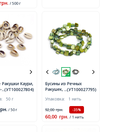
грн.
/ 500 г
 Ракушки Каури,
Бусины из Речных
6-19х8-9мм, без
Ракушек, Желто-
...(УТ100027804)
...(УТ100027795)
ия, около
Зеленые, 8-17.5x5-
ка:
50 г
Упаковка:
1 нить
гр,
8x5мм, Отверстие 1мм,
около 39шт/39см/нить,
грн.
/ 50 г
92,00
грн.
-35%
60,00
грн.
/ 1 нить