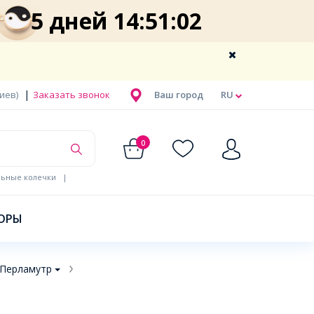
5 дней 14:51:01
|
Киев)
Заказать звонок
Ваш город
RU
0
льные колечки
|
ОРЫ
 Перламутр