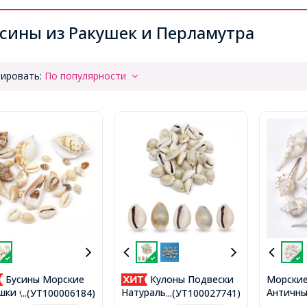
сины из Ракушек и Перламутра
ировать:
По популярности
Бусины Морские
Кулоны Подвески
Морские
Античны
шки Окрашенные,
Натуральные Морские
...(УТ100006184)
...(УТ100027741)
106x29-
вые, 16-45x8-27x8-
Ракушки Каури, 18-