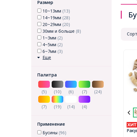
Размер
10~13мм
(13)
Бу
14~19мм
(28)
20~29мм
(20)
30мм и больше
(8)
Сорт
1~3мм
(2)
4~5мм
(2)
6~7мм
(3)
Еще
Палитра
(5)
(10)
(6)
(7)
(24)
(7)
(19)
(14)
(4)
Применение
Раку
Бусины
(96)
Беже