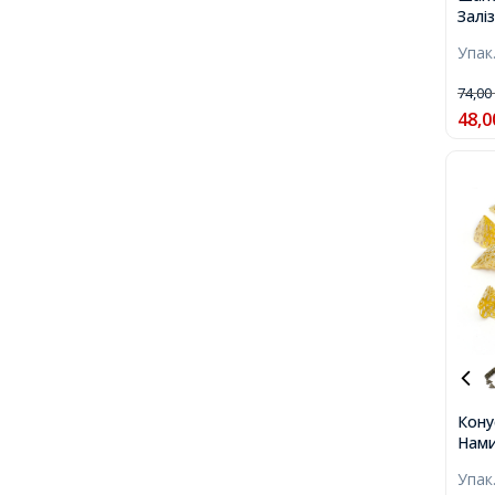
Заліз
Філіг
Упак
16х4
74,0
48,0
Кону
Нами
Золо
Упак
1мм,