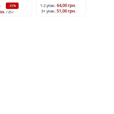
95шт / 25г,
Діаметр 9мм, Отвір 2мм,
64,00
грн.
1-2 упак.
:
.
-35%
51,00
грн.
3+ упак.
:
рн.
/ 25 г