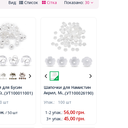
Вид:
Список
Сітка
Показано:
30
 для Бусин
Шапочки для Намистин
Квітка, Колір:
Акрил, Матові, Квітка,
...(УТ100011001)
...(УТ100026190)
Розмір: 8х8х5мм,
Колір: Прозорий, Розмір:
0 шт
Упак.:
100 шт
мм,
11х11х4мм, Отвір: 1.2мм,
рн.
56,00
грн.
1-2 упак.
:
/ 50 шт
45,00
грн.
3+ упак.
: