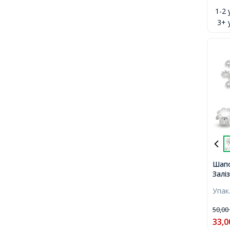
1-2 
3+ 
Шапо
Заліз
14х4
Упак
50,0
33,0