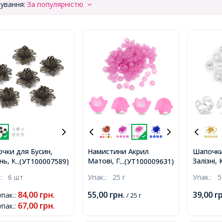
ування:
За популярністю
чки для Бусин,
Намистини Акрил
Шапочки
ь, Квітка, Колір:
Матові, Прозорі, Квітка,
Залізні, 
...(УТ100007589)
...(УТ100009631)
за, Розмір: 16х8мм,
Колір: Рожевий, Розмір:
Срібло, 
.:
6 шт
Упак.:
25 г
Упак.:
5
р 1.5мм,
10х6мм, Отвір 1.5мм,
Отвір 1
близько 95шт / 25г,
84,00
грн.
55,00
грн.
39,00
г
упак.
:
/ 25 г
67,00
грн.
упак.
: