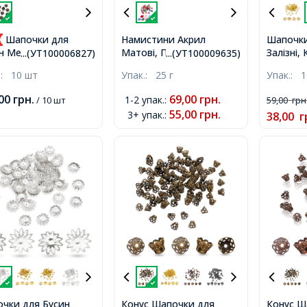
Шапочки для
Намистини Акрил
Шапочки
Матові, Прозорі, Квітка,
Залізні, 
н Металеві, Квітка,
...(УТ100006827)
...(УТ100009635)
Колір: Мікс, Розмір:
Філігранн
: Бронза, Розмір:
.:
10 шт
Упак.:
25 г
Упак.:
1
21x19мм, Отвір 1мм,
14х5мм, 
0мм, Отвір 2мм,
близько 40шт / 25г,
,00
грн.
69,00
грн.
1-2 упак.
:
/ 10 шт
59,00
грн
55,00
грн.
3+ упак.
:
38,00
г
чки для Бусин
Конус Шапочки для
Конус Ш