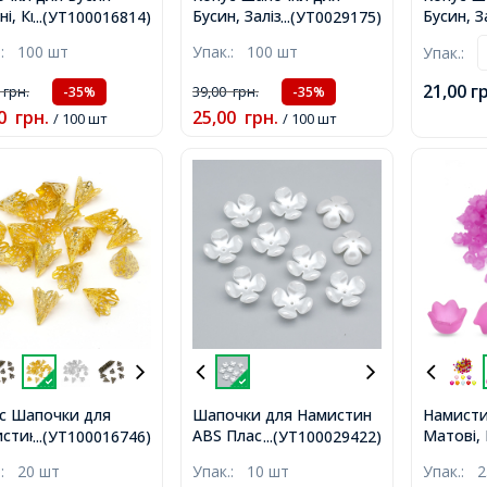
ні, Квітка,
Бусин, Залізні, Колір:
Бусин, За
...(УТ100016814)
...(УТ0029175)
ранні, Срібло,
Бронза, Розмір: 6х4.5мм,
Мідь, Ро
.:
100 шт
Упак.:
100 шт
Упак.:
.5мм, Отвір 1мм,
Отвір 1мм,
Отвір 1
21,00
г
0
грн.
39,00
грн.
-35%
-35%
0
грн.
25,00
грн.
/ 100 шт
/ 100 шт
с Шапочки для
Шапочки для Намистин
Намисти
стин Залізні,
ABS Пластик Перли,
Матові, 
...(УТ100016746)
...(УТ100029422)
то, 17x20мм, Отвір
Квітка, 4-пелюсткова,
Колір: Ф
.:
20 шт
Упак.:
10 шт
Упак.:
2
Біла, 24х24х11мм, Отвір:
10х6мм, 