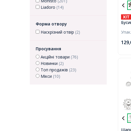
Monisto
(201)
Liadoro
(14)
Буси
Форма отвору
Колір
Упак
Наскрізний отвір
(2)
15х1
129
Просування
Акційні товари
(76)
Новинки
(2)
Топ продажів
(23)
Мікси
(10)
Шапо