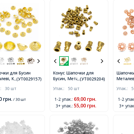
чки для Бусин
Конус Шапочки для
Шапочки
леві, Конус, Колір:
Бусин, Металеві, Колір:
Металеві
...(УТ0029157)
...(УТ0029204)
то, Розмір: 11х5мм,
Античне Золото, Розмір:
Рожеве 
.:
30 шт
Упак.:
50 шт
Упак.:
5
р 1мм,
8х6х6мм, Отвір 2мм,
9х4мм, 
00
грн.
69,00
грн.
1-2 упак.
:
1-2 упак
/ 30 шт
55,00
грн.
3+ упак.
:
3+ упак