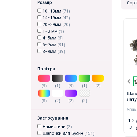
Розмір
Сорт
10~13мм
(71)
14~19мм
(42)
20~29мм
(20)
1~3 мм
(1)
4~5мм
(6)
6~7мм
(31)
8~9мм
(39)
Палітра
(3)
(1)
(3)
(1)
(2)
Шапо
Латун
(8)
(2)
(2)
(5)
Брон
Упак
Отві
Застосування
1-2 
Намистини
(2)
3+ 
Шапочки для Бусин
(151)