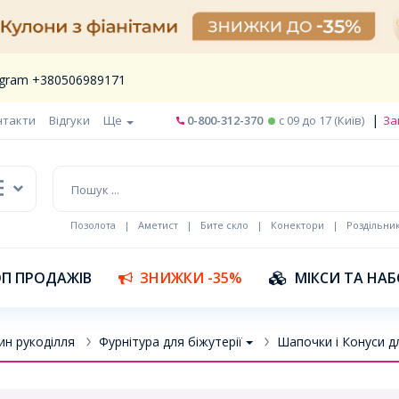
legram +380506989171
|
нтакти
Відгуки
Ще
0-800-312-370
c 09 до 17 (Київ)
За
Позолота
|
Аметист
|
Бите скло
|
Конектори
|
Роздільни
П ПРОДАЖІВ
ЗНИЖКИ -35%
МІКСИ ТА НА
ин рукоділля
Фурнітура для біжутерії
Шапочки і Конуси д