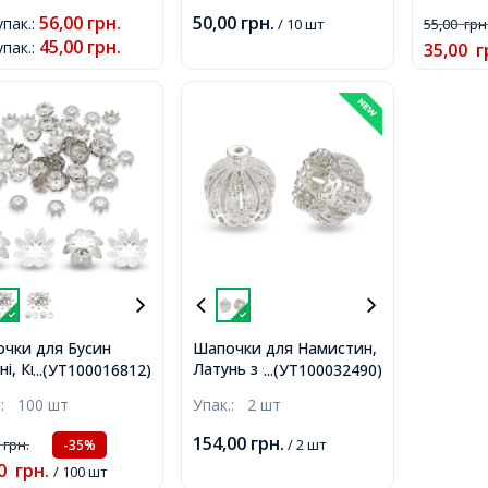
2мм, 10шт/упаковка,
близько 
56,00
грн.
50,00
грн.
упак.
:
/ 10 шт
55,00
грн
45,00
грн.
упак.
:
35,00
г
чки для Бусин
Шапочки для Намистин,
ні, Квітка, Срібло,
Латунь з Фіанітами,
...(УТ100016812)
...(УТ100032490)
.5мм, Отвір 1мм,
Корона, Порожнисті,
.:
100 шт
Упак.:
2 шт
Платина, 11х11мм, Отвір
1мм,
154,00
грн.
0
грн.
/ 2 шт
-35%
0
грн.
/ 100 шт