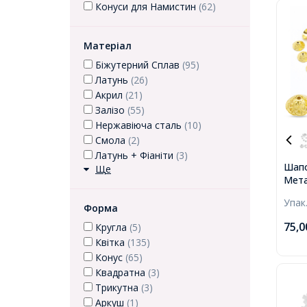
Конуси для Намистин
(62)
Матеріал
Біжутерний Сплав
(95)
Латунь
(26)
Акрил
(21)
Залізо
(55)
Нержавіюча сталь
(10)
Смола
(2)
Латунь + Фіаніти
(3)
Шапо
Ще
Мета
Золо
Упак
Отві
Форма
75,
Кругла
(5)
Квітка
(135)
Конус
(65)
Квадратна
(3)
Трикутна
(3)
Аркуш
(1)