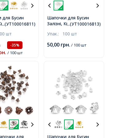
 для Бусин
Шапочки для Бусин
Квітка,
Залізні, Квітка,
...(УТ100016811)
...(УТ100016813)
і, Срібло,
Філігранні, Колір: Срібло,
00 шт
Упак.:
100 шт
Отвір 1.5мм,
Розмір: 10х3мм, Отвір
1мм,
50,00
грн.
.
/ 100 шт
-35%
рн.
/ 100 шт
апочки для
Шапочки для Бусин