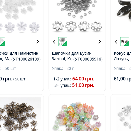
чки для Намистин
Шапочки для Бусин
Конус дл
л, Матові, Квітка,
Залізні, Квітка, Колір:
Латунь, 
...(УТ100026189)
...(УТ000005916)
р: Прозорий, Розмір:
Платина, Розмір: 8х2мм,
Збройна 
.:
50 шт
Упак.:
20 г
Упак.:
2
6.5х6мм, Отвір:
Отвір 1.2мм, близько
17x22мм,
м,
330шт / 20г,
00
грн.
64,00
грн.
61,00
г
1-2 упак.
:
/ 50 шт
51,00
грн.
3+ упак.
: