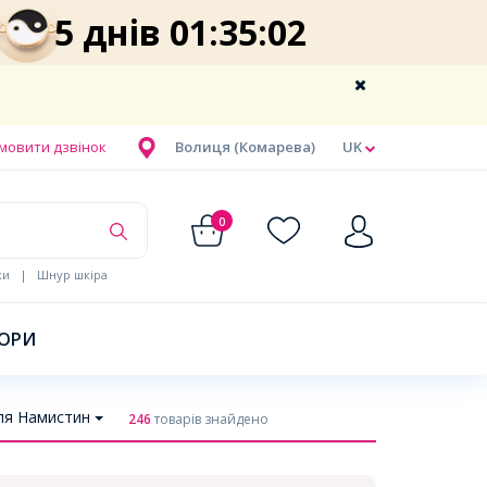
5 днів 01:35:01
мовити дзвінок
Волиця (Комарева)
UK
0
ки
|
Шнур шкіра
БОРИ
ля Намистин
246
товарів знайдено