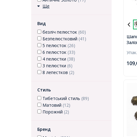
Ще
Вид
безліч пелюсток
(60)
Шапо
Безпелюстковий
(41)
Заліз
5 пелюсток
(26)
Брон
6 пелюсток
(33)
Упак
14х3
4 пелюстки
(38)
109
3 пелюстки
(6)
8 лепестков
(2)
Стиль
Тибетський стиль
(89)
Матовий
(12)
Порожній
(2)
Бренд