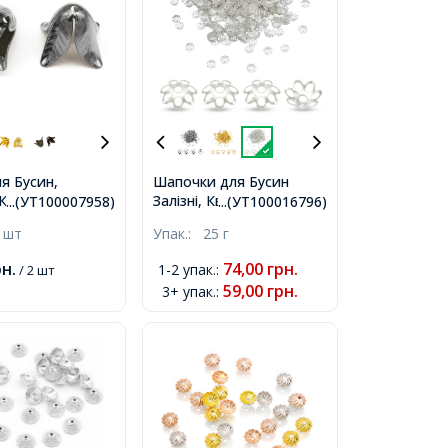
я Бусин,
Шапочки для Бусин
Квітка, Колір:
Залізні, Квітка, Колір:
...(УТ100007958)
...(УТ100016796)
Сталь, Розмір:
Срібло, Розмір: 6х1мм,
 шт
Упак.:
25 г
 Отвір 2.5мм,
Отвір 1мм, близько
940шт / 25г,
рн.
74,00
грн.
1-2 упак.
:
/ 2 шт
59,00
грн.
3+ упак.
: