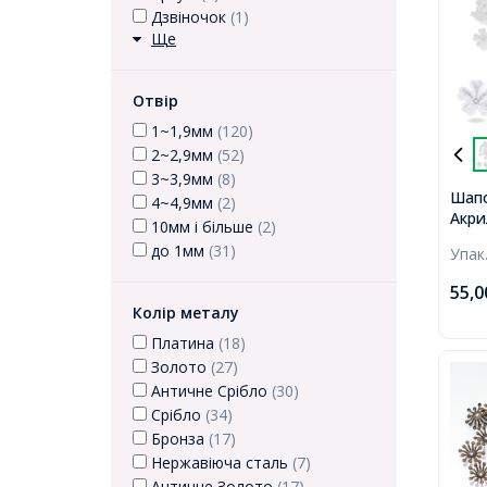
Дзвіночок
(1)
Ще
Отвір
1~1,9мм
(120)
2~2,9мм
(52)
3~3,9мм
(8)
Шапо
4~4,9мм
(2)
Акри
10мм і більше
(2)
Колі
до 1мм
(31)
Упак
16х1
1.2м
55,
Колір металу
Платина
(18)
Золото
(27)
Античне Срібло
(30)
Срібло
(34)
Бронза
(17)
Нержавіюча сталь
(7)
Античне Золото
(17)