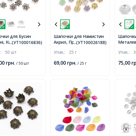
чки для Бусин
Шапочки для Намистин
Шапочки
ні, Квітка, Колір:
Акрил, Прозорі, Квітка,
Металеві
...(УТ100016836)
...(УТ100026188)
за, Розмір: 12 ~
АВ Колір: Мікс,
Срібло, 
.:
50 шт
Упак.:
25 г
Упак.:
3
.5мм, Отвір 1.5мм,
14х13х6мм, Отвір: 2мм,
Отвір 1
близько 75шт/25г,
,00
грн.
69,00
грн.
75,00
г
/ 50 шт
/ 25 г