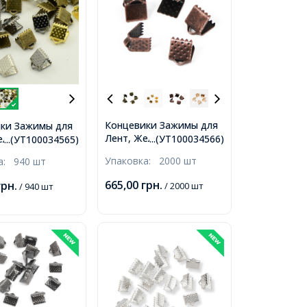
Концевики Зажимы для
ки Зажимы для
Лент, Железные, Медь,
елезные, Микс,
...(УТ100034566)
...(УТ100034565)
6х7мм, Отверстие 2мм,
, Отверстие
Упаковка:
2000 шт
ка:
940 шт
665,00
грн.
грн.
/ 2000 шт
/ 940 шт