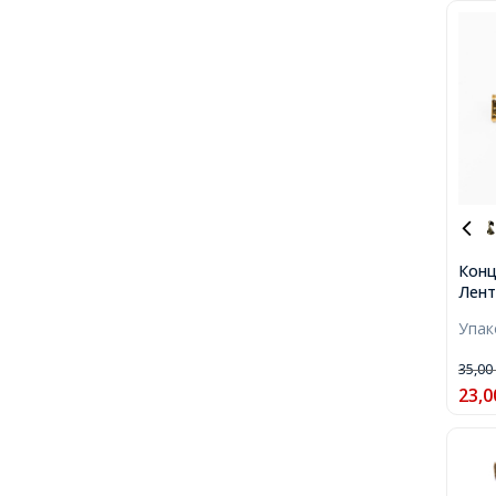
Конц
Лент
Золо
Упа
Отве
35,0
23,0