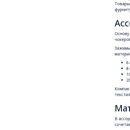
Товары 
фурнит
Асс
Основу 
чокеров
Зажимы 
материа
6
8
1
2
Компакт
текстил
Мат
В ассо
сочетае