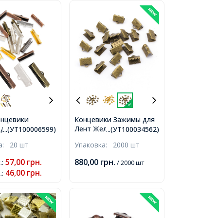
нцевики
Концевики Зажимы для
Лент Железные, Бронза,
для Лент,
...(УТ100006599)
...(УТ100034562)
10х7х5мм, Отверстие
е, Микс,
ка:
20 шт
Упаковка:
2000 шт
2мм,
м, Отверстие
57,00
грн.
880,00
грн.
.
:
/ 2000 шт
46,00
грн.
.
: