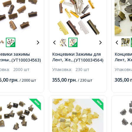
евики зажимы
Концевики Зажимы для
Концеви
зные, Бронза,
Лент, Железные, Микс,
Лент, Ж
...(УТ100034563)
...(УТ100034564)
х5мм, Отверстие
25х8х5мм, Отверстие
6х6х5мм
ковка:
2000 шт
Упаковка:
230 шт
Упаков
2мм,
2мм,
5,00
грн.
355,00
грн.
305,00
/ 2000 шт
/ 230 шт