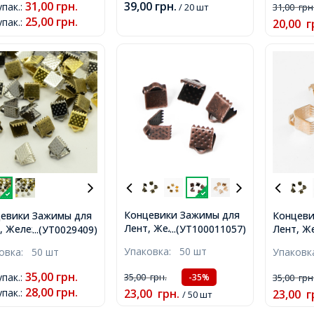
31,00
грн.
39,00
грн.
упак.
:
/ 20 шт
31,00
грн
25,00
грн.
упак.
:
20,00
г
Концевики Зажимы для
евики Зажимы для
Концеви
Лент, Железные, Медь,
, Железные, Микс,
Лент, Ж
...(УТ100011057)
...(УТ0029409)
6х7мм, Отверстие 2мм,
5мм, Отверстие
Светлое
Упаковка:
50 шт
ковка:
50 шт
Упаков
Размер:
Отверст
35,00
грн.
упак.
:
35,00
грн.
35,00
грн
-35%
28,00
грн.
упак.
:
23,00
грн.
23,00
г
/ 50 шт