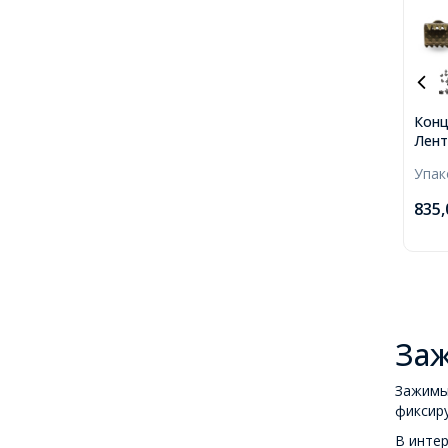
Конц
Лент
8х6х
Упа
2мм,
835
Заж
Зажимы 
фиксиру
В интер