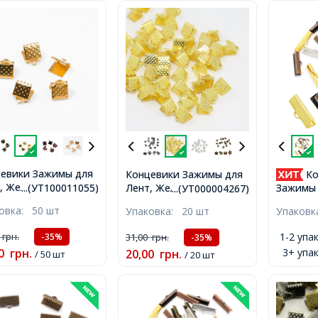
евики Зажимы для
Концевики Зажимы для
Ко
, Железные, Цвет:
Лент, Железные,
Зажимы 
...(УТ100011055)
...(УТ000004267)
то, Размер: 6х7мм,
Золото, 8х6х5мм,
Железны
ковка:
50 шт
Упаковка:
20 шт
Упаков
рстие 2мм,
Отверстие 2мм,
25х8х5м
2мм,
1-2 упак
0
грн.
31,00
грн.
-35%
-35%
3+ упак
0
грн.
20,00
грн.
/ 50 шт
/ 20 шт