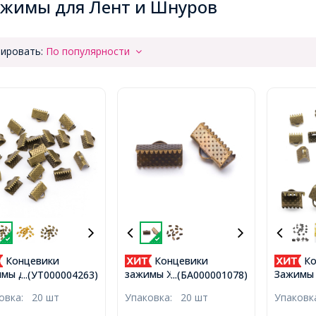
жимы для Лент и Шнуров
ировать:
По популярности
Концевики
Концевики
Ко
мы для Лент
зажимы Железные,
Зажимы 
...(УТ000004263)
...(БА000001078)
зные, Бронза,
Бронза, 13х7х5мм,
Железны
ковка:
20 шт
Упаковка:
20 шт
Упаков
х5мм, Отверстие
Отверстие 2мм,
8х6х5мм
2мм,