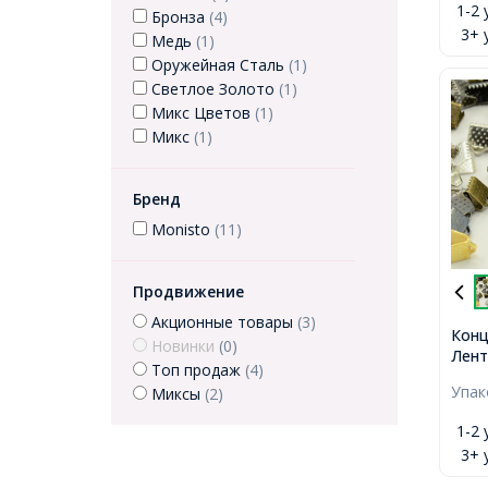
1-2 
Бронза
(4)
3+ 
Медь
(1)
Оружейная Сталь
(1)
Светлое Золото
(1)
Микс Цветов
(1)
Микс
(1)
Бренд
Monisto
(11)
Продвижение
Акционные товары
(3)
Конц
Новинки
(0)
Лент
Топ продаж
(4)
6х6х
Упа
Миксы
(2)
2мм,
1-2 
3+ 