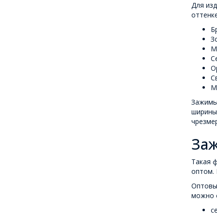
Для из
оттенке
Б
З
М
С
О
С
М
Зажимы
ширины
чрезмер
Заж
Такая ф
оптом. 
Оптовый
можно с
с