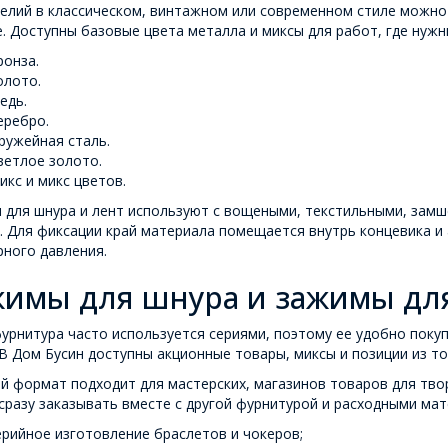
делий в классическом, винтажном или современном стиле можн
. Доступны базовые цвета металла и миксы для работ, где нужн
ронза.
олото.
едь.
еребро.
ружейная сталь.
ветлое золото.
икс и микс цветов.
 для шнура и лент используют с вощеными, текстильными, зам
. Для фиксации край материала помещается внутрь концевика и
ного давления.
имы для шнура и зажимы для
урнитура часто используется сериями, поэтому ее удобно поку
В Дом Бусин доступны акционные товары, миксы и позиции из то
 формат подходит для мастерских, магазинов товаров для тво
разу заказывать вместе с другой фурнитурой и расходными мат
ерийное изготовление браслетов и чокеров;