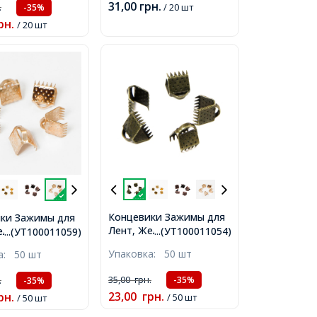
31,00
грн.
.
/ 20 шт
-35%
рн.
/ 20 шт
Концевики Зажимы для
ки Зажимы для
Лент, Железные, Цвет:
елезные, Цвет:
...(УТ100011054)
...(УТ100011059)
Бронза, Размер: 6х7мм,
 Золото,
Упаковка:
50 шт
ка:
50 шт
Отверстие 2мм,
 6х7мм,
ие 2мм,
35,00
грн.
.
-35%
-35%
23,00
грн.
рн.
/ 50 шт
/ 50 шт