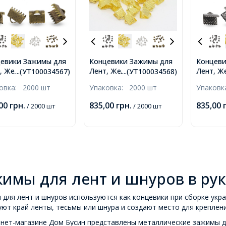
евики Зажимы для
Концевики Зажимы для
Концеви
, Железные, Бронза,
Лент, Железные,
Лент, Ж
...(УТ100034567)
...(УТ100034568)
5мм, Отверстие
Золото, 8х6х5мм,
Оружейн
ковка:
2000 шт
Упаковка:
2000 шт
Упаков
Отверстие 2мм,
8х6х5мм
2мм,
,00
грн.
835,00
грн.
835,00
/ 2000 шт
/ 2000 шт
имы для лент и шнуров в ру
для лент и шнуров используются как концевики при сборке укра
ют край ленты, тесьмы или шнура и создают место для креплени
нет-магазине Дом Бусин представлены металлические зажимы д