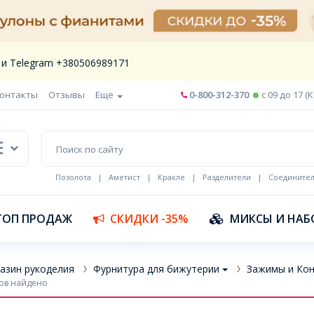
 и Telegram +380506989171
онтакты
Отзывы
Еще
0-800-312-370
c 09 до 17 (
Позолота
|
Аметист
|
Кракле
|
Разделители
|
Соедините
Шнур кожа
ТОП ПРОДАЖ
СКИДКИ -35%
МИКСЫ И НАБ
азин рукоделия
Фурнитура для бижутерии
Зажимы и Кон
ов найдено