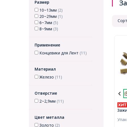
За
Размер
10~13мм
(2)
20~29мм
(1)
Сорт
6~7мм
(5)
8~9мм
(3)
Применение
Концевики для Лент
(11)
Материал
Железо
(11)
Отверстие
2~2,9мм
(11)
Зажи
Желе
Цвет металла
Упа
10х7
Золото
(2)
2мм,