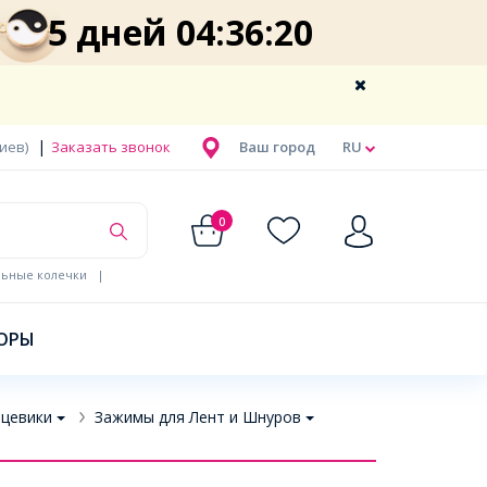
5 дней 04:36:19
|
Киев)
Заказать звонок
Ваш город
RU
0
льные колечки
|
ОРЫ
цевики
Зажимы для Лент и Шнуров