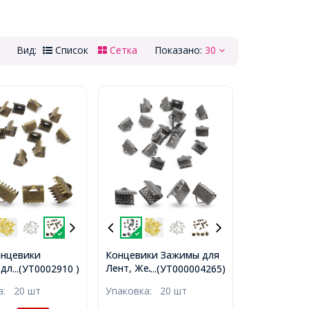
Вид:
Список
Сетка
Показано:
30
нцевики
Концевики Зажимы для
Лент, Железные,
для Лент,
...(УТ0002910 )
...(УТ000004265)
Оружейная Сталь,
е, Бронза,
ка:
20 шт
Упаковка:
20 шт
8х6х5мм, Отверстие
, Отверстие
2мм,