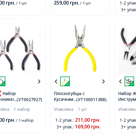
,00
грн.
259,00
грн.
1-2 упак
/ 1 шт
/ 1 шт
,
Синие,
12.5см,
3+ упак
Набор
Плоскогубцы с
Набор 
Кусачками
Инструм
оникелевых
...(УТ0027927)
...(УТ100011388)
Комбинированные,
Рукодел
рументов для
ковка:
1 набор
Упаковка:
1 шт
Упаков
Инструмент для
в Блист
делия и Бижутерии,
Рукоделия и Бижутерии
Круглог
когубцы,
,00
грн.
211,00
грн.
1-2 упак.
:
1-2 упак
/ 1 набор
из Углеродистой Стали,
Плоског
логубцы, Бокорезы,
169,00
грн.
3+ упак.
:
3+ упак
Желтый, 13.5x5.5см,
190х170
ые, 11-12.5см, 3шт/
набор,
р,