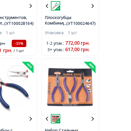
нструментов,
Плоскогубцы
для создания
Комбинированые 3в1
...(УТ100028164)
...(УТ100024647)
ий и Заклепок,
Углеродистая Сталь,
ка:
1 шт
Упаковка:
1 шт
мм,
Инструмент для
Рукоделия и Бижутерии,
772,00
грн.
1-2 упак.
:
грн.
-35%
Бирюзовый, 167мм,
617,00
грн.
3+ упак.
:
0
грн.
/ 1 шт
убцы с
Набор Стальных