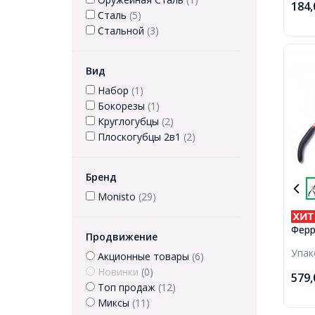
184
13см
Сталь
(5)
Стальной
(3)
Вид
Набор
(1)
Бокорезы
(1)
Круглогубцы
(2)
Плоскогубцы 2в1
(2)
Бренд
Monisto
(29)
Ферр
Продвижение
Инст
Упа
Руко
Акционные товары
(6)
Плос
Новинки
(0)
579
Круг
Топ продаж
(12)
Черн
Миксы
(11)
набо