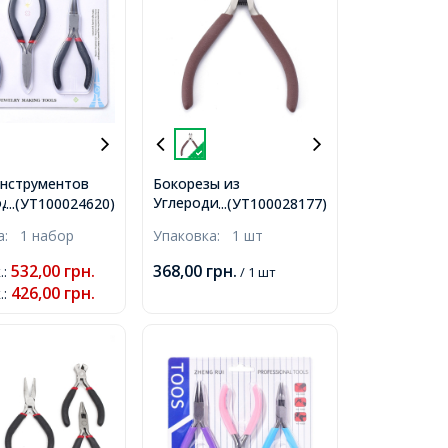
нструментов
Бокорезы из
оделия и
Углеродистой Стали,
...(УТ100024620)
...(УТ100028177)
ии из
Коричневый,
ка:
1 набор
Упаковка:
1 шт
ной
11x4.6x0.8см,
истой Стали,
532,00
грн.
368,00
грн.
.
:
/ 1 шт
ы, Круглогубцы,
426,00
грн.
.
:
 Торцевые,
 12.2~13см, 3шт/