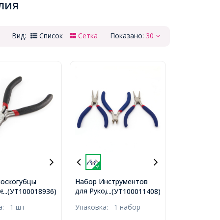
лия
Вид:
Список
Сетка
Показано:
30
оскогубцы
Набор Инструментов
для Рукоделия и
е с Изогнутым
...(УТ100018936)
...(УТ100011408)
Бижутерии из
, Инструмент
ка:
1 шт
Упаковка:
1 набор
Нержавеющей Стали,
оделия и
Круглогубцы,
ии, Черные,