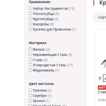
Кр
Применение
Набор Инструментов
(13)
Плоскогубцы
(9)
Сорт
Круглогубцы
(3)
Бокорезы
(3)
Кусачки для Проволоки
(1)
Материал
Железо
(2)
Нержавеющая Сталь
(3)
Сталь
(6)
Углеродистая Сталь
(17)
Ферроникель
(1)
Цвет металла
Платина
(5)
Стал
Серебро
(1)
Носи
Упа
Бронза
(1)
для 
Руко
Оружейная Сталь
(1)