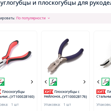
углогубцы и плоскогубцы для рукоде
ировать:
По популярности
Плоскогубцы
Плоскогубцы с
Пл
ьные с Изогнутым
Нейлоновыми
Стальны
...(УТ100028160)
...(УТ100028176)
ком, Инструмент
Накладками для Работы
Носиком
ковка:
1 шт
Упаковка:
1 шт
Упаков
Бижутериии и
с Хрупкими
для Рук
делия, Красные,
Материалами, Сталь,
Бижутер