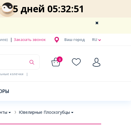
5 дней 05:32:50
|
Киев)
Заказать звонок
Ваш город
RU
0
льные колечки
|
ОРЫ
нты
Ювелирные Плоскогубцы