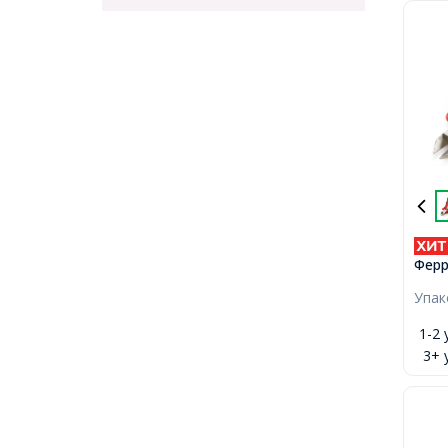
Ферр
Крас
Упа
1-2 
3+ 