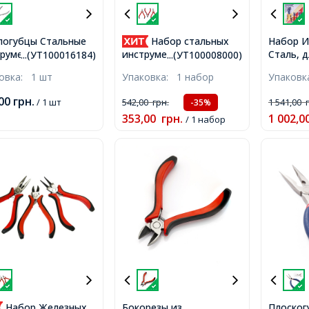
логубцы Стальные
Набор стальных
Набор И
румент для
Сталь, 
инструментов 3шт, на
...(УТ100016184)
...(УТ100008000)
делия и Бижутерии,
Отверст
блистере: Круглогубцы +
ковка:
1 шт
Упаковка:
1 набор
Упаков
кая Нейлоновая
150-210
Плоскогубцы + Кусачки,
адка, 153x45.5x9мм,
Красные,
,00
грн.
/ 1 шт
542,00
грн.
1 541,00
-35%
353,00
грн.
1 002,0
/ 1 набор
Набор Железных
Бокорезы из
Плоског