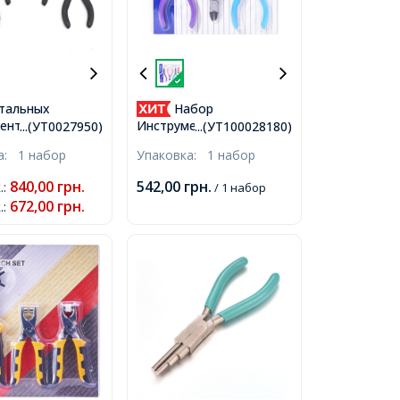
тальных
Набор
ентов для
Инструментов для
...(УТ0027950)
...(УТ100028180)
ия и Бижутерии
Бижутерии и
ка:
1 набор
Упаковка:
1 набор
ере,
Украшений,
убцы, Кусачки,
Полированная Сталь,
840,00
грн.
542,00
грн.
.
:
/ 1 набор
ы, Кусачки
Плоскогубцы, Бокорезы,
672,00
грн.
.
:
е, Плоскогубцы
Тонкогубцы, Микс,
утым Носом,
18.3x16.5x1.5см, 3шт/
 285мм, 6шт/
упак,