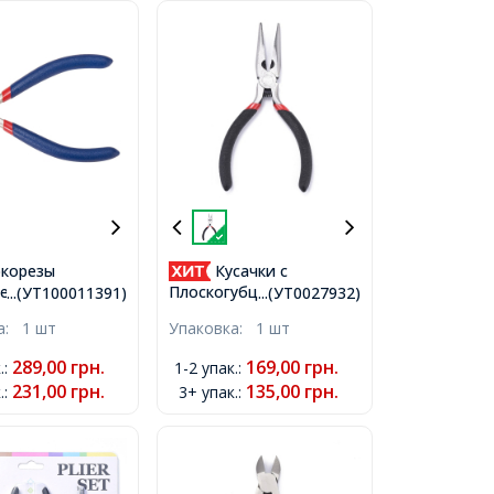
корезы
Кусачки с
ент для
Плоскогубцами 2в1
...(УТ100011391)
...(УТ0027932)
ия и Бижутерии
Стальные Инструменты
ка:
1 шт
Упаковка:
1 шт
ющая Сталь,
для Рукоделия и
110x53мм,
Бижутерии, Черный,
289,00
грн.
169,00
грн.
.
:
1-2 упак.
:
135х50х10 мм,
231,00
грн.
135,00
грн.
.
:
3+ упак.
: