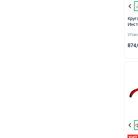
Круг
Инст
Руко
Упа
Плос
Накл
874