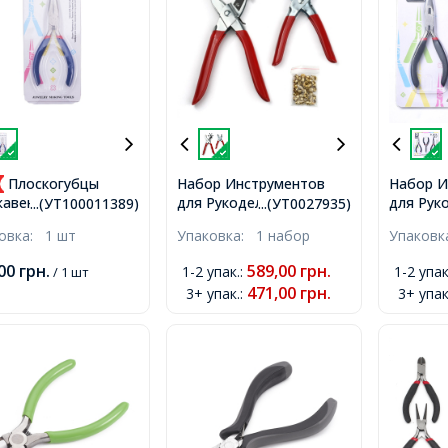
Плоскогубцы
Набор Инструментов
Набор И
для Рукоделия,
для Рук
авеющая Сталь,
...(УТ100011389)
...(УТ0027935)
Бижутерии и Фурнитуры
Бижутер
румент для
ковка:
1 шт
Упаковка:
1 набор
Упаков
Углеродистая Сталь,
Закален
териии и
Плоскогубцы-Дырокол
Углерод
делия, Синие,
,00
грн.
589,00
грн.
1-2 упак.
:
1-2 упак
/ 1 шт
для Отверстий и для
Бокорез
53мм,
471,00
грн.
3+ упак.
:
3+ упак
Заклепок, Красный,
Кусачки
335х110х25 мм, 2шт/
Черный,
набор,
набор,