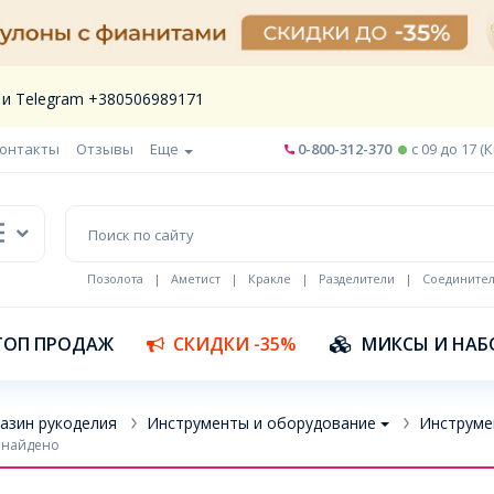
 и Telegram +380506989171
онтакты
Отзывы
Еще
0-800-312-370
c 09 до 17 (
Позолота
|
Аметист
|
Кракле
|
Разделители
|
Соедините
Шнур кожа
ТОП ПРОДАЖ
СКИДКИ -35%
МИКСЫ И НАБ
азин рукоделия
Инструменты и оборудование
Инструме
 найдено