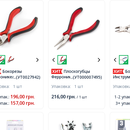
Бокорезы
Плоскогубцы
Бо
оникелевые,
Ферроникелевые
Инструм
...(УТ0027942)
...(УТ000007495)
ный, 11.7см,
Комбинированные с
Рукодел
ковка:
1 шт
Упаковка:
1 шт
Упаков
Круглым Носиком,
Нержаве
Инструмент для
Синие, 
196,00
грн.
216,00
грн.
упак.
:
1-2 упак
/ 1 шт
Рукоделия и Бижутерии,
157,00
грн.
упак.
:
3+ упак
Черные, 13.5см,