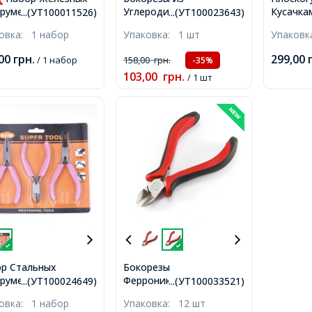
Углеродистой Стали,
Кусачка
рументов в
...(УТ100011526)
...(УТ100023643)
Красный, 118мм,
Комбини
тере для
ковка:
1 набор
Упаковка:
1 шт
Упаков
Углерод
делия,
Темно-с
логубцы,
,00
грн.
299,00
/ 1 набор
158,00
грн.
-35%
когубцы, Бокорезы,
103,00
грн.
/ 1 шт
ные, 114-131 мм,
р Стальных
Бокорезы
рументов 3шт/
Ферроникелевые,
...(УТ100024649)
...(УТ100033521)
р, на блистере:
Красный, 11.7см,
ковка:
1 набор
Упаковка:
12 шт
логубцы,