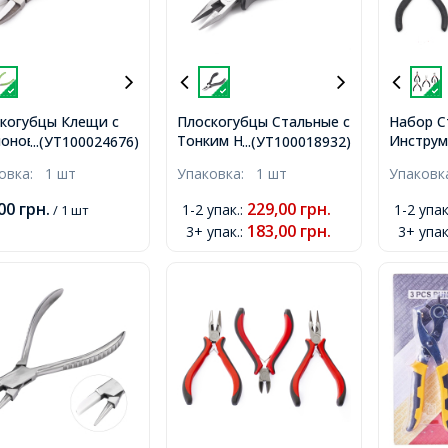
когубцы Клещи с
Плоскогубцы Стальные с
Набор С
лоновыми
Тонким Носиком,
Инструм
...(УТ100024676)
...(УТ100018932)
адками для Хрупких
Инструмент для
Рукодел
ковка:
1 шт
Упаковка:
1 шт
Упаков
риалов,
Рукоделия и Бижутерии,
в Блист
румент для
Черные, 13см,
Круглог
,00
грн.
229,00
грн.
1-2 упак.
:
1-2 упак
/ 1 шт
делия и Бижутерии,
Бокорез
183,00
грн.
3+ упак.
:
3+ упак
ло-Зеленые, 13.2см,
Торцевы
с Изогн
Черный,
упак,