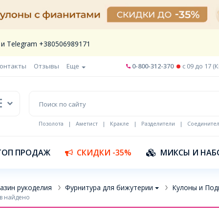
 и Telegram +380506989171
онтакты
Отзывы
Еще
0-800-312-370
c 09 до 17 (
Позолота
|
Аметист
|
Кракле
|
Разделители
|
Соедините
Шнур кожа
ТОП ПРОДАЖ
СКИДКИ -35%
МИКСЫ И НАБ
азин рукоделия
Фурнитура для бижутерии
Кулоны и Под
в найдено