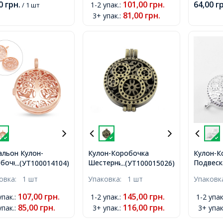
00
грн.
101,00
грн.
64,00
г
1-2 упак.
:
/ 1 шт
81,00
грн.
3+ упак.
:
льон Кулон-
Кулон-Коробочка
Кулон-К
бочка Круглая из
Шестерни Круглый
Подвеск
...(УТ100014104)
...(УТ100015026)
Латуни с Деревом,
Плоский, из Сплава,
Круглый
ковка:
1 шт
Упаковка:
1 шт
Упаков
вое Золото,
Цвет: Бронза, Размер:
Сплава,
0х8мм, Отверстие
44x33x9мм, Диаметр
44x33x9
107,00
грн.
145,00
грн.
упак.
:
1-2 упак.
:
1-2 упак
 Внутренний
Внутри 30мм, Отверстие
Внутри 
85,00
грн.
116,00
грн.
упак.
:
3+ упак.
:
3+ упак
етр около 24мм,
6x4мм,
6x4мм,