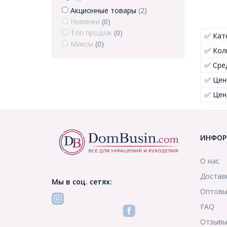
Акционные товары
(2)
Новинки
(0)
Топ продаж
(0)
✅ Кат
Миксы
(0)
✅ Кол
✅ Сре
✅ Цен
✅ Цен
ИНФОР
О нас
Достав
Мы в соц. сетях:
Оптовы
FAQ
Отзыв