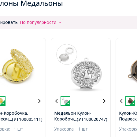
улоны Медальоны
ировать:
По популярности
н-Коробочка,
Медальон Кулон-
Кулон-К
еска Круглый
Коробочка из Латуни
Подвеск
...(УТ100005111)
...(УТ100020747)
нь, Золото,
Круглый с Деревом,
Латунь,
ковка:
1 шт
Упаковка:
1 шт
Упаков
7х7мм, Отверстие
Платина, 32x27x8.5-9мм,
Отверст
Отверстие 1.5-2мм,