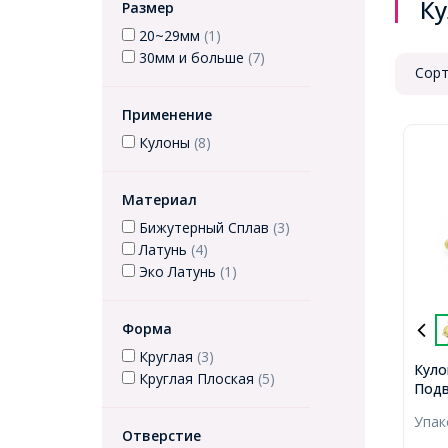
К
Размер
20~29мм
(1)
30мм и больше
(7)
Сорт
Применение
Кулоны
(8)
Материал
Бижутерный Сплав
(3)
Латунь
(4)
Эко Латунь
(1)
Форма
Круглая
(3)
Куло
Круглая Плоская
(5)
Подв
Лату
Упа
30х2
Отверстие
2мм,