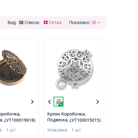
Вид:
Список
Сетка
Показано:
30
оробочка,
Кулон-Коробочка,
а Круглый
Подвеска Круглый
...(УТ100019618)
...(УТ100015015)
 Медь, 32х27 мм,
Плоский Латунь,
ка:
1 шт
Упаковка:
1 шт
ие 2мм,
Античное Серебро,
21x15x6мм, Отверстие