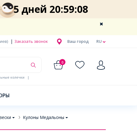
5 дней 20:59:07
|
Киев)
Заказать звонок
Ваш город
RU
0
льные колечки
|
ОРЫ
вески
Кулоны Медальоны