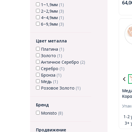
64,
1~1,9мм
(1)
2~2,9мм
(3)
4~4,9мм
(1)
6~9,9мм
(3)
Цвет металла
Платина
(1)
Золото
(1)
Античное Серебро
(2)
Серебро
(1)
Бронза
(1)
Медь
(1)
Розовое Золото
(1)
Меда
Коро
Эко 
Бренд
Упа
Розо
34х3
Monisto
(8)
1-2 
4мм,
3+ 
Диам
Продвижение