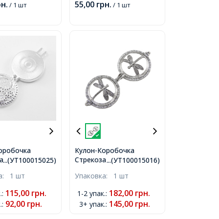
рн.
55,00
грн.
/ 1 шт
/ 1 шт
2мм,
оробочка
Кулон-Коробочка
а Шестерни
Стрекоза Круглый
...(УТ100015025)
...(УТ100015016)
 Плоский из
Плоский, из Сплава, с
ка:
1 шт
Упаковка:
1 шт
 Серебро,
Магнитной Застежкой,
мм, Диаметр
Античное Серебро,
115,00
грн.
182,00
грн.
.
:
1-2 упак.
:
30мм, Отверстие
43x35x16мм, Отверстие
92,00
грн.
145,00
грн.
.
:
3+ упак.
:
7x4мм,