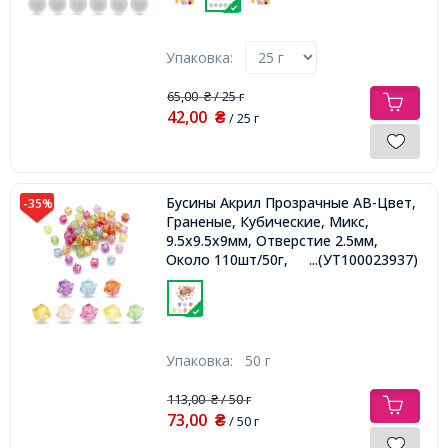
Упаковка:
65,00
/ 25 г
₴
42,00
₴
/ 25 г
Бусины Акрил Прозрачные АВ-Цвет,
-35%
Граненые, Кубические, Микс,
9.5x9.5x9мм, Отверстие 2.5мм,
Около 110шт/50г,
...(УТ100023937)
Упаковка:
50 г
113,00
/ 50 г
₴
73,00
₴
/ 50 г