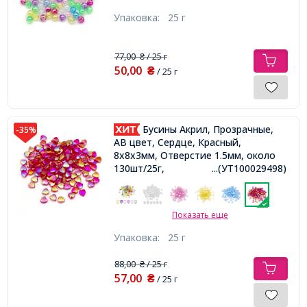
Упаковка:
25 г
77,00
/ 25 г
₴
50,00
₴
/ 25 г
Бусины Акрил, Прозрачные,
-35%
АВ цвет, Сердце, Красный,
8х8х3мм, Отверстие 1.5мм, около
130шт/25г,
...(УТ100029498)
Показать еще
Упаковка:
25 г
88,00
/ 25 г
₴
57,00
₴
/ 25 г