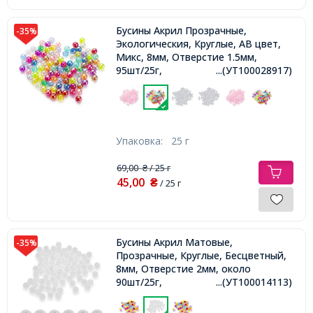
Бусины Акрил Прозрачные,
-35%
Экологическия, Круглые, АВ цвет,
Микс, 8мм, Отверстие 1.5мм,
95шт/25г,
...(УТ100028917)
Упаковка:
25 г
69,00
/ 25 г
₴
45,00
₴
/ 25 г
Бусины Акрил Матовые,
-35%
Прозрачные, Круглые, Бесцветный,
8мм, Отверстие 2мм, около
90шт/25г,
...(УТ100014113)