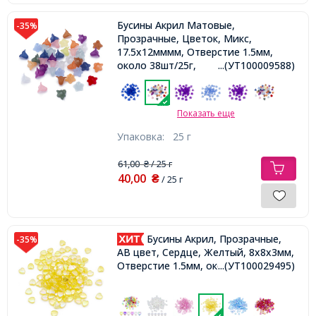
Бусины Акрил Матовые,
-35%
Прозрачные, Цветок, Микс,
17.5x12мммм, Отверстие 1.5мм,
около 38шт/25г,
...(УТ100009588)
Показать еще
Упаковка:
25 г
61,00
/ 25 г
₴
40,00
₴
/ 25 г
Бусины Акрил, Прозрачные,
-35%
АВ цвет, Сердце, Желтый, 8х8х3мм,
Отверстие 1.5мм, около 130шт/25г,
...(УТ100029495)