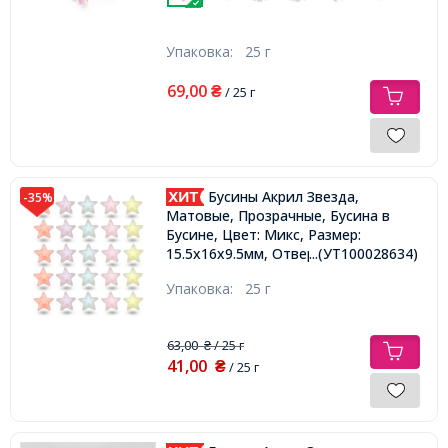
Упаковка:
25 г
69,00
₴
/ 25 г
Бусины Акрил Звезда,
-35%
Матовые, Прозрачные, Бусина в
Бусине, Цвет: Микс, Размер:
...(УТ100028634)
15.5х16х9.5мм, Отверстие 3мм,
около 28шт/25г,
Упаковка:
25 г
63,00
/ 25 г
₴
41,00
₴
/ 25 г