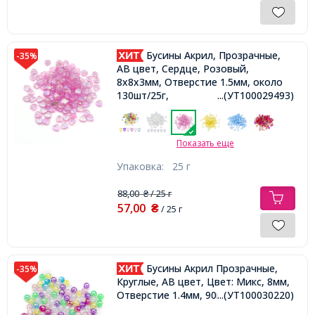
Бусины Акрил, Прозрачные,
-35%
АВ цвет, Сердце, Розовый,
8х8х3мм, Отверстие 1.5мм, около
130шт/25г,
...(УТ100029493)
Показать еще
Упаковка:
25 г
88,00
/ 25 г
₴
57,00
₴
/ 25 г
Бусины Акрил Прозрачные,
-35%
Круглые, АВ цвет, Цвет: Микс, 8мм,
Отверстие 1.4мм, 90шт/25г,
...(УТ100030220)