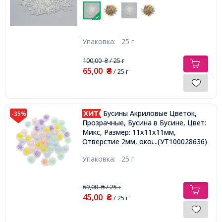
2000шт/25г,
Упаковка:
25 г
100,00
/ 25 г
₴
65,00
₴
/ 25 г
Бусины Акриловые Цветок,
-35%
Прозрачные, Бусина в Бусине, Цвет:
Микс, Размер: 11х11х11мм,
Отверстие 2мм, около 38шт/25г,
...(УТ100028636)
Упаковка:
25 г
69,00
/ 25 г
₴
45,00
₴
/ 25 г