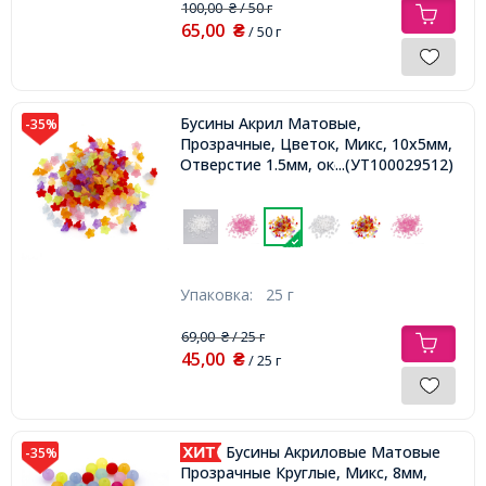
100,00
/ 50 г
₴
65,00
₴
/ 50 г
Бусины Акрил Матовые,
-35%
Прозрачные, Цветок, Микс, 10х5мм,
Отверстие 1.5мм, около 200шт/25г,
...(УТ100029512)
Упаковка:
25 г
69,00
/ 25 г
₴
45,00
₴
/ 25 г
Бусины Акриловые Матовые
-35%
Прозрачные Круглые, Микс, 8мм,