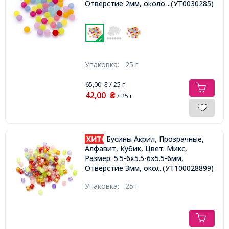
Отверстие 2мм, около 90шт/25г,
...(УТ0030285)
Упаковка:
25 г
65,00
/ 25 г
₴
42,00
₴
/ 25 г
Бусины Акрил, Прозрачные,
Алфавит, Кубик, Цвет: Микс,
Размер: 5.5-6х5.5-6х5.5-6мм,
Отверстие 3мм, около 130шт/25г,
...(УТ100028899)
Упаковка:
25 г