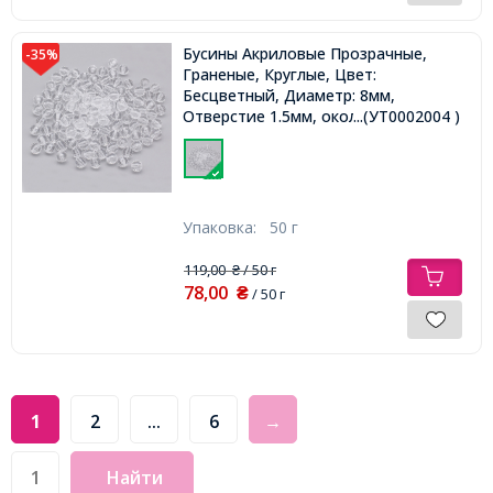
Бусины Акриловые Прозрачные,
-35%
Граненые, Круглые, Цвет:
Бесцветный, Диаметр: 8мм,
Отверстие 1.5мм, около 160шт/50г,
...(УТ0002004 )
Упаковка:
50 г
119,00
/ 50 г
₴
78,00
₴
/ 50 г
1
2
...
6
→
Найти