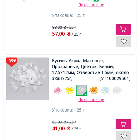
Показать еще
Упаковка:
25 г
88,00
/ 25 г
₴
57,00
₴
/ 25 г
Бусины Акрил Матовые,
-35%
Прозрачные, Цветок, Белый,
17.5х12мм, Отверстие 1.5мм, около
38шт/25г,
...(УТ100029501)
Показать еще
Упаковка:
25 г
63,00
/ 25 г
₴
41,00
₴
/ 25 г