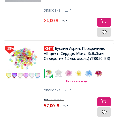
Упаковка:
25 г
84,00
₴
/ 25 г
Бусины Акрил, Прозрачные,
-35%
АВ цвет, Сердце, Микс, 8х8х3мм,
Отверстие 1.5мм, около 130шт/25г,
...(УТ0030488)
Показать еще
Упаковка:
25 г
88,00
/ 25 г
₴
57,00
₴
/ 25 г