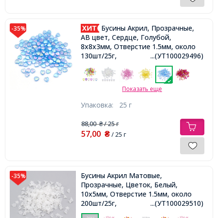
Бусины Акрил, Прозрачные,
-35%
АВ цвет, Сердце, Голубой,
8х8х3мм, Отверстие 1.5мм, около
130шт/25г,
...(УТ100029496)
Показать еще
Упаковка:
25 г
88,00
/ 25 г
₴
57,00
₴
/ 25 г
Бусины Акрил Матовые,
-35%
Прозрачные, Цветок, Белый,
10х5мм, Отверстие 1.5мм, около
200шт/25г,
...(УТ100029510)