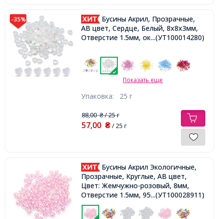
Бусины Акрил, Прозрачные,
-35%
АВ цвет, Сердце, Белый, 8х8х3мм,
Отверстие 1.5мм, около 130шт/25г,
...(УТ100014280)
Показать еще
Упаковка:
25 г
88,00
/ 25 г
₴
57,00
₴
/ 25 г
Бусины Акрил Экологичные,
Прозрачные, Круглые, АВ цвет,
Цвет: Жемчужно-розовый, 8мм,
Отверстие 1.5мм, 95шт/25г,
...(УТ100028911)