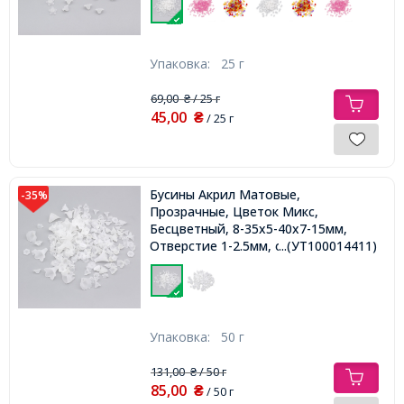
Упаковка:
25 г
69,00
/ 25 г
₴
45,00
₴
/ 25 г
Бусины Акрил Матовые,
-35%
Прозрачные, Цветок Микс,
Бесцветный, 8-35x5-40x7-15мм,
Отверстие 1-2.5мм, около 95шт/50г,
...(УТ100014411)
Упаковка:
50 г
131,00
/ 50 г
₴
85,00
₴
/ 50 г