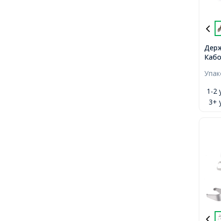
Держ
Кабо
Медь
Упа
26х8
5х8м
1-2 
3+ 