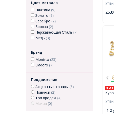
Цвет металла
Упа
7х3х
Платина
(9)
25,
Золото
(9)
Серебро
(2)
Бронза
(2)
Нержавеющая Сталь
(7)
Медь
(3)
Бренд
Monisto
(25)
Liadoro
(7)
Продвижение
Акционные товары
(5)
Новинки
(2)
Куло
Лату
Топ продаж
(4)
Упа
10x5
Миксы
(0)
3.5м
1-2 