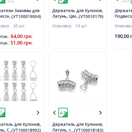
атели Зажимы для
Держатель для Кулонов,
Держат
есок,
Латунь, Цвет: Платина,
Подвесо
...(УТ100019004)
...(УТ0010179)
авеющая Сталь,
Размер: 9мм, Отверстие
Нержаве
ковка:
20 шт
Упаковка:
10 шт
Упаков
.5х5мм
4x5мм,
10х8.5х
64,00
грн.
190,00
упак.
:
51,00
грн.
упак.
:
атель для Кулонов,
Держатель для Кулонов,
нь, Серебро,
Латунь, с Бейлом, Цвет:
...(УТ100018992)
...(УТ100018183)