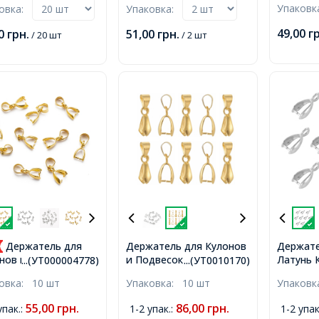
Упаков
ковка:
Упаковка:
Позолот
3мм,
Платина, 13х8х5мм,
6x3x2.2м
Отверстие 5x9мм и
49,00
г
00
грн.
51,00
грн.
/ 20 шт
/ 2 шт
5.5x2.5м
7x4мм, Пин 1мм,
Держатель для
Держатель для Кулонов
Держате
и Подвесок Латунные,
Латунь 
нов и Подвесок
...(УТ000004778)
...(УТ0010170)
Золото, 14x7х6мм,
Платина
нные, Золото,
ковка:
10 шт
Упаковка:
10 шт
Упаков
Отверстие 4х6мм,
Отверст
.5x3мм, Отверстие
1мм,
м,
55,00
грн.
86,00
грн.
упак.
:
1-2 упак.
:
1-2 упак