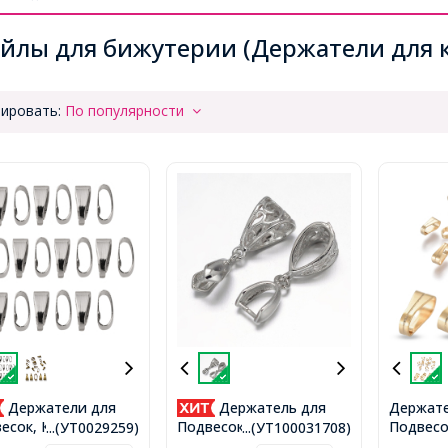
йлы для бижутерии (Держатели для к
ировать:
По популярности
Держатели для
Держатель для
Держате
Подвесо
есок, Кулонов
Подвесок, Кулонов
...(УТ0029259)
...(УТ100031708)
Нержаве
нь, Платина,
Латунь Филигранные,