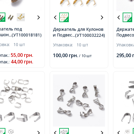
атель под
Держатель для Кулонов
Держате
шон, Металл, Цвет:
и Подвесок
Подвесо
...(УТ100018181)
...(УТ100032224)
, Размер:
Нержавеющая Сталь,
Нержаве
ковка:
10 шт
Упаковка:
10 шт
Упаков
х7мм, Отв-тие
Золото, 16.5мм,
Размер: 
м,
Отверстие 3.5x4.5мм,
100шт/у
55,00
грн.
100,00
грн.
295,00
упак.
:
/ 10 шт
Пин 0.8мм
44,00
грн.
упак.
: