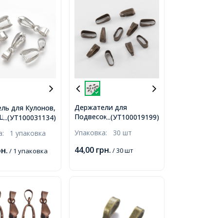
Держатели для
ль для Кулонов,
Подвесок, Латунь, Цвет:
 Цвет: Платина,
...(УТ100019199)
...(УТ100031134)
Античная Медь, Размер:
 10х6х3мм,
Упаковка:
30 шт
ка:
1 упаковка
10х3.5мм,
ие 3.5х4.5мм,
ний размер:
44,00
грн.
рн.
/ 30 шт
/ 1 упаковка
Пин 1мм, 5шт/
,