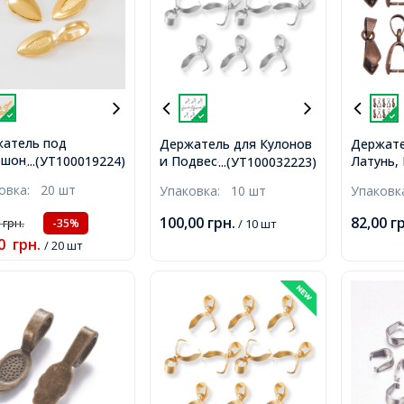
атель под
Держатель для Кулонов
Держате
шон, Сплав, Цвет:
и Подвесок
Латунь,
...(УТ100019224)
...(УТ100032223)
то, Размер:
Нержавеющая Сталь,
Размер:
ковка:
20 шт
Упаковка:
10 шт
Упаков
х6мм, Отверстие
13x12x4.5мм, Отверстие
Отверст
м,
6х4мм,
100,00
грн.
82,00
г
0
грн.
/ 10 шт
-35%
0
грн.
/ 20 шт