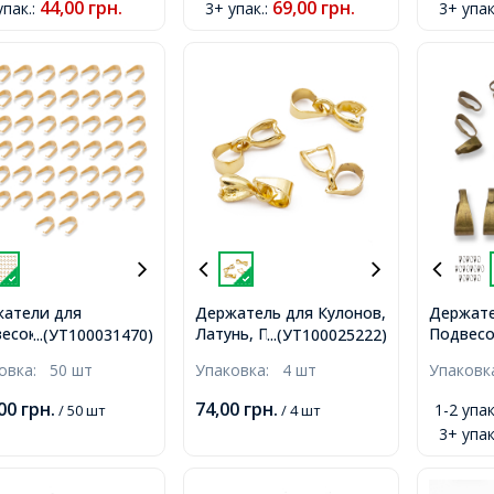
44,00
грн.
69,00
грн.
упак.
:
3+ упак.
:
3+ упак
атели для
Держатель для Кулонов,
Держате
есок, Кулонов
Латунь, Позолота 18К,
Подвесо
...(УТ100031470)
...(УТ100025222)
авеющая Сталь,
11x8x7мм, Отверстие
Латунь, 
ковка:
50 шт
Упаковка:
4 шт
Упаков
ытие Золото 18К,
4х5мм,
7х3х3мм
5х3мм, Пин 0.5мм,
6х2мм,
,00
грн.
74,00
грн.
1-2 упак
/ 50 шт
/ 4 шт
3+ упак