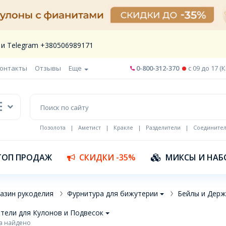
 и Telegram +380506989171
онтакты
Отзывы
Еще
0-800-312-370
c 09 до 17 (
Позолота
|
Аметист
|
Кракле
|
Разделители
|
Соедините
Шнур кожа
ТОП ПРОДАЖ
СКИДКИ -35%
МИКСЫ И НАБ
азин рукоделия
Фурнитура для бижутерии
Бейлы и Держ
тели для Кулонов и Подвесок
а найдено