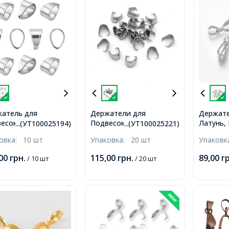
атель для
Держатели для
Держате
есок и Кулонов
Подвесок Нержавеющая
Латунь,
...(УТ100025194)
...(УТ100025221)
авеющая Сталь,
Сталь, 9.5x7x6.5мм,
Размер:
ковка:
10 шт
Упаковка:
20 шт
Упаков
x7мм, Штифт 1мм,
Внутренний диаметр
Отверст
8х5мм,
Внутрен
,00
грн.
115,00
грн.
89,00
г
/ 10 шт
/ 20 шт
4х3мм, 
упаковка