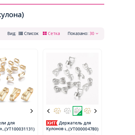
улона)
Вид:
Список
Сетка
Показано:
30
ли для
Держатель для
к,
Кулонов и Подвесок
...(УТ100031131)
...(УТ000004780)
ющая Сталь,
Латунные, Серебро,