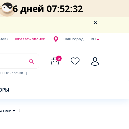
6 дней 07:52:31
|
Киев)
Заказать звонок
Ваш город
RU
0
льные колечки
|
ОРЫ
атели