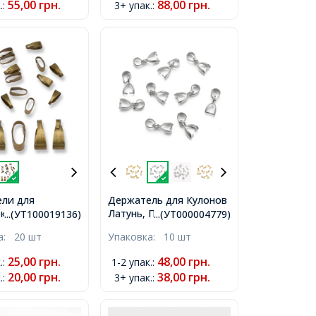
55,00
грн.
88,00
грн.
.
:
3+ упак.
:
ли для
Держатель для Кулонов
к Кулонов
Латунь, Платина,
...(УТ100019136)
...(УТ000004779)
Бронза,
10x5.5x3мм, Отверстие
ка:
20 шт
Упаковка:
10 шт
, Отверстие
3.5мм,
25,00
грн.
48,00
грн.
.
:
1-2 упак.
:
20,00
грн.
38,00
грн.
.
:
3+ упак.
: