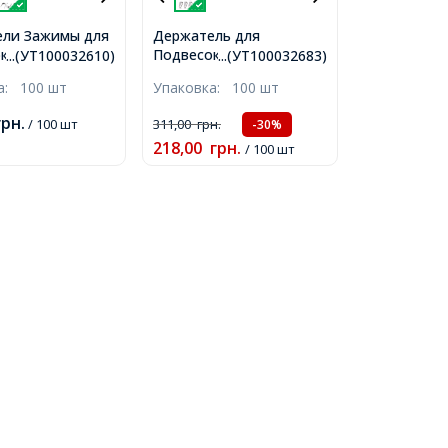
ели Зажимы для
Держатель для
к,
Подвесок,
...(УТ100032610)
...(УТ100032683)
ющая Сталь,
Нержавеющая Сталь,
ка:
100 шт
Упаковка:
100 шт
5мм
усточевые к
потускнению, 7x2.5x3.5
грн.
/ 100 шт
311,00
грн.
-30%
мм, Отверстие 3х6.5мм,
218,00
грн.
/ 100 шт