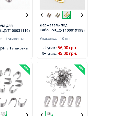
Держатель под
ли для
Кабошон, Сплав, Цвет:
к,
...(УТ100019198)
...(УТ100031116)
Золото, Размер:
ющая Сталь,
Упаковка:
10 шт
ка:
1 упаковка
26х8х7мм, Отверстие
5.5х5х2.5мм,
5х8мм,
паковка,
56,00
грн.
грн.
1-2 упак.
:
/ 1 упаковка
45,00
грн.
3+ упак.
: