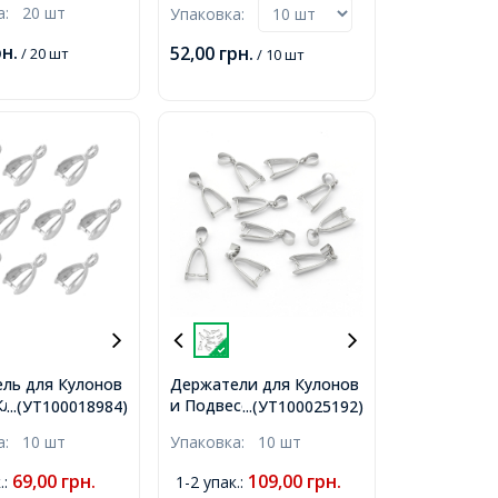
ка:
20 шт
Упаковка:
а 18К,
10x5.5x3мм, Отверстие
м, Внутр.
3.5мм,
рн.
52,00
грн.
/ 20 шт
/ 10 шт
м,
ль для Кулонов
Держатели для Кулонов
Класс АА,
и Подвесок Латунные,
...(УТ100018984)
...(УТ100025192)
, 11x6x3.6мм,
Платина, 19x10x4,
ка:
10 шт
Упаковка:
10 шт
ие 2мм, Пин
Отверстие 4х5мм,
69,00
грн.
109,00
грн.
.
:
1-2 упак.
: