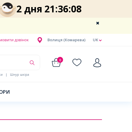
2 дня 21:36:07
мовити дзвінок
Волиця (Комарева)
UK
0
ки
|
Шнур шкіра
БОРИ