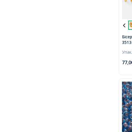
Бісе
3513
Prec
Упак
мато
Пома
77,