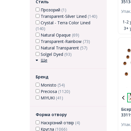
Стиль
3513
Prec
Прозорий
(1)
Упак
мато
Transparent-Silver Lined
(140)
Блак
1-2 
Crystal - Terra Color Lined
3+ 
(140)
Natural Opaque
(69)
Transparent-Rainbow
(73)
Natural Transparent
(57)
Solgel Dyed
(93)
Ще
Бренд
Monisto
(54)
Preciosa
(1120)
MIYUKI
(41)
Бісе
Форма отвору
3311
Проз
Наскрізний отвір
(4)
Упак
Коль
Кругла
(1066)