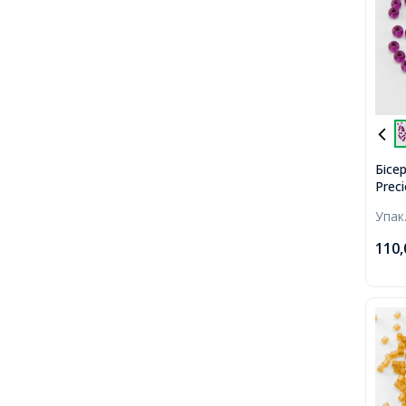
Бісе
Prec
Проз
Упак
Фіол
110