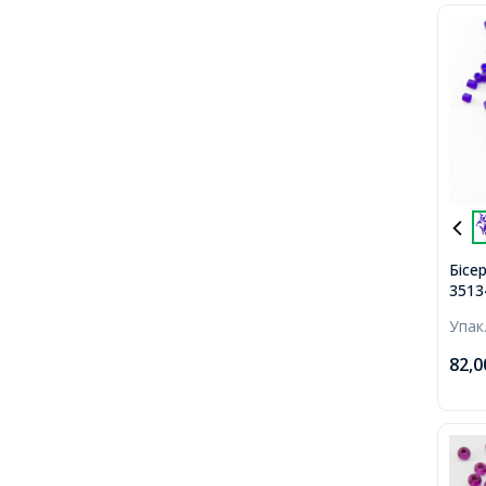
Бісе
3513
Prec
Упак
мато
82,