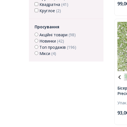
Кори
99,
Квадратна
(41)
Круглое
(2)
Просування
Акційні товари
(98)
Новинки
(42)
Топ продажів
(196)
Мікси
(4)
Бісе
Prec
Пофа
Упак
Зеле
93,