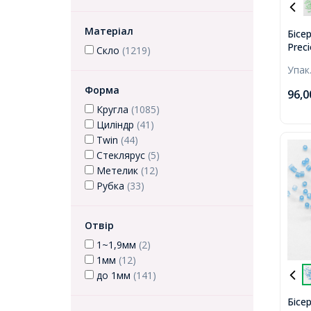
Матеріал
Бісе
Prec
Скло
(1219)
Пофа
Упак
Бірю
Форма
96,
Кругла
(1085)
Циліндр
(41)
Twin
(44)
Стеклярус
(5)
Метелик
(12)
Рубка
(33)
Отвір
1~1,9мм
(2)
1мм
(12)
до 1мм
(141)
Бісе