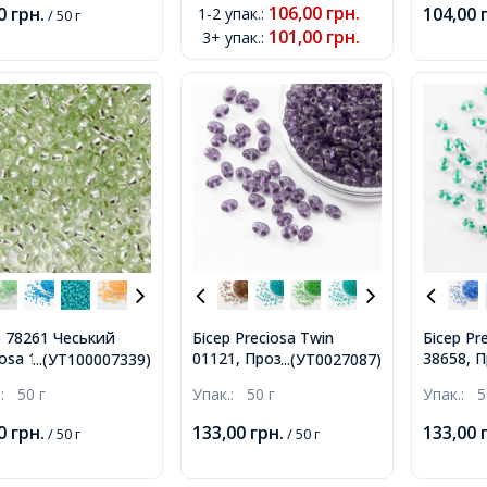
чневий, 10/0, 2.3мм
10/0, 2.
106,00
грн.
00
грн.
104,00
1-2 упак.
:
/ 50 г
101,00
грн.
3+ упак.
:
р 78261 Чеський
Бісер Preciosa Twin
Бісер Pr
iosa 10/0, Солгель
01121, Прозорий,
38658, 
...(УТ100007339)
...(УТ0027087)
рбований SDC,
Розмір: 2,5х5мм, Колір:
Пофарб
.:
50 г
Упак.:
50 г
Упак.:
5
ний, Круглий,
Фіолетовий
Всередин
2,5х5мм,
00
грн.
133,00
грн.
133,00
/ 50 г
/ 50 г
Смараг