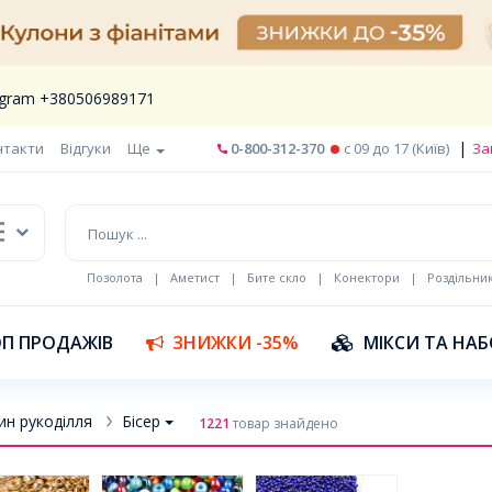
legram +380506989171
|
нтакти
Відгуки
Ще
0-800-312-370
c 09 до 17 (Київ)
За
Позолота
|
Аметист
|
Бите скло
|
Конектори
|
Роздільни
П ПРОДАЖІВ
ЗНИЖКИ -35%
МІКСИ ТА НА
ин рукоділля
Бісер
1221
товар знайдено