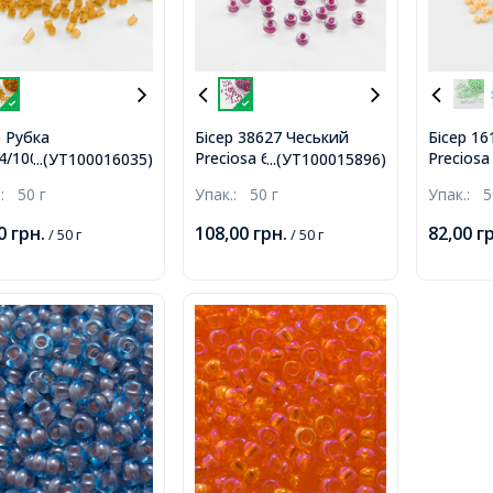
р Рубка
Бісер 38627 Чеський
Бісер 1
4/10070/10 Чеський
Preciosa 6/0, Прозорий
Preciosa
...(УТ100016035)
...(УТ100015896)
iosa, Прозорий
Забарвлення з Середини
Пофарбо
.:
50 г
Упак.:
50 г
Упак.:
5
вий TM,
CTC, Бузковий, Круглий,
Жовтий,
ранчевий,
00
грн.
108,00
грн.
82,00
г
/ 50 г
/ 50 г