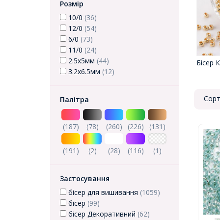
Розмір
10/0
(36)
12/0
(54)
6/0
(73)
11/0
(24)
2.5х5мм
(44)
Бісер 
3.2x6.5мм
(12)
Сорт
Палітра
(187)
(78)
(260)
(226)
(131)
(191)
(2)
(28)
(116)
(1)
Застосування
бісер для вишивання
(1059)
бісер
(99)
бісер Декоративний
(62)