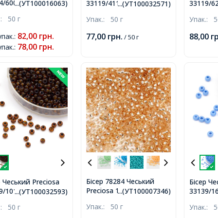
4/60030/10 Чеський
33119/41154/10,
33119/62
...(УТ100016063)
...(УТ100032571)
iosa, Прозорий
Прозорий Райдужний зі
Алебаст
.:
50 г
Упак.:
50 г
Упак.:
5
вий TM,
Срібною смугою,
Круглий,
итний,
Круглий, Салатний, 10/0,
2.3мм
82,00
грн.
77,00
грн.
88,00
г
упак.
:
/ 50 г
2.3мм
78,00
грн.
упак.
:
Бісер 78284 Чеський
р Чеський Preciosa
Бісер Че
Preciosa 10/0, Солгель
9/10114/10,
33139/16
...(УТ100007346)
...(УТ100032593)
Пофарбований SDC,
орий Кришталь
Непрозо
Упак.:
50 г
.:
50 г
Упак.:
5
Помаранчевий, Круглий,
оровий, Круглий,
Круглий