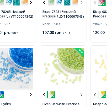
р 78265 Чеський
Бісер 78281 Чеський
Бісер 0
iosa 10/0, Солгель
Preciosa 10/0, Солгель
Preciosa
...(УТ100007342)
...(УТ100007343)
рбований SDC,
Пофарбований SDC,
Прозори
.:
50 г
Упак.:
50 г
Упак.:
5
зовий, Круглий,
Жовтий, Круглий,
Рожевий
00
грн.
107,00
грн.
120,00
/ 50 г
/ 50 г
р Рубка
Бісер Чеський Preciosa
Бісер Че