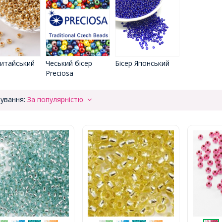
Китайський
Чеський бісер
Бісер Японський
Preciosa
ування:
За популярністю