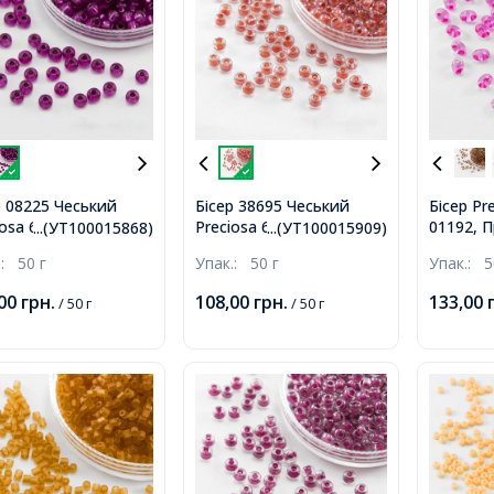
р 08225 Чеський
Бісер 38695 Чеський
Бісер Pr
iosa 6/0, Кристал
Preciosa 6/0, Прозорий
01192, 
...(УТ100015868)
...(УТ100015909)
орий CTCLS,
Забарвлення з Середини
Розмір: 
.:
50 г
Упак.:
50 г
Упак.:
5
етовий, Круглий,
CTC, Рожевий, Круглий,
Рожеви
,00
грн.
108,00
грн.
133,00
/ 50 г
/ 50 г